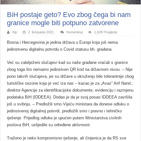
BiH postaje geto? Evo zbog čega bi nam
granice mogle biti potpuno zatvorene
Kip
2. listopada 2021.
Komentiraj
1,638 Pregleda
Bosna i Hercegovina je jedina država u Europi koja još nema
jedinstvenu digitalnu potvrdu o Covid statusu bh. građana.
Već su zabilježeni slučajevi kad su naše građane vraćali s granice
zbog toga što nemamo jedinstven QR kod na državnom nivou. – Nije
puno takvih slučajeva, jer su države u okruženju bile tolerantnije zbog
turističke sezone koja je već iza nas – kazao je za „Avaz“ Arif Nanić,
direktor Agencije za identifikacijske dokumente, evidenciju i razmjenu
podataka BiH (IDDEEA). Dodao je da je svoj posao IDDEEA završila
još u svibnju. – Predložili smo Vijeću ministara da donese odluku o
jedinstvenoj digitalnoj potvrdi, predložili smo i pravno i tehničko
rješenje. Prijedlog odluke je upućen putem Ministarstva civilnih
poslova BiH, uslijedile su određene aktivnosti.
Traženo je neko kompromisno rješenje, ali činjenica je da RS sve