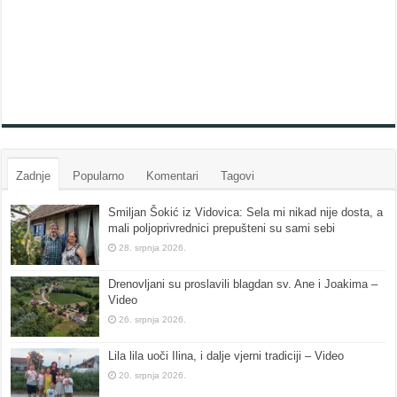
Zadnje
Popularno
Komentari
Tagovi
Smiljan Šokić iz Vidovica: Sela mi nikad nije dosta, a
mali poljoprivrednici prepušteni su sami sebi
28. srpnja 2026.
Drenovljani su proslavili blagdan sv. Ane i Joakima –
Video
26. srpnja 2026.
Lila lila uoči Ilina, i dalje vjerni tradiciji – Video
20. srpnja 2026.