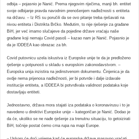
odbija – pojasnio je Nanić. Prema njegovim riječima, manji bh. entitet
svoje odbijanje pravda navodnim prenošenjem nadležnosti s entiteta
na državu. – Iz RS su poručili da se ovo pitanje treba rješavati na
nivou entiteta i Distrikta Brčko. Međutim, to nije rješenje za građane
BiH, jer već imamo slučajeve da pojedine države vraćaju naše
građane koji nemaju Covid pasoš – kazao nam je Nanić. Pojasnio je
da je IDDEEA kao obrazac za bh.
Covid putovnicu uzela iskustva iz Europske unije te da je predloženo
rješenje u potpunosti u skladu s europskim zakonodavstvom. –
Europska unija inzistira na jedinstvenom dokumentu. Činjenica je da
ovdje nema prijenosa nadležnosti, jer bi potvrde i dalje izdavale
institucije entiteta, a IDDEEA bi potvrđivala validnost podataka koje
dostavljaju entiteti.
Jednostavno, država mora stajati iza podataka o koronavirusu i to je
navedeno u direktivi Europske unije – kategoričan je Nanić. Dodao je
da će, ukoliko se ne nađe rješenje za trenutnu situaciju, to getoizirati
BiH, točnije postat ćemo crna rupa na mapi Europe.
– Uskoro će doći vrijeme kad će europske države masovno vraćati