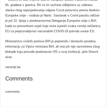
bh. građane s granica. Bit će im uručene odbijenice uz zabranu
ulaska zbog neposjedovanja valjane Covid putovnice prema direktivi
Europske unije – istakao je Nanić. Sastanak o Covid pasošu održan
je još 22. lipnja s predstavnicima Delegacije Europske unije u BiH,
kada su prezentirani uvjeti koje mora ispuniti svaka zemlja nečlanica
EU za prepoznatljivost nacionalnih COVID-19 potvrda unutar EU.
Ministarstvo civilnih poslova BiH je pripremilo i dostavilo posebnu
informaciju za Vijeće ministara BiH, ali ona još nije razmotrena zbog
blokade koju provode predstavnici RS u ovoj instituciji, piše Dnevni
avaz.
vecernji.ba
Comments
comments