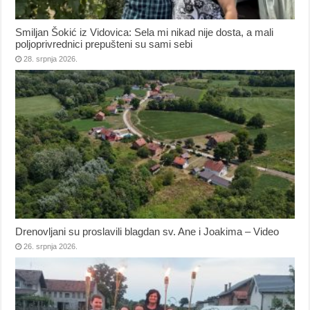
Smiljan Šokić iz Vidovica: Sela mi nikad nije dosta, a mali
poljoprivrednici prepušteni su sami sebi
28. srpnja 2026.
Drenovljani su proslavili blagdan sv. Ane i Joakima – Video
26. srpnja 2026.