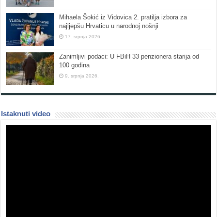
Mihaela Šokić iz Vidovica 2. pratilja izbora za
najljepšu Hrvaticu u narodnoj nošnji
17. srpnja 2026.
Zanimljivi podaci: U FBiH 33 penzionera starija od
100 godina
9. srpnja 2026.
Istaknuti video