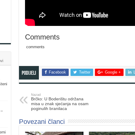
Comments
comments
vi
Facebook
Twitter
Google +
Podijeli
šteni
Nazad
Brčko: U Boderištu održana
misa u znak sjećanja na osam
poginulih branilaca
 –
Povezani članci
erni