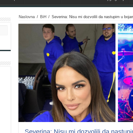
Naslovna
/
BiH
/
Severina: Nisu mi dozvolili da nastupim u boja
Severina: Nisu mi dozvolili da nastup