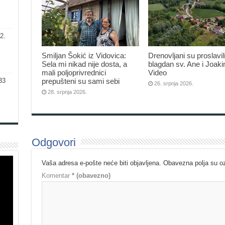
2.
Smiljan Šokić iz Vidovica:
Drenovljani su proslavil
Sela mi nikad nije dosta, a
blagdan sv. Ane i Joak
mali poljoprivrednici
Video
prepušteni su sami sebi
33
26. srpnja 2026.
28. srpnja 2026.
Odgovori
Vaša adresa e-pošte neće biti objavljena.
Obavezna polja su 
Komentar
* (obavezno)