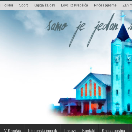
i Folklor
Sport
Knjiga žalosti
Lovci iz Krepšića
Priče i pjesme
Zaniml
TV Krepšić
Telefonski imenik
Linkovi
Kontakt
Knjiga gostiju