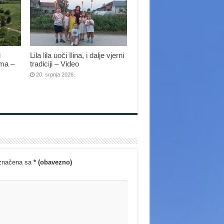
i
Lila lila uoči Ilina, i dalje vjerni
ima –
tradiciji – Video
20. srpnja 2026.
označena sa
* (obavezno)