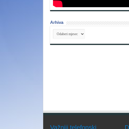
Arhiva
Arhiva
Važniji telefonski
D