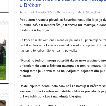
u Brčkom
Kip
9. ožujka 2022.
Komentiraj
1,631 Pregleda
Popularna hrvatska pjevačica Severina nastupila je prije 
publiku izašla u trenerci što je izazvalo niz reakcija, a da
nastupila u toj odjeći.
Za koncert u Brčkom ona i njena ekipa imali su pripremljene tre
podrške Ukrajini, a kako je sama rekla ujedno i bojama BiH, međ
nastupi u toj odjeći što je i sama potvrdila.
“Konačno jednom mogu potvrditi da su neke glasine o meni
priznajem da sam u Brčkom nastupala u trenirci neutralnih 
razlog tome je upravo to da ne uvrijedim odjećom dio publi
distrikta.
Dakle, cijelom bendu dala sam baš za nastup u Brčkom saši
zastave. Politička vrhuška distrikta toliko se prepala da je 
države istih boja kao i napadnute Ukrajine.