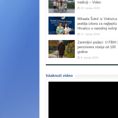
tradiciji – Video
20. srpnja 2026.
Mihaela Šokić iz Vidovica 
pratilja izbora za najljepšu
Hrvaticu u narodnoj nošnji
17. srpnja 2026.
Zanimljivi podaci: U FBiH 
penzionera starija od 100
godina
9. srpnja 2026.
Istaknuti video