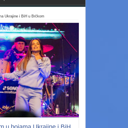
ma Ukrajine i BiH u Brčkom
im u bojama Ukrajine i BiH