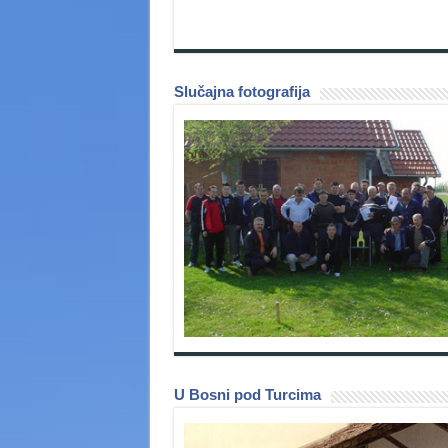
Slučajna fotografija
U Bosni pod Turcima