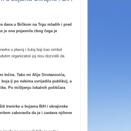
dva dana u Brčkom na Trgu mladih i pred
nas je ona pojasnila zbog čega je
nerke u plavoj i žutoj boji kao simbol
utim organizatori joj nisu dozvolili da
 točne. Tako mi Alije Sirotanovića,
boja (i po nekima uvrijedila publiku), a
ke. Po mišljenju lokalnih političara
ti trenirke u bojama BiH i ukrajinske
pritom zaboravila da je i zastava njihove