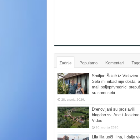
Zadnje
Popularno
Komentari
Tago
Smiljan Šokić iz Vidovica:
Sela mi nikad nije dosta, a
mali poljoprivrednici prepu
su sami sebi
28. srpnja 2026.
Drenovljani su proslavili
blagdan sv. Ane i Joakima
Video
26. srpnja 2026.
Lila lila uoči Ilina, i dalje vj