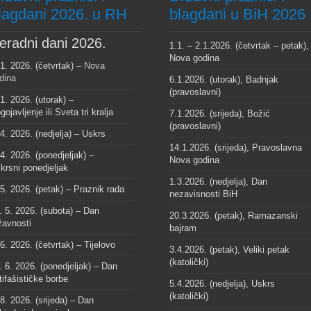
lagdani 2026. u RH
blagdani u BiH 2026
eradni dani 2026.
1.1. – 2.1.2026. (četvrtak – petak),
Nova godina
 1. 2026. (četvrtak) –
Nova
dina
6.1.2026. (utorak), Badnjak
(pravoslavni)
 1. 2026. (utorak) –
gojavljenje ili Sveta tri kralja
7.1.2026. (srijeda), Božić
(pravoslavni)
 4. 2026. (nedjelja) – Uskrs
14.1.2026. (srijeda), Pravoslavna
 4. 2026. (ponedjeljak) –
Nova godina
krsni ponedjeljak
1.3.2026. (nedjelja), Dan
 5. 2026. (petak) – Praznik rada
nezavisnosti BiH
. 5. 2026. (subota) – Dan
20.3.2026. (petak), Ramazanski
žavnosti
bajram
 6. 2026. (četvrtak) – Tijelovo
3.4.2026. (petak), Veliki petak
(katolički)
. 6. 2026. (ponedjeljak) – Dan
tifašističke borbe
5.4.2026. (nedjelja), Uskrs
(katolički)
 8. 2026. (srijeda) – Dan