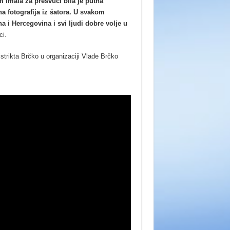
am imala za presvući bila je putna
a fotografija iz šatora. U svakom
a i Hercegovina i svi ljudi dobre volje u
ci.
strikta Brčko u organizaciji Vlade Brčko