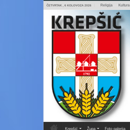
Religija
Kultura 
ČETVRTAK , 6 KOLOVOZA 2026
Krepšić
Župa
Foto galerija