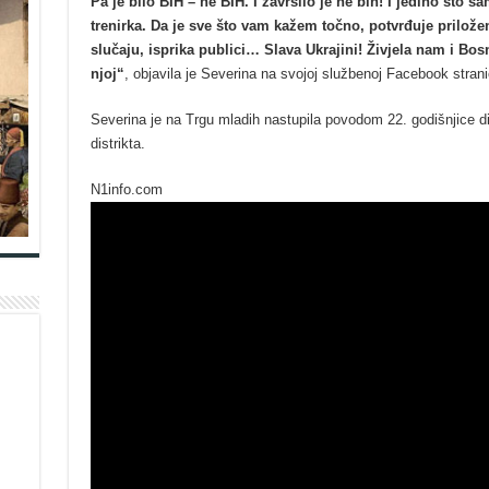
Pa je bilo BIH – ne BIH. I završilo je ne bih! I jedino što s
trenirka. Da je sve što vam kažem točno, potvrđuje priložen
slučaju, isprika publici… Slava Ukrajini! Živjela nam i Bosn
njoj“
, objavila je Severina na svojoj službenoj Facebook strani
Severina je na Trgu mladih nastupila povodom 22. godišnjice di
distrikta.
N1info.com