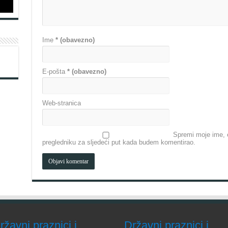
Ime
* (obavezno)
E-pošta
* (obavezno)
Web-stranica
Spremi moje ime, e
pregledniku za sljedeći put kada budem komentirao.
ržavni praznici i
Državni praznici i