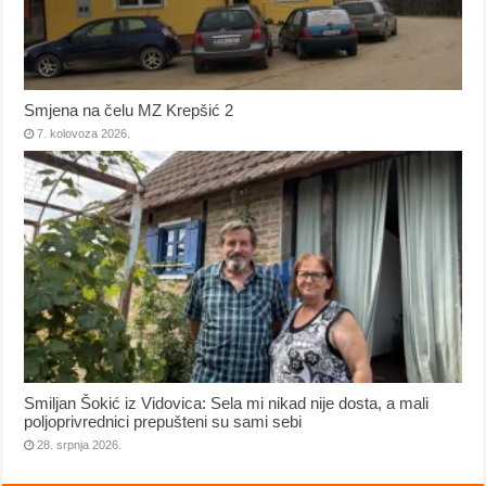
Smjena na čelu MZ Krepšić 2
7. kolovoza 2026.
Smiljan Šokić iz Vidovica: Sela mi nikad nije dosta, a mali
poljoprivrednici prepušteni su sami sebi
28. srpnja 2026.