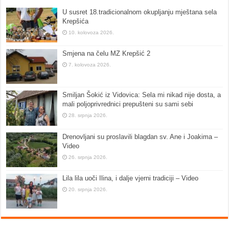
U susret 18.tradicionalnom okupljanju mještana sela
Krepšića
10. kolovoza 2026.
Smjena na čelu MZ Krepšić 2
7. kolovoza 2026.
Smiljan Šokić iz Vidovica: Sela mi nikad nije dosta, a
mali poljoprivrednici prepušteni su sami sebi
28. srpnja 2026.
Drenovljani su proslavili blagdan sv. Ane i Joakima –
Video
26. srpnja 2026.
Lila lila uoči Ilina, i dalje vjerni tradiciji – Video
20. srpnja 2026.