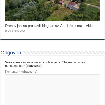
Drenovljani su proslavili blagdan sv. Ane i Joakima – Video
26. srpnja 2026.
Odgovori
Vaša adresa e-pošte neće biti objavljena.
Obavezna polja su
označena sa
* (obavezno)
Komentar
* (obavezno)