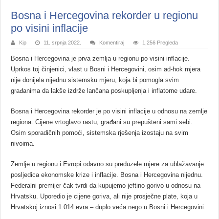
Bosna i Hercegovina rekorder u regionu
po visini inflacije
Kip
11. srpnja 2022.
Komentiraj
1,256 Pregleda
Bosna i Hercegovina je prva zemlja u regionu po visini inflacije.
Uprkos toj činjenici, vlast u Bosni i Hercegovini, osim ad-hok mjera
nije donijela nijednu sistemsku mjeru, koja bi pomogla svim
građanima da lakše izdrže lančana poskupljenja i inflatorne udare.
Bosna i Hercegovina rekorder je po visini inflacije u odnosu na zemlje
regiona. Cijene vrtoglavo rastu, građani su prepušteni sami sebi.
Osim sporadičnih pomoći, sistemska rješenja izostaju na svim
nivoima.
Zemlje u regionu i Evropi odavno su preduzele mjere za ublažavanje
posljedica ekonomske krize i inflacije. Bosna i Hercegovina nijednu.
Federalni premijer čak tvrdi da kupujemo jeftino gorivo u odnosu na
Hrvatsku. Uporedio je cijene goriva, ali nije prosječne plate, koja u
Hrvatskoj iznosi 1.014 evra – duplo veća nego u Bosni i Hercegovini.