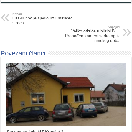
Nazad
Čitavu noć je sjedio uz umirućeg
straca
Naprijed
Veliko otkriće u blizini BiH:
Pronađen kameni sarkofag iz
rimskog doba
Povezani članci
Smjena na čelu MZ Krepšić 2