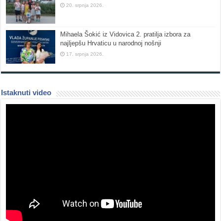
20. srpnja 2026.
Mihaela Šokić iz Vidovica 2. pratilja izbora za
najljepšu Hrvaticu u narodnoj nošnji
17. srpnja 2026.
Istaknuti video