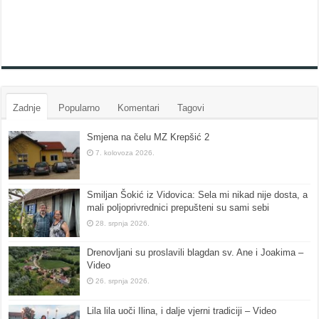
Zadnje
Popularno
Komentari
Tagovi
Smjena na čelu MZ Krepšić 2
7. kolovoza 2026.
Smiljan Šokić iz Vidovica: Sela mi nikad nije dosta, a
mali poljoprivrednici prepušteni su sami sebi
28. srpnja 2026.
Drenovljani su proslavili blagdan sv. Ane i Joakima –
Video
26. srpnja 2026.
Lila lila uoči Ilina, i dalje vjerni tradiciji – Video