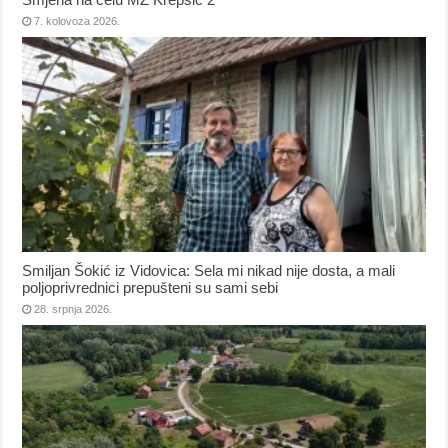
7. kolovoza 2026.
Smiljan Šokić iz Vidovica: Sela mi nikad nije dosta, a mali
poljoprivrednici prepušteni su sami sebi
28. srpnja 2026.