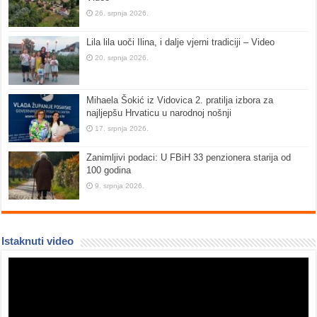
26. srpnja 2026.
Lila lila uoči Ilina, i dalje vjerni tradiciji – Video
20. srpnja 2026.
Mihaela Šokić iz Vidovica 2. pratilja izbora za
najljepšu Hrvaticu u narodnoj nošnji
17. srpnja 2026.
Zanimljivi podaci: U FBiH 33 penzionera starija od
100 godina
9. srpnja 2026.
Istaknuti video