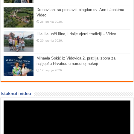
Drenovljani su proslavili blagdan sv. Ane i Joakima –
Video
26. srpnja 2026.
Lila lila uoči Ilina, i dalje vjerni tradiciji – Video
20. srpnja 2026.
Mihaela Šokić iz Vidovica 2. pratilja izbora za
najljepšu Hrvaticu u narodnoj nošnji
17. srpnja 2026.
Istaknuti video