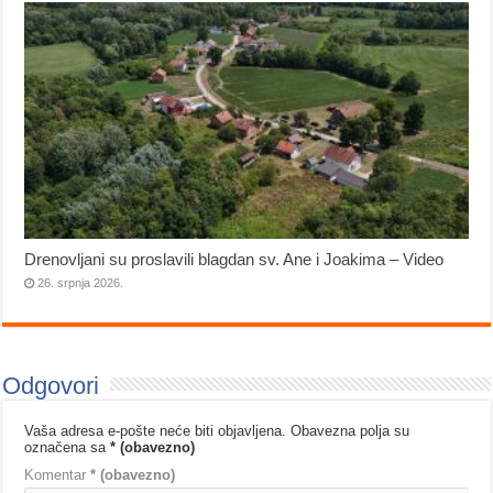
Drenovljani su proslavili blagdan sv. Ane i Joakima – Video
26. srpnja 2026.
Odgovori
Vaša adresa e-pošte neće biti objavljena.
Obavezna polja su
označena sa
* (obavezno)
Komentar
* (obavezno)