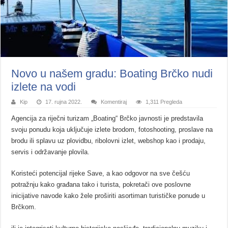
Novo u našem gradu: Boating Brčko nudi
izlete na vodi
Kip
17. rujna 2022.
Komentiraj
1,311 Pregleda
Agencija za riječni turizam „Boating“ Brčko javnosti je predstavila
svoju ponudu koja uključuje izlete brodom, fotoshooting, proslave na
brodu ili splavu uz plovidbu, ribolovni izlet, webshop kao i prodaju,
servis i održavanje plovila.
Koristeći potencijal rijeke Save, a kao odgovor na sve češću
potražnju kako građana tako i turista, pokretači ove poslovne
inicijative navode kako žele proširiti asortiman turističke ponude u
Brčkom.