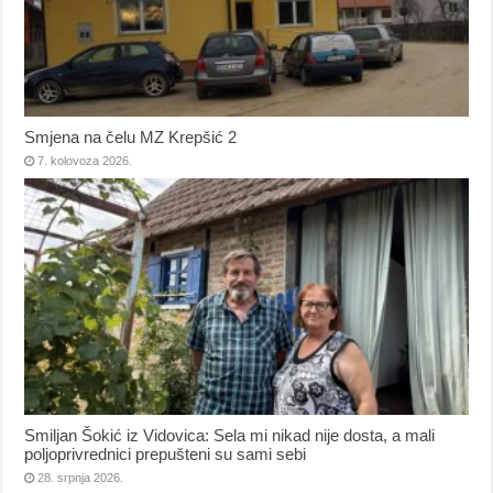
Smjena na čelu MZ Krepšić 2
7. kolovoza 2026.
Smiljan Šokić iz Vidovica: Sela mi nikad nije dosta, a mali
poljoprivrednici prepušteni su sami sebi
28. srpnja 2026.