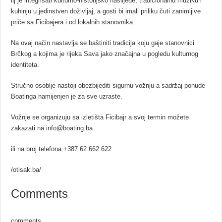
ilj je integrisati kulturno-historijsko naslijeđe, tradicionalnu muziku i
kuhinju u jedinstven doživljaj, a gosti bi imali priliku čuti zanimljive
priče sa Ficibajera i od lokalnih stanovnika.
Na ovaj način nastavlja se baštiniti tradicija koju gaje stanovnici
Brčkog a kojima je rijeka Sava jako značajna u pogledu kulturnog
identiteta.
Stručno osoblje nastoji obezbijediti sigurnu vožnju a sadržaj ponude
Boatinga namijenjen je za sve uzraste.
Vožnje se organizuju sa izletišta Ficibajr a svoj termin možete
zakazati na info@boating.ba
ili na broj telefona +387 62 662 622
/otisak.ba/
Comments
comments