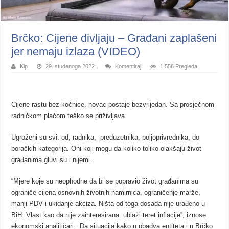
Brčko: Cijene divljaju – Građani zaplašeni
jer nemaju izlaza (VIDEO)
Kip
29. studenoga 2022.
Komentiraj
1,558 Pregleda
Cijene rastu bez kočnice, novac postaje bezvrijedan. Sa prosječnom
radničkom plaćom teško se priživljava.
Ugroženi su svi: od, radnika, preduzetnika, poljoprivrednika, do
boračkih kategorija. Oni koji mogu da koliko toliko olakšaju život
građanima gluvi su i nijemi.
“Mjere koje su neophodne da bi se popravio život građanima su
ograniče cijena osnovnih životnih namirnica, ograničenje marže,
manji PDV i ukidanje akciza. Ništa od toga dosada nije urađeno u
BiH. Vlast kao da nije zainteresirana ublaži teret inflacije”, iznose
ekonomski analitičari. Da situacija kako u obadva entiteta i u Brčko