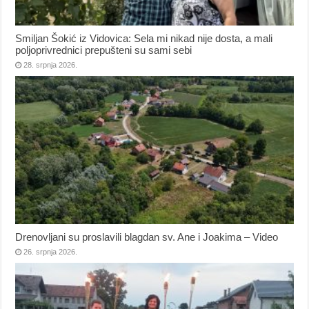
Smiljan Šokić iz Vidovica: Sela mi nikad nije dosta, a mali
poljoprivrednici prepušteni su sami sebi
28. srpnja 2026.
Drenovljani su proslavili blagdan sv. Ane i Joakima – Video
26. srpnja 2026.