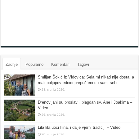
Zadnje
Popularno
Komentari
Tagovi
Smiljan Šokić iz Vidovica: Sela mi nikad nije dosta, a
mali poljoprivrednici prepušteni su sami sebi
28. srpnja 2026.
Drenovljani su proslavili blagdan sv. Ane i Joakima –
Video
26. srpnja 2026.
Lila lila uoči Ilina, i dalje vjerni tradiciji – Video
20. srpnja 2026.