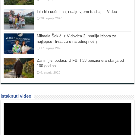
Lila lila uoči Ilina, i dalje vjerni tradiciji – Video
20. srpnja 2026.
Mihaela Šokić iz Vidovica 2. pratilja izbora za
najljepšu Hrvaticu u narodnoj nošnji
17. srpnja 2026.
Zanimljivi podaci: U FBiH 33 penzionera starija od
100 godina
9. srpnja 2026.
Istaknuti video