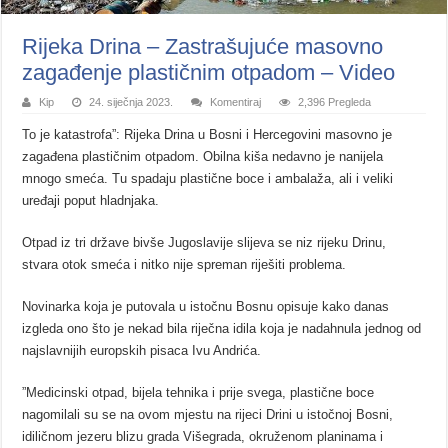
Rijeka Drina – Zastrašujuće masovno
zagađenje plastičnim otpadom – Video
Kip
24. siječnja 2023.
Komentiraj
2,396 Pregleda
To je katastrofa”: Rijeka Drina u Bosni i Hercegovini masovno je
zagađena plastičnim otpadom. Obilna kiša nedavno je nanijela
mnogo smeća. Tu spadaju plastične boce i ambalaža, ali i veliki
uređaji poput hladnjaka.
Otpad iz tri države bivše Jugoslavije slijeva se niz rijeku Drinu,
stvara otok smeća i nitko nije spreman riješiti problema.
Novinarka koja je putovala u istočnu Bosnu opisuje kako danas
izgleda ono što je nekad bila riječna idila koja je nadahnula jednog od
najslavnijih europskih pisaca Ivu Andrića.
”Medicinski otpad, bijela tehnika i prije svega, plastične boce
nagomilali su se na ovom mjestu na rijeci Drini u istočnoj Bosni,
idiličnom jezeru blizu grada Višegrada, okruženom planinama i