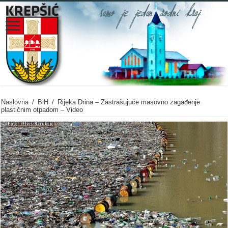
Naslovna
/
BiH
/
Rijeka Drina – Zastrašujuće masovno zagađenje
plastičnim otpadom – Video