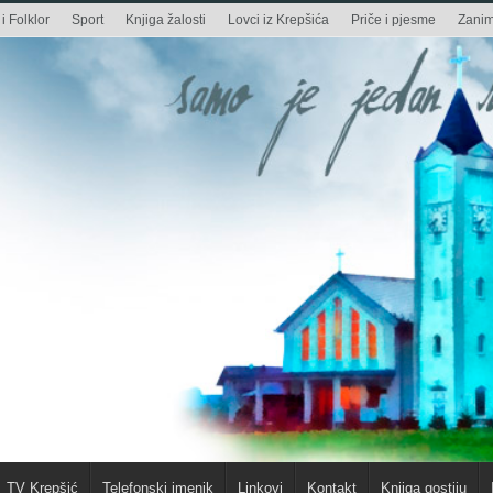
i Folklor
Sport
Knjiga žalosti
Lovci iz Krepšića
Priče i pjesme
Zaniml
TV Krepšić
Telefonski imenik
Linkovi
Kontakt
Knjiga gostiju