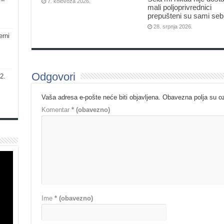
 –
7. kolovoza 2026.
mali poljoprivrednici
prepušteni su sami seb
28. srpnja 2026.
erni
Odgovori
2.
Vaša adresa e-pošte neće biti objavljena.
Obavezna polja su 
Komentar
* (obavezno)
Ime
* (obavezno)