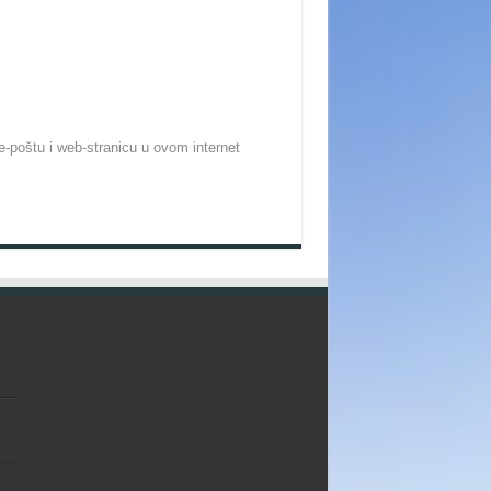
-poštu i web-stranicu u ovom internet