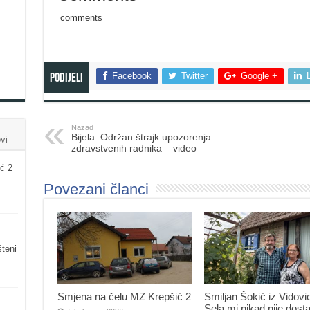
comments
Facebook
Twitter
Google +
Podijeli
Nazad
Bijela: Održan štrajk upozorenja
vi
zdravstvenih radnika – video
ć 2
Povezani članci
šteni
Smjena na čelu MZ Krepšić 2
Smiljan Šokić iz Vidovi
Sela mi nikad nije dosta