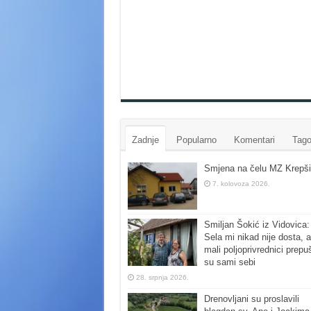
Zadnje
Popularno
Komentari
Tago
Smjena na čelu MZ Krepši
7. kolovoza 2026.
Smiljan Šokić iz Vidovica:
Sela mi nikad nije dosta, a
mali poljoprivrednici prepu
su sami sebi
28. srpnja 2026.
Drenovljani su proslavili