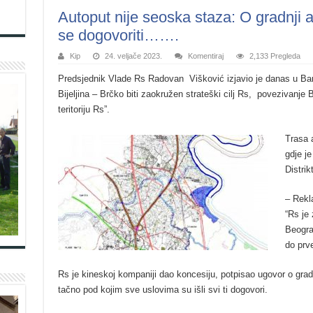
Autoput nije seoska staza: O gradnji 
se dogovoriti…….
Kip
24. veljače 2023.
Komentiraj
2,133 Pregleda
Predsjednik Vlade Rs Radovan Višković izjavio je danas u Ban
Bijeljina – Brčko biti zaokružen strateški cilj Rs, povezivanj
teritoriju Rs”.
Trasa a
gdje je
Distrik
– Rekl
“Rs je
Beogra
do prve
Rs je kineskoj kompaniji dao koncesiju, potpisao ugovor o gradn
tačno pod kojim sve uslovima su išli svi ti dogovori.