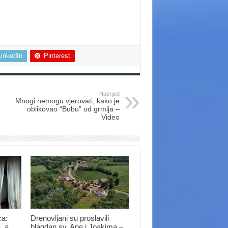
LinkedIn
Pinterest
Naprijed
Mnogi nemogu vjerovati, kako je
oblikovao “Bubu” od grmlja –
Video
ca:
Drenovljani su proslavili
, a
blagdan sv. Ane i Joakima –