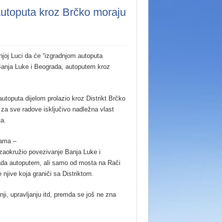
autoputa kroz Brčko moraju
joj Luci da će “izgradnjom autoputa
e Banja Luke i Beograda, autoputem kroz
utoputa dijelom prolazio kroz Distrikt Brčko
 za sve radove isključivo nadležna vlast
ta.
ama –
 zaokružio povezivanje Banja Luke i
da autoputem, ali samo od mosta na Rači
 njive koja graniči sa Distriktom.
ji, upravljanju itd, premda se još ne zna