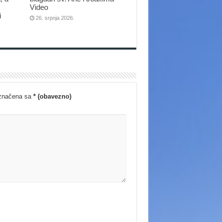
Video
i
26. srpnja 2026.
označena sa
* (obavezno)