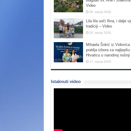
blagdan sv. Ane i Joakima
Video
26. srpnja 2026.
Lila lila uoči Ilina, i dalje vj
tradiciji – Video
20. srpnja 2026.
Mihaela Šokić iz Vidovica 
pratilja izbora za najljepšu
Hrvaticu u narodnoj nošnji
17. srpnja 2026.
Istaknuti video