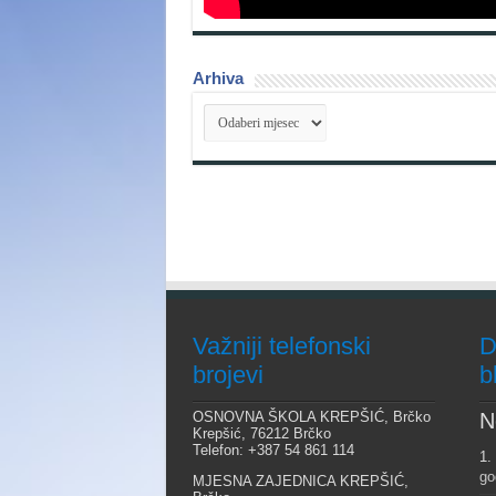
Arhiva
Arhiva
Važniji telefonski
D
brojevi
b
OSNOVNA ŠKOLA KREPŠIĆ, Brčko
N
Krepšić, 76212 Brčko
Telefon: +387 54 861 114
1.
go
MJESNA ZAJEDNICA KREPŠIĆ,