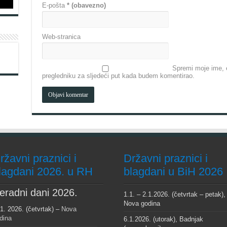
E-pošta
* (obavezno)
Web-stranica
Spremi moje ime, e
pregledniku za sljedeći put kada budem komentirao.
ržavni praznici i
Državni praznici i
lagdani 2026. u RH
blagdani u BiH 2026
eradni dani 2026.
1.1. – 2.1.2026. (četvrtak – petak),
Nova godina
 1. 2026. (četvrtak) –
Nova
dina
6.1.2026. (utorak), Badnjak