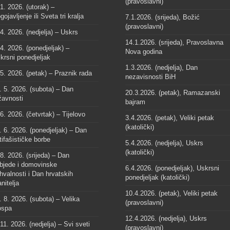
(pravoslavni)
 1. 2026. (utorak) –
gojavljenje ili Sveta tri kralja
7.1.2026. (srijeda), Božić
(pravoslavni)
 4. 2026. (nedjelja) – Uskrs
14.1.2026. (srijeda), Pravoslavna
 4. 2026. (ponedjeljak) –
Nova godina
krsni ponedjeljak
1.3.2026. (nedjelja), Dan
 5. 2026. (petak) – Praznik rada
nezavisnosti BiH
. 5. 2026. (subota) – Dan
20.3.2026. (petak), Ramazanski
žavnosti
bajram
 6. 2026. (četvrtak) – Tijelovo
3.4.2026. (petak), Veliki petak
(katolički)
. 6. 2026. (ponedjeljak) – Dan
tifašističke borbe
5.4.2026. (nedjelja), Uskrs
(katolički)
 8. 2026. (srijeda) – Dan
bjede i domovinske
6.4.2026. (ponedjeljak), Uskrsni
hvalnosti i Dan hrvatskih
ponedjeljak (katolički)
anitelja
10.4.2026. (petak), Veliki petak
. 8. 2026. (subota) – Velika
(pravoslavni)
spa
12.4.2026. (nedjelja), Uskrs
 11. 2026. (nedjelja) – Svi sveti
(pravoslavni)