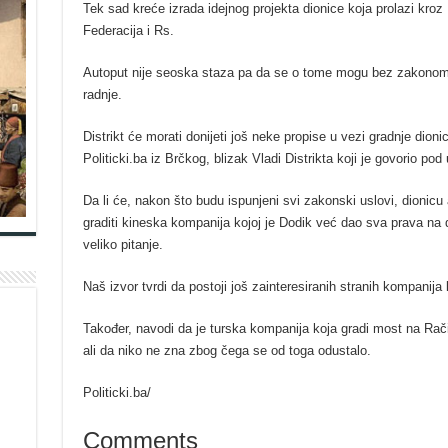
Tek sad kreće izrada idejnog projekta dionice koja prolazi kroz 
Federacija i Rs.
Autoput nije seoska staza pa da se o tome mogu bez zakonom 
radnje.
Distrikt će morati donijeti još neke propise u vezi gradnje dionic
Politicki.ba iz Brčkog, blizak Vladi Distrikta koji je govorio p
Da li će, nakon što budu ispunjeni svi zakonski uslovi, dionicu a
graditi kineska kompanija kojoj je Dodik već dao sva prava na dije
veliko pitanje.
Naš izvor tvrdi da postoji još zainteresiranih stranih kompanija k
Također, navodi da je turska kompanija koja gradi most na Rači 
ali da niko ne zna zbog čega se od toga odustalo.
Politicki.ba/
Comments