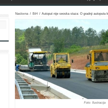
Naslovna
/
BiH
/
Autoput nije seoska staza: O gradnji autoputa
Foto: Ilustracija