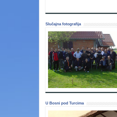
Slučajna fotografija
U Bosni pod Turcima