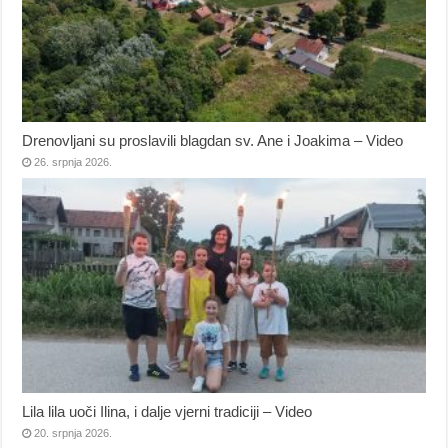
Drenovljani su proslavili blagdan sv. Ane i Joakima – Video
26. srpnja 2026.
Lila lila uoči Ilina, i dalje vjerni tradiciji – Video
20. srpnja 2026.