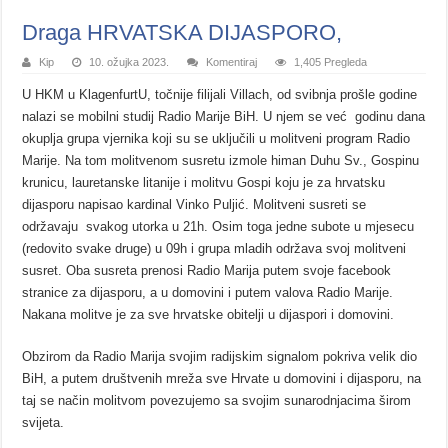
Draga HRVATSKA DIJASPORO,
Kip
10. ožujka 2023.
Komentiraj
1,405 Pregleda
U HKM u KlagenfurtU, točnije filijali Villach, od svibnja prošle godine
nalazi se mobilni studij Radio Marije BiH. U njem se već godinu dana
okuplja grupa vjernika koji su se uključili u molitveni program Radio
Marije. Na tom molitvenom susretu izmole himan Duhu Sv., Gospinu
krunicu, lauretanske litanije i molitvu Gospi koju je za hrvatsku
dijasporu napisao kardinal Vinko Puljić. Molitveni susreti se
održavaju svakog utorka u 21h. Osim toga jedne subote u mjesecu
(redovito svake druge) u 09h i grupa mladih održava svoj molitveni
susret. Oba susreta prenosi Radio Marija putem svoje facebook
stranice za dijasporu, a u domovini i putem valova Radio Marije.
Nakana molitve je za sve hrvatske obitelji u dijaspori i domovini.
Obzirom da Radio Marija svojim radijskim signalom pokriva velik dio
BiH, a putem društvenih mreža sve Hrvate u domovini i dijasporu, na
taj se način molitvom povezujemo sa svojim sunarodnjacima širom
svijeta.