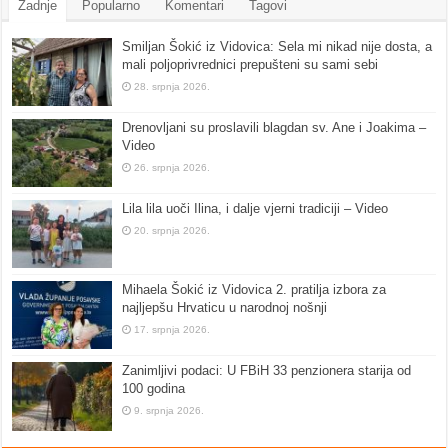
Zadnje
Popularno
Komentari
Tagovi
Smiljan Šokić iz Vidovica: Sela mi nikad nije dosta, a
mali poljoprivrednici prepušteni su sami sebi
28. srpnja 2026.
Drenovljani su proslavili blagdan sv. Ane i Joakima –
Video
26. srpnja 2026.
Lila lila uoči Ilina, i dalje vjerni tradiciji – Video
20. srpnja 2026.
Mihaela Šokić iz Vidovica 2. pratilja izbora za
najljepšu Hrvaticu u narodnoj nošnji
17. srpnja 2026.
Zanimljivi podaci: U FBiH 33 penzionera starija od
100 godina
9. srpnja 2026.