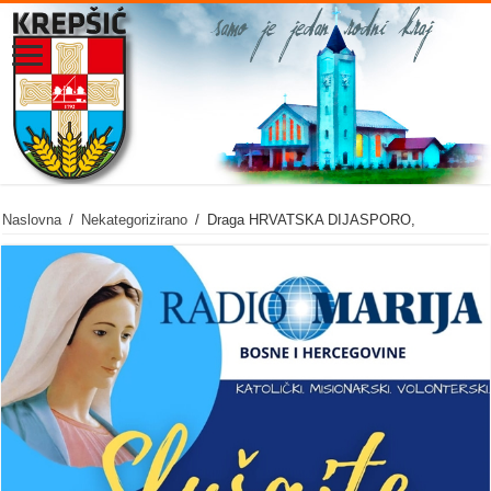
Naslovna
/
Nekategorizirano
/
Draga HRVATSKA DIJASPORO,