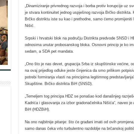
„Dinamiziranje privrednog razvoja i borba protiv korupcije uz sv
je stvara kontinuitet jednog uspješnog razvoja Brčko distrikta.
Brčko distriktu iste su kao i prethodne, samo ćemo promijeniti 
Nišić.
Srpski i hrvatski blok na području Distrikta predvode SNSD i HDZ
odnosima unutar probosanskog bloka. Osnovni princip je ko im
sedam, a SDA pet mandata.
„Ono što je nas devet, grupacija Srba iz skupštinske većine, 
na ovaj prijedlog odluke jeste činjenica da smo prilikom potpis
potrebi formiranja vlasti na principima legitimnog predstavljanja
Skupštine. Brčko distrikta BiH (SNSD).
„Temeljem tog principa HDZ se ponašao kod današnjeg razrješ
Kadrića i glasovanja za izbor gradonačelnika Nišića“, naveo je
BiH (HDZBiH).
Na ono najbitnije pitanje: što će građani imati od ovih promjena
samo danas čeka vrlo turbulentno razdoblje na brčanskoj politi