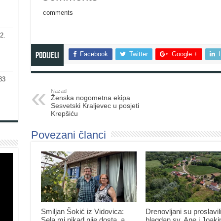
comments
2.
Facebook
Twitter
Google +
Podijeli
33
Nazad
Ženska nogometna ekipa
Sesvetski Kraljevec u posjeti
Krepšiću
Povezani članci
Smiljan Šokić iz Vidovica:
Drenovljani su proslavil
Sela mi nikad nije dosta, a
blagdan sv. Ane i Joak