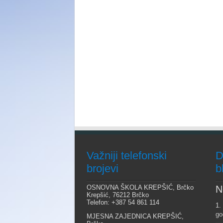
Važniji telefonski
D
brojevi
b
OSNOVNA ŠKOLA KREPŠIĆ, Brčko
N
Krepšić, 76212 Brčko
Telefon: +387 54 861 114
1.
go
MJESNA ZAJEDNICA KREPŠIĆ,