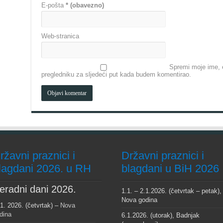
E-pošta
* (obavezno)
Web-stranica
Spremi moje ime, e
pregledniku za sljedeći put kada budem komentirao.
ržavni praznici i
Državni praznici i
lagdani 2026. u RH
blagdani u BiH 2026
eradni dani 2026.
1.1. – 2.1.2026. (četvrtak – petak),
Nova godina
 1. 2026. (četvrtak) –
Nova
dina
6.1.2026. (utorak), Badnjak