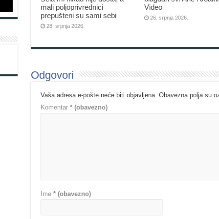
mali poljoprivrednici
Video
prepušteni su sami sebi
26. srpnja 2026.
28. srpnja 2026.
Odgovori
Vaša adresa e-pošte neće biti objavljena.
Obavezna polja su 
Komentar
* (obavezno)
Ime
* (obavezno)