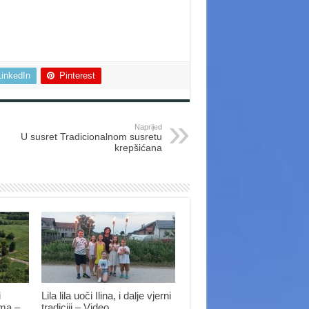
LinkedIn
Pinterest
Naprijed
U susret Tradicionalnom susretu
krepšićana
i
Lila lila uoči Ilina, i dalje vjerni
ima –
tradiciji – Video