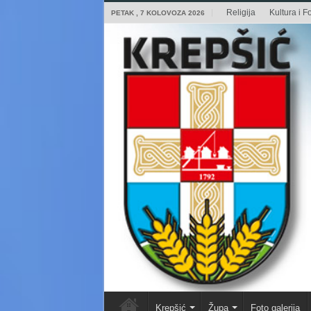
Religija
Kultura i Fo
PETAK , 7 KOLOVOZA 2026
Krepšić
Župa
Foto galerija