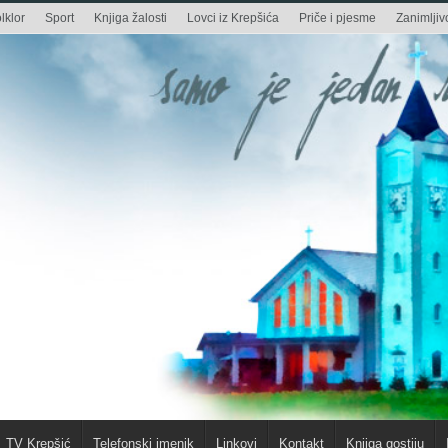
lklor
Sport
Knjiga žalosti
Lovci iz Krepšića
Priče i pjesme
Zanimljivo
TV Krepšić
Telefonski imenik
Linkovi
Kontakt
Knjiga gostiju