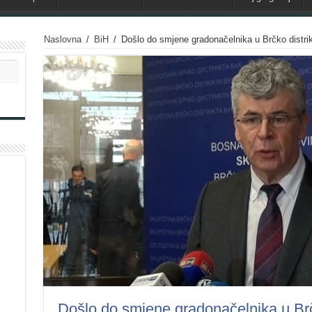
Naslovna
/
BiH
/
Došlo do smjene gradonačelnika u Brčko distri
Došlo do smjene gradonačelnika u Brč