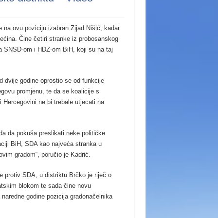
a ovu poziciju izabran Zijad Nišić, kadar
ćina. Čine četiri stranke iz probosanskog
sa SNSD-om i HDZ-om BiH, koji su na taj
 dvije godine oprostio se od funkcije
govu promjenu, te da se koalicije s
 Hercegovini ne bi trebale utjecati na
da da pokuša preslikati neke političke
ciji BiH, SDA kao najveća stranka u
vim gradom“, poručio je Kadrić.
protiv SDA, u distriktu Brčko je riječ o
vatskim blokom te sada čine novu
a naredne godine pozicija gradonačelnika