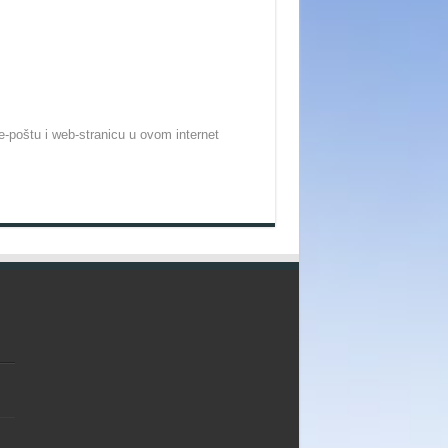
-poštu i web-stranicu u ovom internet