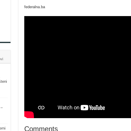
federalna.ba
vi
šteni
 –
Comments
erni