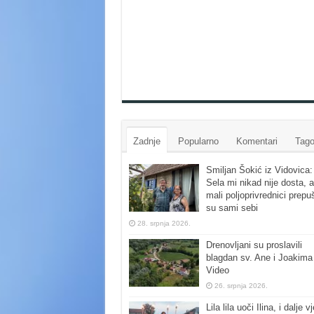
Zadnje
Popularno
Komentari
Tago
Smiljan Šokić iz Vidovica:
Sela mi nikad nije dosta, a
mali poljoprivrednici prepu
su sami sebi
28. srpnja 2026.
Drenovljani su proslavili
blagdan sv. Ane i Joakima
Video
26. srpnja 2026.
Lila lila uoči Ilina, i dalje vj