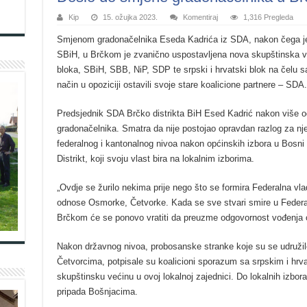
Kip
15. ožujka 2023.
Komentiraj
1,316 Pregleda
Smjenom gradonačelnika Eseda Kadrića iz SDA, nakon čega je n
SBiH, u Brčkom je zvanično uspostavljena nova skupštinska ve
bloka, SBiH, SBB, NiP, SDP te srpski i hrvatski blok na čelu 
način u opoziciji ostavili svoje stare koalicione partnere – SDA.
Predsjednik SDA Brčko distrikta BiH Esed Kadrić nakon više od
gradonačelnika. Smatra da nije postojao opravdan razlog za nje
federalnog i kantonalnog nivoa nakon općinskih izbora u Bosni i
Distrikt, koji svoju vlast bira na lokalnim izborima.
„Ovdje se žurilo nekima prije nego što se formira Federalna vla
odnose Osmorke, Četvorke. Kada se sve stvari smire u Federa
Brčkom će se ponovo vratiti da preuzme odgovornost vođenja o
Nakon državnog nivoa, probosanske stranke koje su se udružile 
Četvorcima, potpisale su koalicioni sporazum sa srpskim i hr
skupštinsku većinu u ovoj lokalnoj zajednici. Do lokalnih izbor
pripada Bošnjacima.