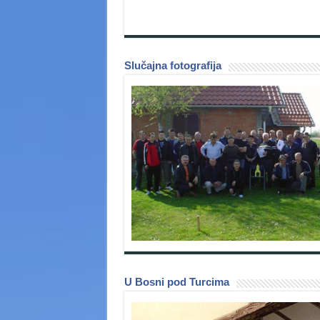
Slučajna fotografija
U Bosni pod Turcima