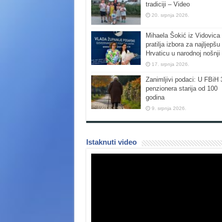
tradiciji – Video
20. srpnja 2026.
Mihaela Šokić iz Vidovica 
pratilja izbora za najljepšu
Hrvaticu u narodnoj nošnji
17. srpnja 2026.
Zanimljivi podaci: U FBiH 
penzionera starija od 100
godina
9. srpnja 2026.
Istaknuti video