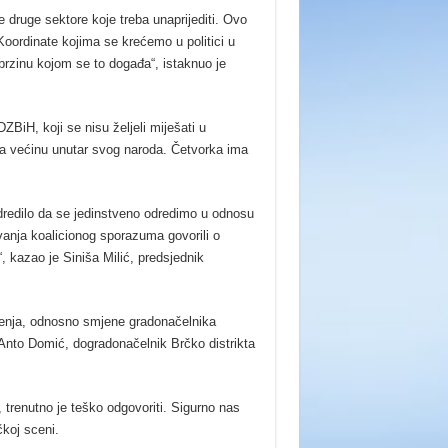
e druge sektore koje treba unaprijediti. Ovo
 Koordinate kojima se krećemo u politici u
brzinu kojom se to događa“, istaknuo je
BiH, koji se nisu željeli miješati u
a većinu unutar svog naroda. Četvorka ima
odredilo da se jedinstveno odredimo u odnosu
ivanja koalicionog sporazuma govorili o
“, kazao je Siniša Milić, predsjednik
enja, odnosno smjene gradonačelnika
 Anto Domić, dogradonačelnik Brčko distrikta
, trenutno je teško odgovoriti. Sigurno nas
čkoj sceni.