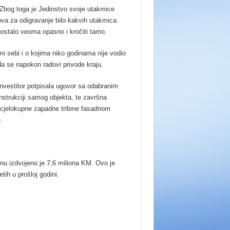
 Zbog toga je Jedinstvo svoje utakmice
ova za odigravanje bilo kakvih utakmica.
postalo veoma opasno i kročiti tamo.
i sebi i o kojima niko godinama nije vodio
da se napokon radovi privode kraju.
investitor potpisala ugovor sa odabranim
nstrukciji samog objekta, te završna
je cjelokupne zapadne tribine fasadnom
.
nu izdvojeno je 7,6 miliona KM. Ovo je
tih u prošloj godini.