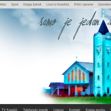
lklor
Sport
Knjiga žalosti
Lovci iz Krepšića
Priče i pjesme
Zanimljivo
TV Krepšić
Telefonski imenik
Linkovi
Kontakt
Knjiga gostiju