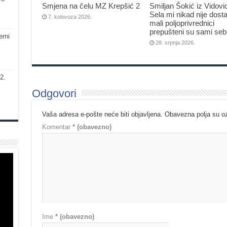
 –
Smjena na čelu MZ Krepšić 2
Smiljan Šokić iz Vidovi
Sela mi nikad nije dosta
7. kolovoza 2026.
mali poljoprivrednici
prepušteni su sami seb
erni
28. srpnja 2026.
2.
Odgovori
Vaša adresa e-pošte neće biti objavljena.
Obavezna polja su 
Komentar
* (obavezno)
Ime
* (obavezno)