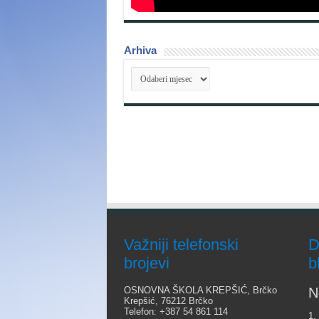
Arhiva
Arhiva
Važniji telefonski
D
brojevi
b
OSNOVNA ŠKOLA KREPŠIĆ, Brčko
N
Krepšić, 76212 Brčko
Telefon: +387 54 861 114
1.