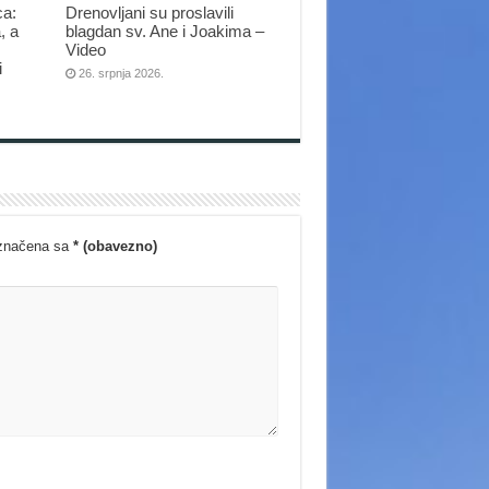
ca:
Drenovljani su proslavili
, a
blagdan sv. Ane i Joakima –
Video
i
26. srpnja 2026.
označena sa
* (obavezno)