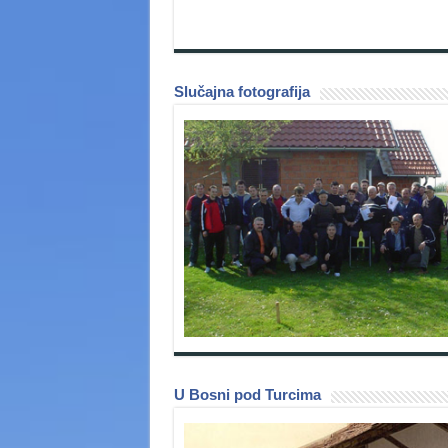
Slučajna fotografija
U Bosni pod Turcima