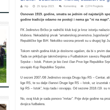
Kip
29. lipnja 2023.
Komentiraj
2,074 Pregleda
Osnovan 1919. godine, smatra se jednim od najstarijih spor
godine tradicije odavno ne postoji i nema ga “ni na mapi”
FK Jedinstvo Brčko je radnički klub koji je kroz istoriju nailaz
klubova. Nekadašnji prvak “amaterskog prvenstva Jugoslavije” b
Republičke lige BiH. Nekoliko sezona proveli su u drugoj ligi Ju
Tokom ratnih godina klub je doslovno ugašen, da bi s prvim d
Tada se priključuje takmičenjima u Fudbalskom savezu Republik
Srpske – Istok. Potom je bio čest član Prve lige Republike Srp
osvajalo Kup Republike Srpske.
U sezoni 2007./08 Jedinstvo osvaja Drugu ligu RS – Centar, al
lige RS, te su dalje članovi Druge lige RS – Istok, uz izuzetak
ligi RS – Istok”, koju tada i osvajaju. Od sezone 2018./19. su 
No, ovaj klub je sada ponovo “mrtav”. Prije dvije godine na pr
dvojica fudbalera.