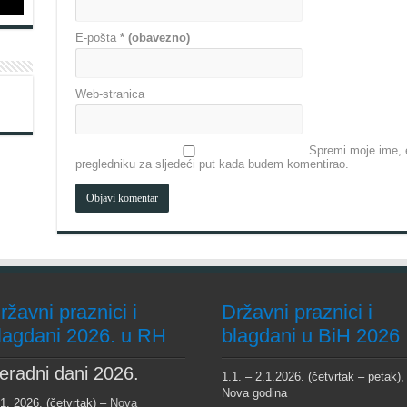
E-pošta
* (obavezno)
Web-stranica
Spremi moje ime, e
pregledniku za sljedeći put kada budem komentirao.
ržavni praznici i
Državni praznici i
lagdani 2026. u RH
blagdani u BiH 2026
eradni dani 2026.
1.1. – 2.1.2026. (četvrtak – petak),
Nova godina
 1. 2026. (četvrtak) –
Nova