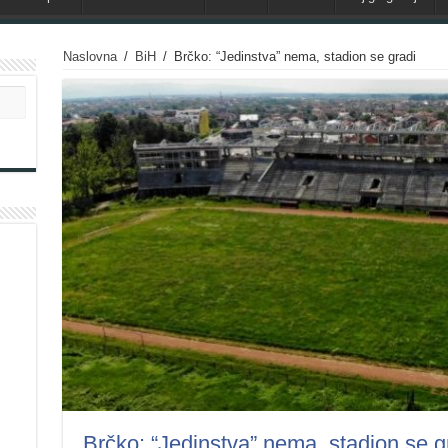
Naslovna
/
BiH
/
Brčko: “Jedinstva” nema, stadion se gradi
Brčko: “Jedinstva” nema, stadion se g