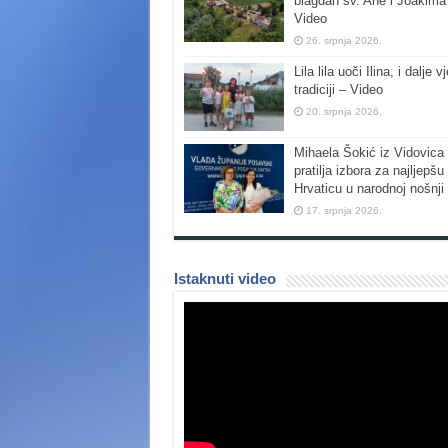
blagdan sv. Ane i Joakima
Video
26. srpnja 2026.
Lila lila uoči Ilina, i dalje vj
tradiciji – Video
20. srpnja 2026.
Mihaela Šokić iz Vidovica 
pratilja izbora za najljepšu
Hrvaticu u narodnoj nošnji
17. srpnja 2026.
Istaknuti video