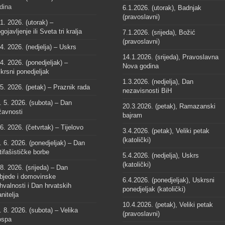
dina
6.1.2026. (utorak), Badnjak
(pravoslavni)
 1. 2026. (utorak) –
gojavljenje ili Sveta tri kralja
7.1.2026. (srijeda), Božić
(pravoslavni)
 4. 2026. (nedjelja) – Uskrs
14.1.2026. (srijeda), Pravoslavna
 4. 2026. (ponedjeljak) –
Nova godina
krsni ponedjeljak
1.3.2026. (nedjelja), Dan
 5. 2026. (petak) – Praznik rada
nezavisnosti BiH
. 5. 2026. (subota) – Dan
20.3.2026. (petak), Ramazanski
žavnosti
bajram
 6. 2026. (četvrtak) – Tijelovo
3.4.2026. (petak), Veliki petak
(katolički)
. 6. 2026. (ponedjeljak) – Dan
tifašističke borbe
5.4.2026. (nedjelja), Uskrs
(katolički)
 8. 2026. (srijeda) – Dan
bjede i domovinske
6.4.2026. (ponedjeljak), Uskrsni
hvalnosti i Dan hrvatskih
ponedjeljak (katolički)
anitelja
10.4.2026. (petak), Veliki petak
. 8. 2026. (subota) – Velika
(pravoslavni)
spa