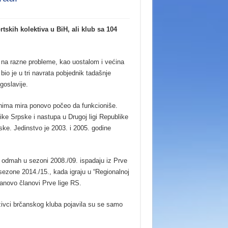
tskih kolektiva u BiH, ali klub sa 104
.
io na razne probleme, kao uostalom i većina
io je u tri navrata pobjednik tadašnje
goslavije.
anima mira ponovo počeo da funkcioniše.
e Srpske i nastupa u Drugoj ligi Republike
ske. Jedinstvo je 2003. i 2005. godine
i odmah u sezoni 2008./09. ispadaju iz Prve
 sezone 2014./15., kada igraju u “Regionalnoj
nanovo članovi Prve lige RS.
ozivci brčanskog kluba pojavila su se samo