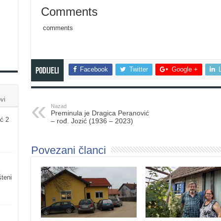
Comments
comments
Facebook
Twitter
Google +
Podijeli
vi
Nazad
Preminula je Dragica Peranović
ć 2
– rođ. Jozić (1936 – 2023)
Povezani članci
šteni