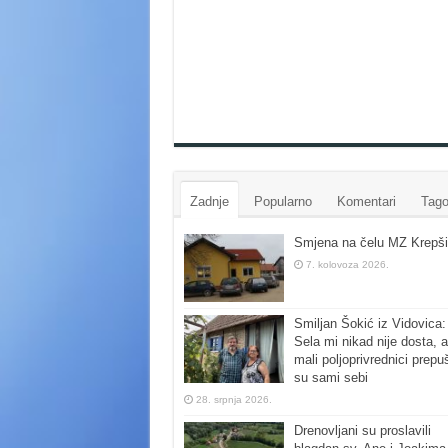
Zadnje
Popularno
Komentari
Tago
Smjena na čelu MZ Krepši
7. kolovoza 2026.
Smiljan Šokić iz Vidovica:
Sela mi nikad nije dosta, a
mali poljoprivrednici prepu
su sami sebi
28. srpnja 2026.
Drenovljani su proslavili