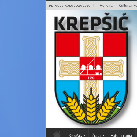
Religija
Kultura i Fo
PETAK , 7 KOLOVOZA 2026
Krepšić
Župa
Foto galerija