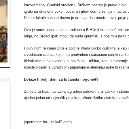
Istovremeno, Gradski stadion u Brčkom postao je pravo ruglo.
igralo na stadionu Lokomotive, a njihov dom više nije imao usl
Nemar lokalnih vlasti doveo je do toga da zaraste trava, pa je 
Ovo je samo jedan u nizu stadiona u BiH koji su prepušteni sam
brigu, no Brčaci ipak mogu da budu optimisti, s obzirom na to 
Polovinom februara prošle godine Vlada Brčko distrikta je kao 
izvođačem radova kojim su predviđeni i sanacioni radovi na ko
hidroizolacija svih vanjskihj površina – tribina, kao i zatvaran
konstrukcijom s ugradnjom pripadajuće aluminijumske bravarije
Dolaze li bolji dani za brčanski nogomet?
Za četvrtu fazu nastavka izgradnje radova na Gradskom stadio
ujedno jedan od najvećih projekata Vlade Brčko distrikta započe
(sportsport.ba – nula49.com)