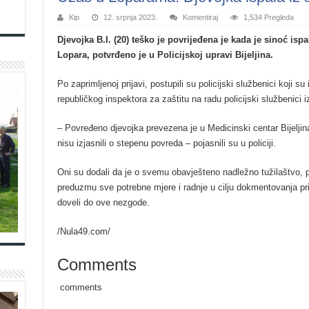
Kip
12. srpnja 2023.
Komentiraj
1,534 Pregleda
Djevojka B.I. (20) teško je povrijeđena je kada je sinoć isp
Lopara, potvrđeno je u Policijskoj upravi Bijeljina.
Po zaprimljenoj prijavi, postupili su policijski službenici koji su
republičkog inspektora za zaštitu na radu policijski službenici iz
– Povređeno djevojka prevezena je u Medicinski centar Bijeljina,
nisu izjasnili o stepenu povreda – pojasnili su u policiji.
Oni su dodali da je o svemu obavješteno nadležno tužilaštvo, p
preduzmu sve potrebne mjere i radnje u cilju dokmentovanja prija
doveli do ove nezgode.
/Nula49.com/
Comments
comments