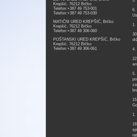
5.
Krepšić, 76212 Brčko
Telefon:+387 49 753-001
6.
Telefon:+387 49 753-030
Us
MATIČNI URED KREPŠIĆ, Brčko
1.
Krepšić, 76212 Brčko
Telefon:+387 49 306-060
30
POŠTANSKI URED KREPŠIĆ, Brčko
dr
Krepšić, 76212 Brčko
Telefon:+387 49 306-061
4.
22
an
5.
po
za
br
15
Go
1.
18
sj
ra