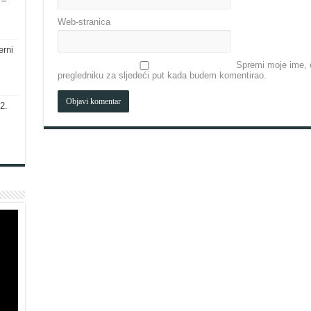
 –
Web-stranica
erni
Spremi moje ime, e
pregledniku za sljedeći put kada budem komentirao.
2.