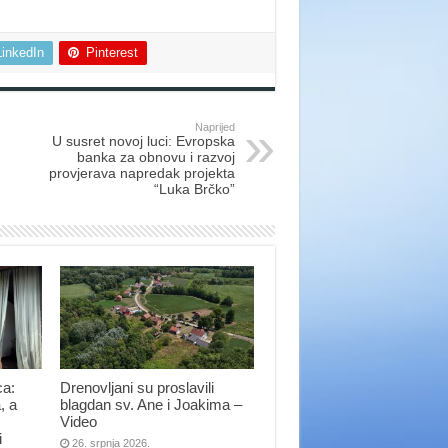
LinkedIn
Pinterest
Naprijed
U susret novoj luci: Evropska
banka za obnovu i razvoj
provjerava napredak projekta
“Luka Brčko”
ca:
Drenovljani su proslavili
, a
blagdan sv. Ane i Joakima –
Video
i
26. srpnja 2026.