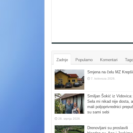
Zadnje
Popularno
Komentari
Tago
Smjena na čelu MZ Krepši
7. kolovoza 2026.
Smiljan Šokić iz Vidovica:
Sela mi nikad nije dosta, a
mali poljoprivrednici prepu
su sami sebi
28. srpnja 2026.
Drenovljani su proslavili