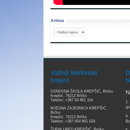
Arhiva
Arhiva
Važniji telefonski
D
brojevi
b
OSNOVNA ŠKOLA KREPŠIĆ, Brčko
N
Krepšić, 76212 Brčko
Telefon: +387 54 861 114
1.
go
MJESNA ZAJEDNICA KREPŠIĆ,
Brčko
6.
Krepšić, 76212 Brčko
Telefon: +387 054 861 024
Bo
ŽUPNI URED KREPŠIĆ, Brčko