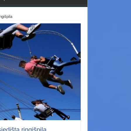
ngišpila
edišta ringišpila