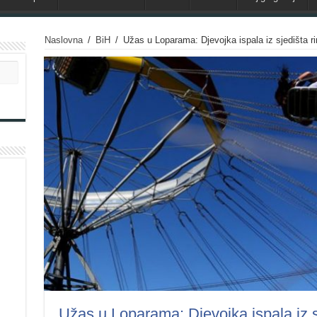
Naslovna
/
BiH
/
Užas u Loparama: Djevojka ispala iz sjedišta ri
Užas u Loparama: Djevojka ispala iz sj