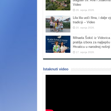
blagdan sv. Ane i Joakima
Video
26. srpnja 2026.
Lila lila uoči Ilina, i dalje vj
tradiciji – Video
20. srpnja 2026.
Mihaela Šokić iz Vidovica 
pratilja izbora za najljepšu
Hrvaticu u narodnoj nošnji
17. srpnja 2026.
Istaknuti video