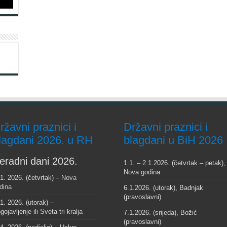
ržavni praznici i
Državni praznici i
lagdani 2026. u RH
blagdani u BiH 2026
eradni dani 2026.
1.1. – 2.1.2026. (četvrtak – petak),
Nova godina
 1. 2026. (četvrtak) –
Nova
dina
6.1.2026. (utorak), Badnjak
(pravoslavni)
 1. 2026. (utorak) –
gojavljenje ili Sveta tri kralja
7.1.2026. (srijeda), Božić
(pravoslavni)