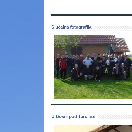
Slučajna fotografija
U Bosni pod Turcima