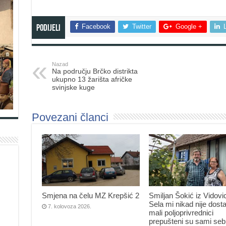
Facebook
Twitter
Google +
Podijeli
Nazad
Na području Brčko distrikta
ukupno 13 žarišta afričke
svinjske kuge
Povezani članci
Smjena na čelu MZ Krepšić 2
Smiljan Šokić iz Vidovi
Sela mi nikad nije dosta
7. kolovoza 2026.
mali poljoprivrednici
prepušteni su sami seb