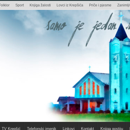
Folklor
Sport
Knjiga žalosti
Lovci iz Krepšića
Priče i pjesme
Zanimlji
TV Krepšić
Telefonski imenik
Linkovi
Kontakt
Knjiga gostiju