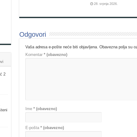
28. srpnja 2026.
Odgovori
Vaša adresa e-pošte neće biti objavljena.
Obavezna polja su 
Komentar
* (obavezno)
vi
ć 2
Ime
* (obavezno)
šteni
E-pošta
* (obavezno)