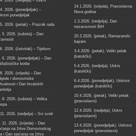
 4. 2026. (nedjelja) – Uskrs
14.1.2026. (srijeda), Pravoslavna
 4. 2026. (ponedjeljak) –
Nova godina
krsni ponedjeljak
1.3.2026. (nedjelja), Dan
 5. 2026. (petak) – Praznik rada
nezavisnosti BiH
. 5. 2026. (subota) – Dan
20.3.2026. (petak), Ramazanski
žavnosti
bajram
 6. 2026. (četvrtak) – Tijelovo
3.4.2026. (petak), Veliki petak
(katolički)
. 6. 2026. (ponedjeljak) – Dan
tifašističke borbe
5.4.2026. (nedjelja), Uskrs
(katolički)
 8. 2026. (srijeda) – Dan
bjede i domovinske
6.4.2026. (ponedjeljak), Uskrsni
hvalnosti i Dan hrvatskih
ponedjeljak (katolički)
anitelja
10.4.2026. (petak), Veliki petak
. 8. 2026. (subota) – Velika
(pravoslavni)
spa
12.4.2026. (nedjelja), Uskrs
 11. 2026. (nedjelja) – Svi sveti
(pravoslavni)
. 11. 2026. (srijeda) – Dan
13.4.2026. (ponedjeljak), Uskrsni
ećanja na žrtve Domovinskog
ponedjeljak (pravoslavni)
ta i Dan sjećanja na žrtvu