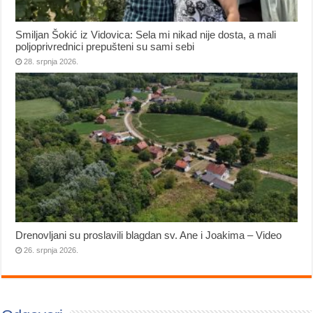
Smiljan Šokić iz Vidovica: Sela mi nikad nije dosta, a mali
poljoprivrednici prepušteni su sami sebi
28. srpnja 2026.
Drenovljani su proslavili blagdan sv. Ane i Joakima – Video
26. srpnja 2026.