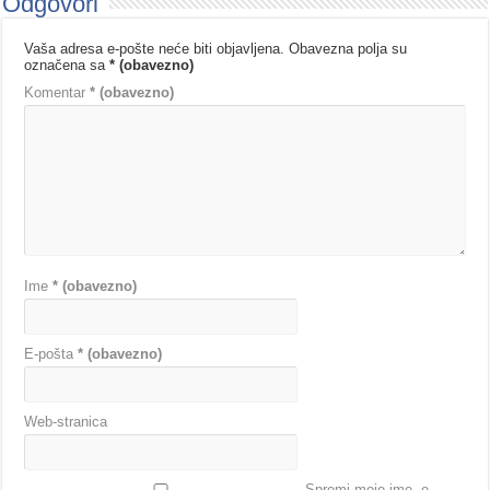
Odgovori
Vaša adresa e-pošte neće biti objavljena.
Obavezna polja su
označena sa
* (obavezno)
Komentar
* (obavezno)
Ime
* (obavezno)
E-pošta
* (obavezno)
Web-stranica
Spremi moje ime, e-