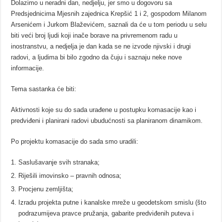
Dolazimo u neradni dan, nedjelju, jer smo u dogovoru sa
Predsjednicima Mjesnih zajednica Krepšić 1 i 2,
gospodom Milanom
Arsenićem i Jurkom Blaževićem, saznali da će u tom periodu u selu
biti veći broj ljudi
koji inače borave na privremenom radu u
inostranstvu, a nedjelja je dan kada se ne izvode njivski i drugi
radovi, a ljudima bi bilo zgodno da čuju i saznaju neke nove
informacije.
Tema sastanka će biti:
Aktivnosti koje su do sada urađene u postupku komasacije kao i
predviđeni i planirani radovi u
budućnosti sa planiranom dinamikom.
Po projektu komasacije do sada smo uradili:
Saslušavanje svih stranaka;
Riješili imovinsko – pravnih odnosa;
Procjenu zemljišta;
Izradu projekta putne i kanalske mreže u geodetskom smislu (što
podrazumijeva pravce pružanja,
gabarite predviđenih puteva i