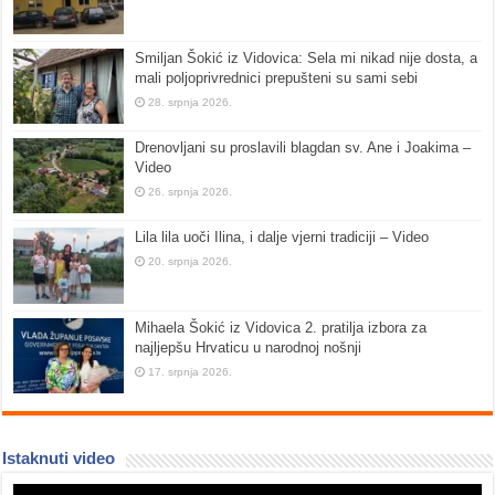
Smiljan Šokić iz Vidovica: Sela mi nikad nije dosta, a
mali poljoprivrednici prepušteni su sami sebi
28. srpnja 2026.
Drenovljani su proslavili blagdan sv. Ane i Joakima –
Video
26. srpnja 2026.
Lila lila uoči Ilina, i dalje vjerni tradiciji – Video
20. srpnja 2026.
Mihaela Šokić iz Vidovica 2. pratilja izbora za
najljepšu Hrvaticu u narodnoj nošnji
17. srpnja 2026.
Istaknuti video