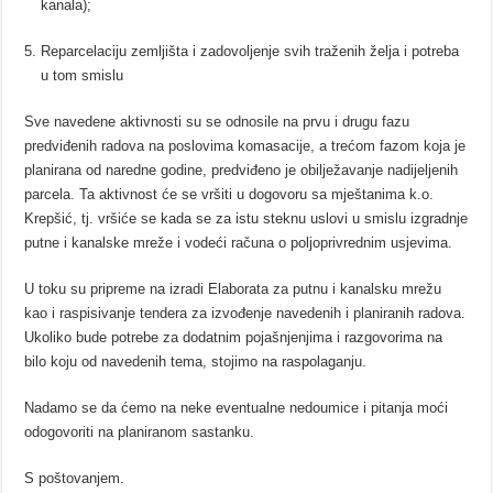
kanala);
Reparcelaciju zemljišta i zadovoljenje svih traženih želja i potreba
u tom smislu
Sve navedene aktivnosti su se odnosile na prvu i drugu fazu
predviđenih radova na poslovima
komasacije, a trećom fazom koja je
planirana od naredne godine, predviđeno je obilježavanje nadijeljenih
parcela.
Ta aktivnost će se vršiti u dogovoru sa mještanima k.o.
Krepšić, tj. vršiće se kada se za istu steknu uslovi
u smislu izgradnje
putne i kanalske mreže i vodeći računa o poljoprivrednim usjevima.
U toku su pripreme na izradi Elaborata za putnu i kanalsku mrežu
kao i raspisivanje tendera za izvođenje
navedenih i planiranih radova.
Ukoliko bude potrebe za dodatnim pojašnjenjima i razgovorima na
bilo koju od navedenih tema, stojimo
na raspolaganju.
Nadamo se da ćemo na neke eventualne nedoumice i pitanja moći
odogovoriti na planiranom sastanku.
S poštovanjem.