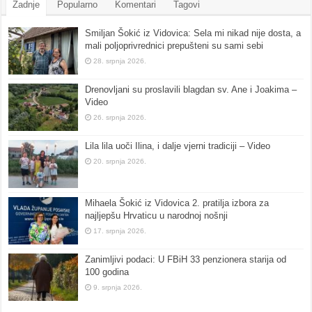
Zadnje
Popularno
Komentari
Tagovi
Smiljan Šokić iz Vidovica: Sela mi nikad nije dosta, a
mali poljoprivrednici prepušteni su sami sebi
28. srpnja 2026.
Drenovljani su proslavili blagdan sv. Ane i Joakima –
Video
26. srpnja 2026.
Lila lila uoči Ilina, i dalje vjerni tradiciji – Video
20. srpnja 2026.
Mihaela Šokić iz Vidovica 2. pratilja izbora za
najljepšu Hrvaticu u narodnoj nošnji
17. srpnja 2026.
Zanimljivi podaci: U FBiH 33 penzionera starija od
100 godina
9. srpnja 2026.