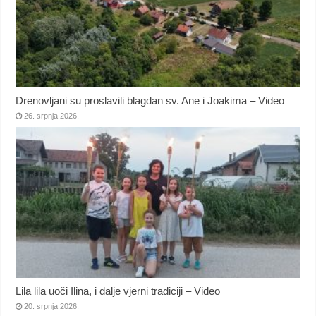
Drenovljani su proslavili blagdan sv. Ane i Joakima – Video
26. srpnja 2026.
Lila lila uoči Ilina, i dalje vjerni tradiciji – Video
20. srpnja 2026.