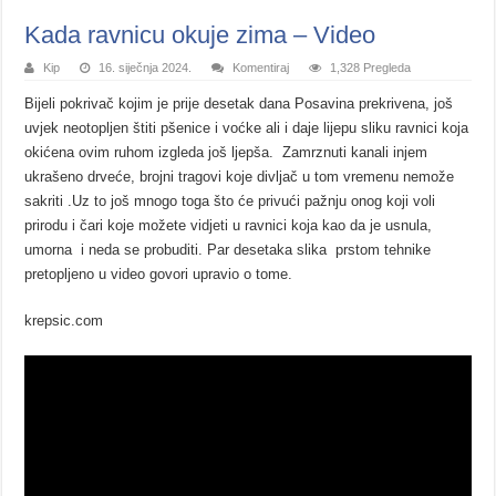
Kada ravnicu okuje zima – Video
Kip
16. siječnja 2024.
Komentiraj
1,328 Pregleda
Bijeli pokrivač kojim je prije desetak dana Posavina prekrivena, još
uvjek neotopljen štiti pšenice i voćke ali i daje lijepu sliku ravnici koja
okićena ovim ruhom izgleda još ljepša. Zamrznuti kanali injem
ukrašeno drveće, brojni tragovi koje divljač u tom vremenu nemože
sakriti .Uz to još mnogo toga što će privući pažnju onog koji voli
prirodu i čari koje možete vidjeti u ravnici koja kao da je usnula,
umorna i neda se probuditi. Par desetaka slika prstom tehnike
pretopljeno u video govori upravio o tome.
krepsic.com