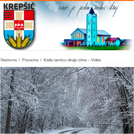
Naslovna
/
Posavina
/
Kada ravnicu okuje zima – Video