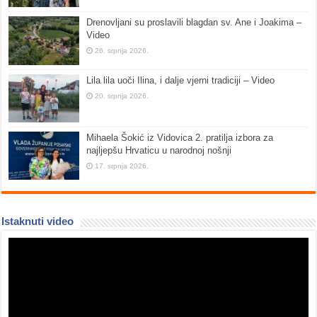
Drenovljani su proslavili blagdan sv. Ane i Joakima –
Video
26. srpnja 2026.
Lila lila uoči Ilina, i dalje vjerni tradiciji – Video
20. srpnja 2026.
Mihaela Šokić iz Vidovica 2. pratilja izbora za
najljepšu Hrvaticu u narodnoj nošnji
17. srpnja 2026.
Istaknuti video