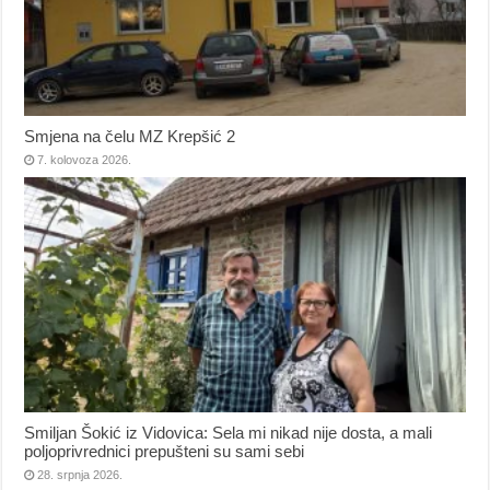
Smjena na čelu MZ Krepšić 2
7. kolovoza 2026.
Smiljan Šokić iz Vidovica: Sela mi nikad nije dosta, a mali
poljoprivrednici prepušteni su sami sebi
28. srpnja 2026.