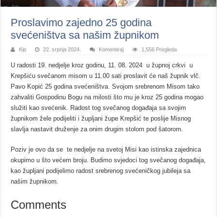
Proslavimo zajedno 25 godina
svećeništva sa našim župnikom
Kip
22. srpnja 2024.
Komentiraj
1,556 Pregleda
U radosti 19. nedjelje kroz godinu, 11. 08. 2024 u župnoj crkvi u
Krepšiću svečanom misom u 11.00 sati proslavit će naš župnik vlč.
Pavo Kopić 25 godina svećeništva. Svojom srebrenom Misom tako
zahvaliti Gospodinu Bogu na milosti što mu je kroz 25 godina mogao
služiti kao svećenik. Radost tog svečanog događaja sa svojim
župnikom žele podijeliti i župljani župe Krepšić te poslije Misnog
slavlja nastavit druženje za onim drugim stolom pod šatorom.
Poziv je ovo da se te nedjelje na svetoj Misi kao istinska zajednica
okupimo u što većem broju. Budimo svjedoci tog svečanog događaja,
kao župljani podijelimo radost srebrenog svećeničkog jubileja sa
našim župnikom.
Comments