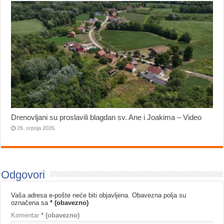
Drenovljani su proslavili blagdan sv. Ane i Joakima – Video
26. srpnja 2026.
Odgovori
Vaša adresa e-pošte neće biti objavljena.
Obavezna polja su
označena sa
* (obavezno)
Komentar
* (obavezno)