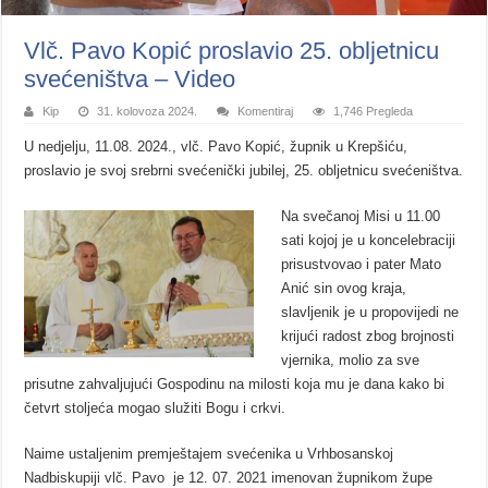
Vlč. Pavo Kopić proslavio 25. obljetnicu
svećeništva – Video
Kip
31. kolovoza 2024.
Komentiraj
1,746 Pregleda
U nedjelju, 11.08. 2024., vlč. Pavo Kopić, župnik u Krepšiću,
proslavio je svoj srebrni svećenički jubilej, 25. obljetnicu svećeništva.
Na svečanoj Misi u 11.00
sati kojoj je u koncelebraciji
prisustvovao i pater Mato
Anić sin ovog kraja,
slavljenik je u propovijedi ne
krijući radost zbog brojnosti
vjernika, molio za sve
prisutne zahvaljujući Gospodinu na milosti koja mu je dana kako bi
četvrt stoljeća mogao služiti Bogu i crkvi.
Naime ustaljenim premještajem svećenika u Vrhbosanskoj
Nadbiskupiji vlč. Pavo je 12. 07. 2021 imenovan župnikom župe