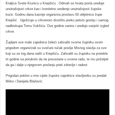
Kraljice Svete Krunicu u Krepšiću .
Odmah se hvata posla uređuje
unutrašnjost crkve kao i komletno uređenje unutrašnjosti župske
kuće.
Godinu dana kasnije organizira proslavu 50 obljetnice župe
Krepšić. Ugošćuje u crkvenom dvorištu preko petsto gostiju i samog
nadbiskupa Tomu Vukšića.
Ove godine sanira i uređuje vanjski izgled
crkve.
Župljani ove male zajednice želeći zahvaliti svome župniku ovom
prigodom organizirali su svečani ručak poslije Misnog slavlja za sve
koji su se tog dana našli u Krepšiću. Zahvalili su župniku na protekle
tri godine sa porukom da ne posustane u svome radu, te mu poželjeli
da ga i dalje u njegovom poslanju prati zdravlje i radost.
Prigodan poklon u ime cijele župske zajednice slavljeniku su predali
Mirko i Danijela Blažević.