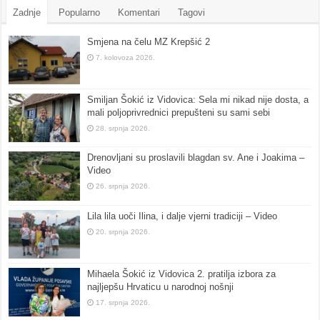
Zadnje
Popularno
Komentari
Tagovi
Smjena na čelu MZ Krepšić 2
7. kolovoza 2026.
Smiljan Šokić iz Vidovica: Sela mi nikad nije dosta, a
mali poljoprivrednici prepušteni su sami sebi
28. srpnja 2026.
Drenovljani su proslavili blagdan sv. Ane i Joakima –
Video
26. srpnja 2026.
Lila lila uoči Ilina, i dalje vjerni tradiciji – Video
20. srpnja 2026.
Mihaela Šokić iz Vidovica 2. pratilja izbora za
najljepšu Hrvaticu u narodnoj nošnji
17. srpnja 2026.