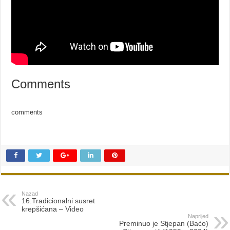
Comments
comments
Nazad
16.Tradicionalni susret
krepšićana – Video
Naprijed
Preminuo je Stjepan (Baćo)