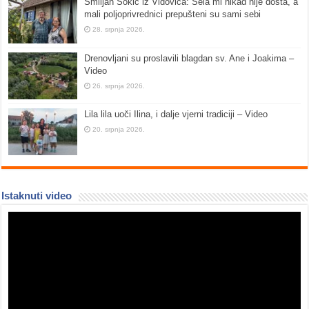
Smiljan Šokić iz Vidovica: Sela mi nikad nije dosta, a
mali poljoprivrednici prepušteni su sami sebi
28. srpnja 2026.
Drenovljani su proslavili blagdan sv. Ane i Joakima –
Video
26. srpnja 2026.
Lila lila uoči Ilina, i dalje vjerni tradiciji – Video
20. srpnja 2026.
Istaknuti video