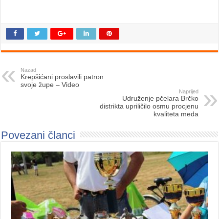
Nazad
Krepšićani proslavili patron
svoje župe – Video
Naprijed
Udruženje pčelara Brčko
distrikta upriličilo osmu procjenu
kvaliteta meda
Povezani članci