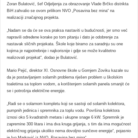
Zoran Bulatović, šef Odjeljenja za obrazovanje Vlade Brčko distrikta
BiH zahvalio se ovom prilikom NVO „Posavina bez mina“ na
realizaciji značajnog projekta.
„Nadam se da će se ova praksa nastaviti u budućnosti, jer smo već
napravili određene korake po tom pitanju i dato je odobrenje za
nastavak sličnih projekata. Škole koje biramo za saradnju su one
kojima je najpotrebnije i najkorisnije i gdje se može kvalitetno
realizovati projekat“, dodao je Bulatović.
Mario Pejić, direktor XI. Osnovne škole u Gornjem Zoviku kazale su
da je postavljanjem solarnih problema riješen problem u školskim
toaletima sa toplom vodom, a korištenjem solarnih panela smanjit će
se i potrošnja električne energije.
„Radi se o solarnom kompletu koji se sastoji od solarnih kolektora,
pumpnih jedinica i spremnika za toplu vodu. Površina kolektora
iznosi oko 5 kvadratnih metara i ukupne snage 6 kW. Spremnik je
zapremine 300 litara i ima dva kruga grijanja, s tim da ima mogućnost
električnog grijanja ukoliko nema dovoljno sunčeve energije“, pojasnio
je Ivo Marković iz NVO „Posavina bez mina“.