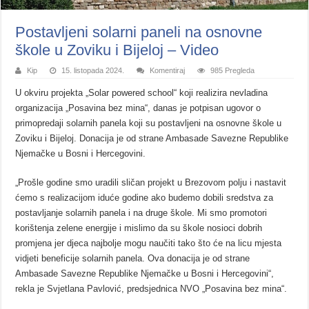
Postavljeni solarni paneli na osnovne
škole u Zoviku i Bijeloj – Video
Kip
15. listopada 2024.
Komentiraj
985 Pregleda
U okviru projekta „Solar powered school“ koji realizira nevladina
organizacija „Posavina bez mina“, danas je potpisan ugovor o
primopredaji solarnih panela koji su postavljeni na osnovne škole u
Zoviku i Bijeloj. Donacija je od strane Ambasade Savezne Republike
Njemačke u Bosni i Hercegovini.
„Prošle godine smo uradili sličan projekt u Brezovom polju i nastavit
ćemo s realizacijom iduće godine ako budemo dobili sredstva za
postavljanje solarnih panela i na druge škole. Mi smo promotori
korištenja zelene energije i mislimo da su škole nosioci dobrih
promjena jer djeca najbolje mogu naučiti tako što će na licu mjesta
vidjeti beneficije solarnih panela. Ova donacija je od strane
Ambasade Savezne Republike Njemačke u Bosni i Hercegovini“,
rekla je Svjetlana Pavlović, predsjednica NVO „Posavina bez mina“.