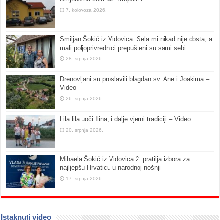
7. kolovoza 2026.
Smiljan Šokić iz Vidovica: Sela mi nikad nije dosta, a
mali poljoprivrednici prepušteni su sami sebi
28. srpnja 2026.
Drenovljani su proslavili blagdan sv. Ane i Joakima –
Video
26. srpnja 2026.
Lila lila uoči Ilina, i dalje vjerni tradiciji – Video
20. srpnja 2026.
Mihaela Šokić iz Vidovica 2. pratilja izbora za
najljepšu Hrvaticu u narodnoj nošnji
17. srpnja 2026.
Istaknuti video