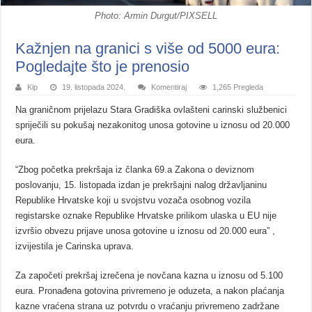
Photo: Armin Durgut/PIXSELL
Kažnjen na granici s više od 5000 eura:
Pogledajte što je prenosio
Kip
19. listopada 2024.
Komentiraj
1,265 Pregleda
Na graničnom prijelazu Stara Gradiška ovlašteni carinski službenici
spriječili su pokušaj nezakonitog unosa gotovine u iznosu od 20.000
eura.
“Zbog početka prekršaja iz članka 69.a Zakona o deviznom
poslovanju, 15. listopada izdan je prekršajni nalog državljaninu
Republike Hrvatske koji u svojstvu vozača osobnog vozila
registarske oznake Republike Hrvatske prilikom ulaska u EU nije
izvršio obvezu prijave unosa gotovine u iznosu od 20.000 eura” ,
izvijestila je Carinska uprava.
Za započeti prekršaj izrečena je novčana kazna u iznosu od 5.100
eura. Pronađena gotovina privremeno je oduzeta, a nakon plaćanja
kazne vraćena strana uz potvrdu o vraćanju privremeno zadržane