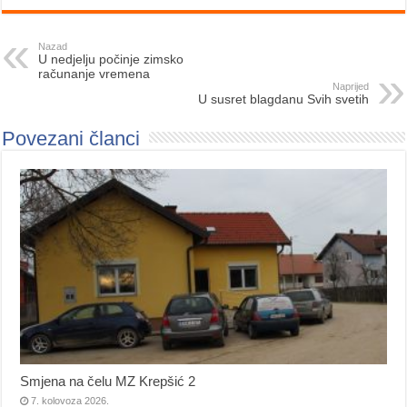
Nazad
U nedjelju počinje zimsko
računanje vremena
Naprijed
U susret blagdanu Svih svetih
Povezani članci
Smjena na čelu MZ Krepšić 2
7. kolovoza 2026.