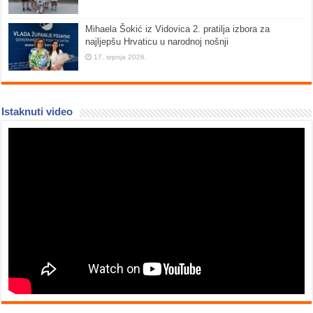
Mihaela Šokić iz Vidovica 2. pratilja izbora za
najljepšu Hrvaticu u narodnoj nošnji
17. srpnja 2026.
Istaknuti video