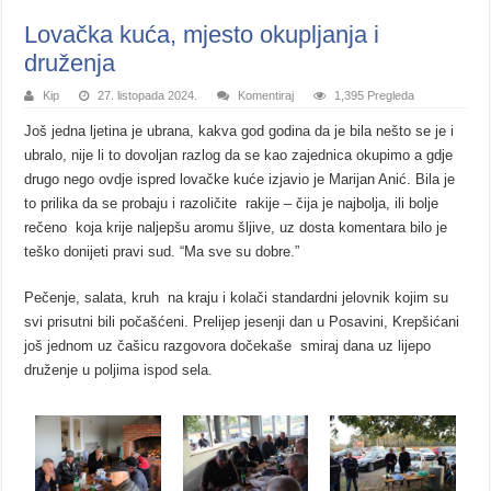
Lovačka kuća, mjesto okupljanja i
druženja
Kip
27. listopada 2024.
Komentiraj
1,395 Pregleda
Još jedna ljetina je ubrana, kakva god godina da je bila nešto se je i
ubralo, nije li to dovoljan razlog da se kao zajednica okupimo a gdje
drugo nego ovdje ispred lovačke kuće izjavio je Marijan Anić. Bila je
to prilika da se probaju i razoličite rakije – čija je najbolja, ili bolje
rečeno koja krije naljepšu aromu šljive, uz dosta komentara bilo je
teško donijeti pravi sud. “Ma sve su dobre.”
Pečenje, salata, kruh na kraju i kolači standardni jelovnik kojim su
svi prisutni bili počašćeni. Prelijep jesenji dan u Posavini, Krepšićani
još jednom uz čašicu razgovora dočekaše smiraj dana uz lijepo
druženje u poljima ispod sela.