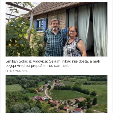
Smiljan Šokić iz Vidovica: Sela mi nikad nije dosta, a mali
poljoprivrednici prepušteni su sami sebi
28. srpnja 2026.