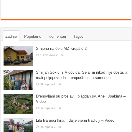
Zadnje
Popularno
Komentari
Tagovi
Smjena na čelu MZ Krepšić 2
7. kolovoza 2026.
Smiljan Šokić iz Vidovica: Sela mi nikad nije dosta, a
mali poljoprivrednici prepušteni su sami sebi
28. srpnja 2026.
Drenovljani su proslavili blagdan sv. Ane i Joakima –
Video
26. srpnja 2026.
Lila lila uoči Ilina, i dalje vjerni tradiciji – Video
20. srpnja 2026.