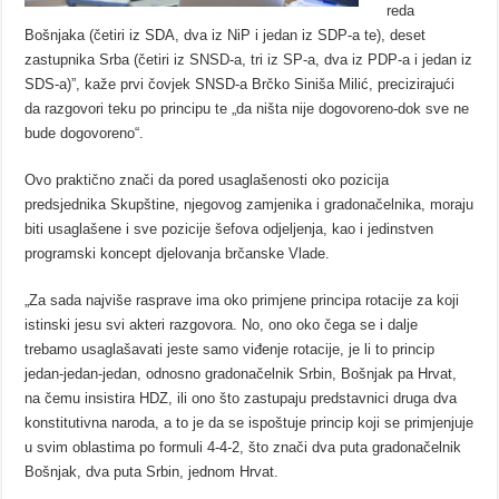
reda
Bošnjaka (četiri iz SDA, dva iz NiP i jedan iz SDP-a te), deset
zastupnika Srba (četiri iz SNSD-a, tri iz SP-a, dva iz PDP-a i jedan iz
SDS-a)”, kaže prvi čovjek SNSD-a Brčko Siniša Milić, precizirajući
da razgovori teku po principu te „da ništa nije dogovoreno-dok sve ne
bude dogovoreno“.
Ovo praktično znači da pored usaglašenosti oko pozicija
predsjednika Skupštine, njegovog zamjenika i gradonačelnika, moraju
biti usaglašene i sve pozicije šefova odjeljenja, kao i jedinstven
programski koncept djelovanja brčanske Vlade.
„Za sada najviše rasprave ima oko primjene principa rotacije za koji
istinski jesu svi akteri razgovora. No, ono oko čega se i dalje
trebamo usaglašavati jeste samo viđenje rotacije, je li to princip
jedan-jedan-jedan, odnosno gradonačelnik Srbin, Bošnjak pa Hrvat,
na čemu insistira HDZ, ili ono što zastupaju predstavnici druga dva
konstitutivna naroda, a to je da se ispoštuje princip koji se primjenjuje
u svim oblastima po formuli 4-4-2, što znači dva puta gradonačelnik
Bošnjak, dva puta Srbin, jednom Hrvat.