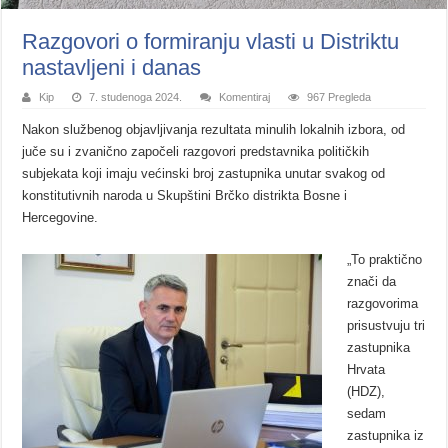
Razgovori o formiranju vlasti u Distriktu
nastavljeni i danas
Kip
7. studenoga 2024.
Komentiraj
967 Pregleda
Nakon službenog objavljivanja rezultata minulih lokalnih izbora, od
juče su i zvanično započeli razgovori predstavnika političkih
subjekata koji imaju većinski broj zastupnika unutar svakog od
konstitutivnih naroda u Skupštini Brčko distrikta Bosne i
Hercegovine.
„To praktično
znači da
razgovorima
prisustvuju tri
zastupnika
Hrvata
(HDZ),
sedam
zastupnika iz