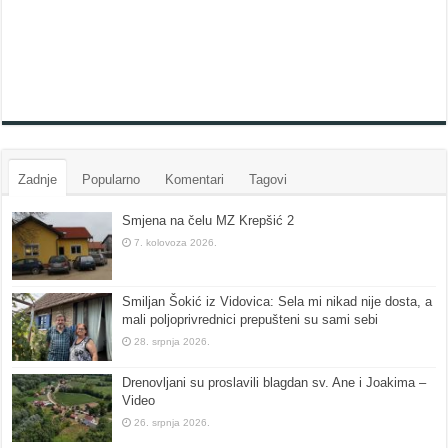
Zadnje
Popularno
Komentari
Tagovi
Smjena na čelu MZ Krepšić 2
7. kolovoza 2026.
Smiljan Šokić iz Vidovica: Sela mi nikad nije dosta, a
mali poljoprivrednici prepušteni su sami sebi
28. srpnja 2026.
Drenovljani su proslavili blagdan sv. Ane i Joakima –
Video
26. srpnja 2026.