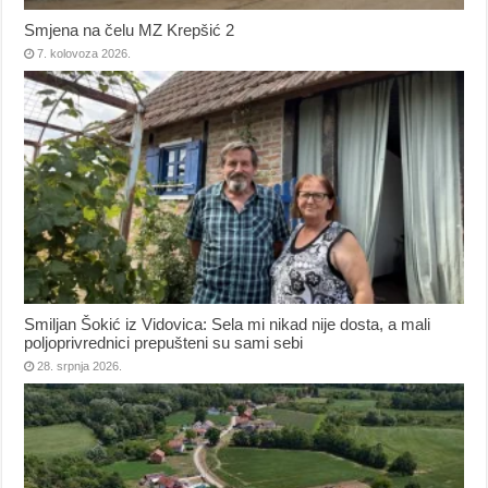
Smjena na čelu MZ Krepšić 2
7. kolovoza 2026.
Smiljan Šokić iz Vidovica: Sela mi nikad nije dosta, a mali
poljoprivrednici prepušteni su sami sebi
28. srpnja 2026.