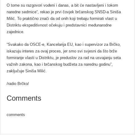
O tome su razgovori vođeni i danas, a bit će nastavljeni i tokom
naredne sedmice“, rekao je prvi čovjek brčanskog SNSD-a Siniša
Milić. To praktično znači da od onih koji trebaju formirati vlast u
Distriktu ekspeditivnost očekuju i predstavnici međunarodne
zajednice.
“Svakako da OSCE-e, Kancelarija EU, kao i supervizor za Brčko,
iskazuju interes za ovaj proces, jer smo svi svjesni da što brže
formiranje vlasti u Distriktu, je preduslov za rad na usvajanju seta
važnih zakona, kao i brčanskog budžeta za narednu godinu”,
zaključuje Siniša Milić.
/radio Brčko/
Comments
comments