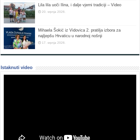
Lila lila uoči Ilina, i dalje vjerni tradiciji – Video
20. srpnja 2026.
Mihaela Šokić iz Vidovica 2. pratilja izbora za
najljepšu Hrvaticu u narodnoj nošnji
17. srpnja 2026.
Istaknuti video