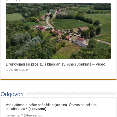
Drenovljani su proslavili blagdan sv. Ane i Joakima – Video
26. srpnja 2026.
Odgovori
Vaša adresa e-pošte neće biti objavljena.
Obavezna polja su
označena sa
* (obavezno)
Komentar
* (obavezno)