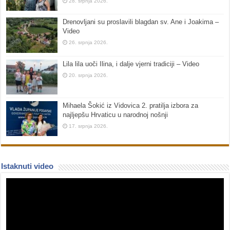
28. srpnja 2026.
Drenovljani su proslavili blagdan sv. Ane i Joakima –
Video
26. srpnja 2026.
Lila lila uoči Ilina, i dalje vjerni tradiciji – Video
20. srpnja 2026.
Mihaela Šokić iz Vidovica 2. pratilja izbora za
najljepšu Hrvaticu u narodnoj nošnji
17. srpnja 2026.
Istaknuti video