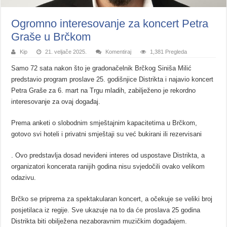
Ogromno interesovanje za koncert Petra
Graše u Brčkom
Kip
21. veljače 2025.
Komentiraj
1,381 Pregleda
Samo 72 sata nakon što je gradonačelnik Brčkog Siniša Milić
predstavio program proslave 25. godišnjice Distrikta i najavio koncert
Petra Graše za 6. mart na Trgu mladih, zabilježeno je rekordno
interesovanje za ovaj događaj.
Prema anketi o slobodnim smještajnim kapacitetima u Brčkom,
gotovo svi hoteli i privatni smještaji su već bukirani ili rezervisani
. Ovo predstavlja dosad neviđeni interes od uspostave Distrikta, a
organizatori koncerata ranijih godina nisu svjedočili ovako velikom
odazivu.
Brčko se priprema za spektakularan koncert, a očekuje se veliki broj
posjetilaca iz regije. Sve ukazuje na to da će proslava 25 godina
Distrikta biti obilježena nezaboravnim muzičkim događajem.