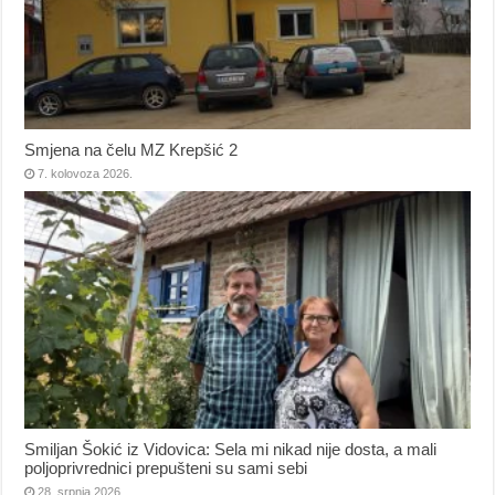
Smjena na čelu MZ Krepšić 2
7. kolovoza 2026.
Smiljan Šokić iz Vidovica: Sela mi nikad nije dosta, a mali
poljoprivrednici prepušteni su sami sebi
28. srpnja 2026.