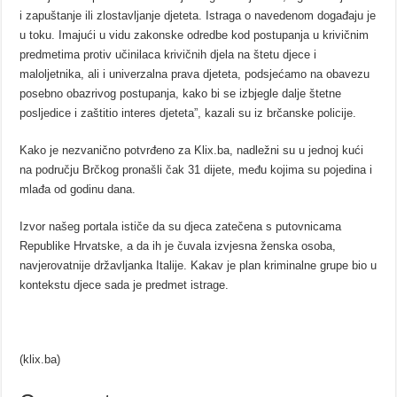
i zapuštanje ili zlostavljanje djeteta. Istraga o navedenom događaju je
u toku. Imajući u vidu zakonske odredbe kod postupanja u krivičnim
predmetima protiv učinilaca krivičnih djela na štetu djece i
maloljetnika, ali i univerzalna prava djeteta, podsjećamo na obavezu
posebno obazrivog postupanja, kako bi se izbjegle dalje štetne
posljedice i zaštitio interes djeteta”, kazali su iz brčanske policije.
Kako je nezvanično potvrđeno za Klix.ba, nadležni su u jednoj kući
na području Brčkog pronašli čak 31 dijete, među kojima su pojedina i
mlađa od godinu dana.
Izvor našeg portala ističe da su djeca zatečena s putovnicama
Republike Hrvatske, a da ih je čuvala izvjesna ženska osoba,
navjerovatnije državljanka Italije. Kakav je plan kriminalne grupe bio u
kontekstu djece sada je predmet istrage.
(klix.ba)