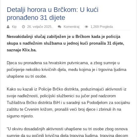
Detalji horora u Brčkom: U kući
pronađeno 31 dijete
Kip
26. veljače 2025.
Komentiraj
1,269 Pregleda
Nesvakidašnji slučaj zabilježen je u Brčkom kada je policija
skupa s nadležnim službama u jednoj kući pronašla 31 dijete,
saznaje Klix.ba.
Djeca su pronađena sa hrvatskim putvnicama, a zbog sumnje u
počinjenje nekoliko krivičnih djela, među kojima je i trgovina ljudima
uhapšene su tri osobe.
Kako su kazali iz Policije Brčko distrikta, poduzimajući aktivnosti iz
svoje nadležnosti, policijski službenici su jučer pod nadzorom
Tužilaštva Brčko distrikta BiH i u saradnji sa Pododjelom za socijalnu
zaštitu te Crvenim križom, pronašli veći broj djece i zbrinuli ih na
sigurno mjesto.
“U okviru dosadašnjih aktivnosti uhapšene su tri osobe zbog osnova
sumnje da su počinili krivična djela trgovina ljudima, trgovina djecom