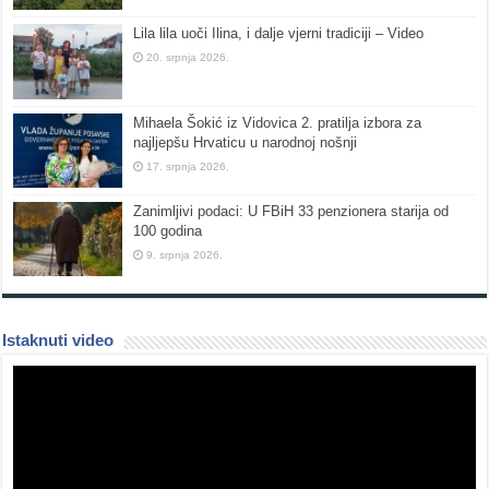
Lila lila uoči Ilina, i dalje vjerni tradiciji – Video
20. srpnja 2026.
Mihaela Šokić iz Vidovica 2. pratilja izbora za
najljepšu Hrvaticu u narodnoj nošnji
17. srpnja 2026.
Zanimljivi podaci: U FBiH 33 penzionera starija od
100 godina
9. srpnja 2026.
Istaknuti video