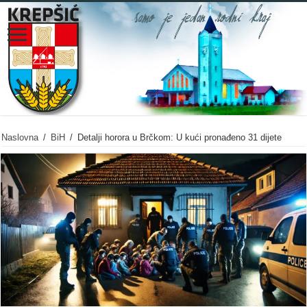
Naslovna
/
BiH
/
Detalji horora u Brčkom: U kući pronađeno 31 dijete