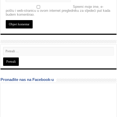
Spremi moje ime, e-
poštu i web-stranicu u ovom internet pregledniku za sljedeći put kada
budem komentirao.
Pronađite nas na Facebook-u