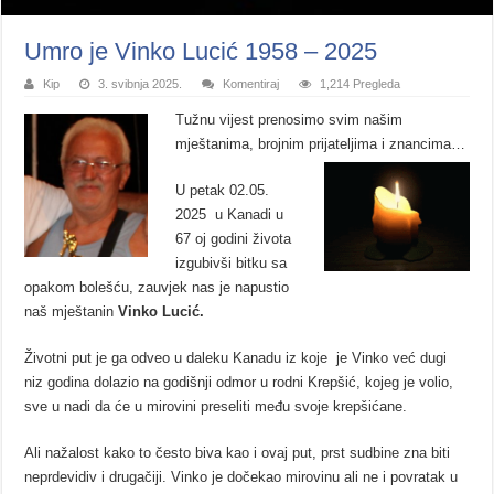
Umro je Vinko Lucić 1958 – 2025
Kip
3. svibnja 2025.
Komentiraj
1,214 Pregleda
Tužnu vijest prenosimo svim našim
mještanima, brojnim prijateljima i znancima…
U petak 02.05.
2025 u Kanadi u
67 oj godini života
izgubivši bitku sa
opakom bolešću, zauvjek nas je napustio
naš mještanin
Vinko Lucić.
Životni put je ga odveo u daleku Kanadu iz koje je Vinko već dugi
niz godina dolazio na godišnji odmor u rodni Krepšić, kojeg je volio,
sve u nadi da će u mirovini preseliti među svoje krepšićane.
Ali nažalost kako to često biva kao i ovaj put, prst sudbine zna biti
neprdevidiv i drugačiji. Vinko je dočekao mirovinu ali ne i povratak u