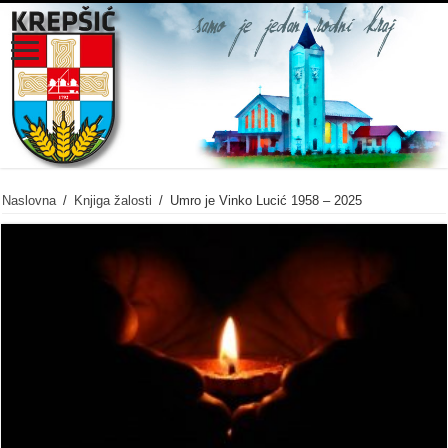
Naslovna
/
Knjiga žalosti
/
Umro je Vinko Lucić 1958 – 2025