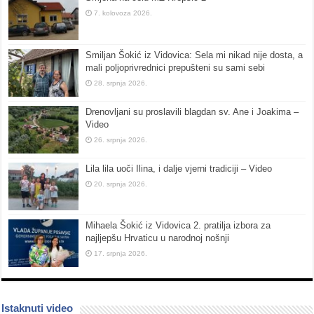
7. kolovoza 2026.
Smiljan Šokić iz Vidovica: Sela mi nikad nije dosta, a
mali poljoprivrednici prepušteni su sami sebi
28. srpnja 2026.
Drenovljani su proslavili blagdan sv. Ane i Joakima –
Video
26. srpnja 2026.
Lila lila uoči Ilina, i dalje vjerni tradiciji – Video
20. srpnja 2026.
Mihaela Šokić iz Vidovica 2. pratilja izbora za
najljepšu Hrvaticu u narodnoj nošnji
17. srpnja 2026.
Istaknuti video