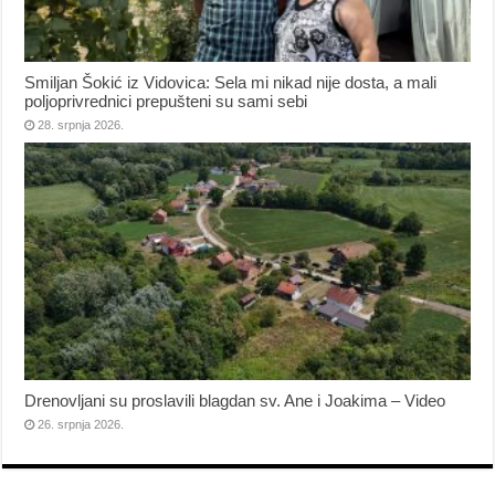
Smiljan Šokić iz Vidovica: Sela mi nikad nije dosta, a mali
poljoprivrednici prepušteni su sami sebi
28. srpnja 2026.
Drenovljani su proslavili blagdan sv. Ane i Joakima – Video
26. srpnja 2026.