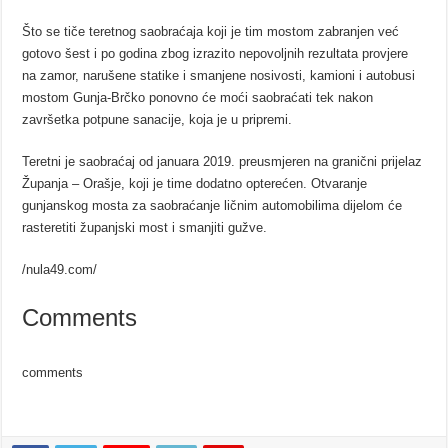
Što se tiče teretnog saobraćaja koji je tim mostom zabranjen već
gotovo šest i po godina zbog izrazito nepovoljnih rezultata provjere
na zamor, narušene statike i smanjene nosivosti, kamioni i autobusi
mostom Gunja-Brčko ponovno će moći saobraćati tek nakon
završetka potpune sanacije, koja je u pripremi.
Teretni je saobraćaj od januara 2019. preusmjeren na granični prijelaz
Županja – Orašje, koji je time dodatno opterećen. Otvaranje
gunjanskog mosta za saobraćanje ličnim automobilima dijelom će
rasteretiti županjski most i smanjiti gužve.
/nula49.com/
Comments
comments