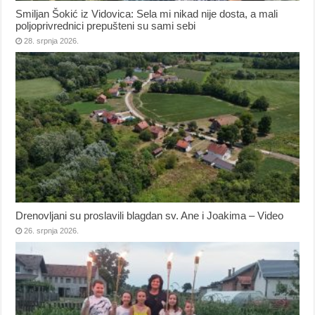
Smiljan Šokić iz Vidovica: Sela mi nikad nije dosta, a mali
poljoprivrednici prepušteni su sami sebi
28. srpnja 2026.
Drenovljani su proslavili blagdan sv. Ane i Joakima – Video
26. srpnja 2026.