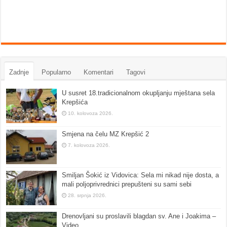
Zadnje
Popularno
Komentari
Tagovi
U susret 18.tradicionalnom okupljanju mještana sela
Krepšića
10. kolovoza 2026.
Smjena na čelu MZ Krepšić 2
7. kolovoza 2026.
Smiljan Šokić iz Vidovica: Sela mi nikad nije dosta, a
mali poljoprivrednici prepušteni su sami sebi
28. srpnja 2026.
Drenovljani su proslavili blagdan sv. Ane i Joakima –
Video