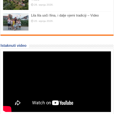
26. srpnja 2026.
Lila lila uoči Ilina, i dalje vjerni tradiciji – Video
20. srpnja 2026.
Istaknuti video