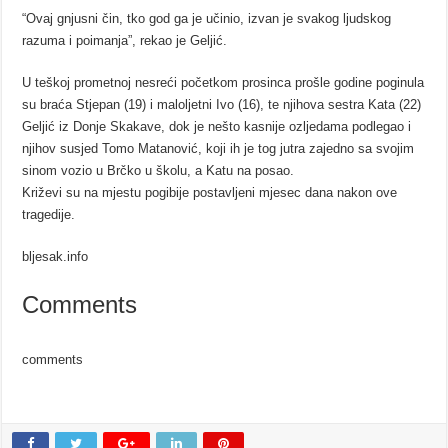
“Ovaj gnjusni čin, tko god ga je učinio, izvan je svakog ljudskog
razuma i poimanja”, rekao je Geljić.
U teškoj prometnoj nesreći početkom prosinca prošle godine poginula
su braća Stjepan (19) i maloljetni Ivo (16), te njihova sestra Kata (22)
Geljić iz Donje Skakave, dok je nešto kasnije ozljedama podlegao i
njihov susjed Tomo Matanović, koji ih je tog jutra zajedno sa svojim
sinom vozio u Brčko u školu, a Katu na posao.
Križevi su na mjestu pogibije postavljeni mjesec dana nakon ove
tragedije.
bljesak.info
Comments
comments