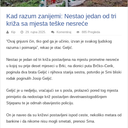
Kad razum zanijemi: Nestao jedan od tri
križa sa mjesta teške nesreće
Kip
29. rujna 2025.
Komentiraj
885 Pregleda
“Ovaj gnjusni čin, tko god ga je učinio, izvan je svakog ljudskog
razuma i poimanja”, rekao je otac Geljić.
Nestao je jedan od tri križa postavljena na mjestu prometne nesreće
u kojoj su prije deset mjeseci u Brki, na dionici puta Brčko–Cerik,
poginula dva brata Geljić i njihova starija sestra, potvrdio je Srni bliski
rođak poginulih Josip Geljić.
Geljić je u nedjelju, vraćajući se s posla, prolazeći pored tog mjesta
primijetio da nedostaje križ postavljen devetnaestogodišnjem
Stjepanu te je odmah obavijestio policiju.
On je naveo da su križevi postavljeni ispod ceste, nekoliko metara od
bankine i da nikome nisu mogli smetati, prenosi Srna.