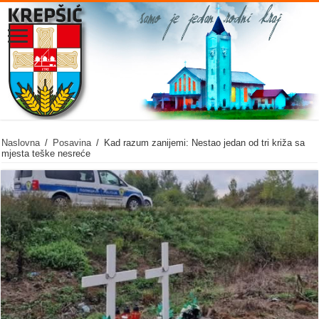
Naslovna
/
Posavina
/
Kad razum zanijemi: Nestao jedan od tri križa sa
mjesta teške nesreće