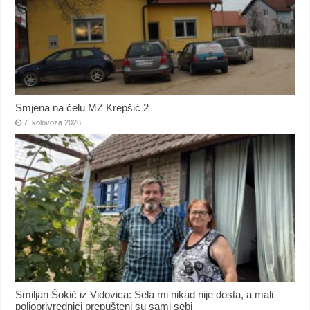
Smjena na čelu MZ Krepšić 2
7. kolovoza 2026.
Smiljan Šokić iz Vidovica: Sela mi nikad nije dosta, a mali
poljoprivrednici prepušteni su sami sebi