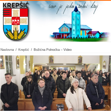
Naslovna
/
Krepšić
/
Božićna Polnoćka – Video