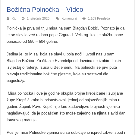
Božićna Polnoćka – Video
Kip
1. siječnja 2026.
Komentiraj
1,169 Pregleda
Polnićka je prva od triju misa na sam Blagdan Božić. Poznato je da
je se slavila već u doba pape Grgura I. Velikog koji je službu pape
obnašao od 590 – 604 gofine.
Jedina je to Misa koja se slavi u pola
noći
i uvodi nas u sam
Blagdan Božića. Za čitanje
Evanđelja
od davnina se izabire
Lukin
izvještaj o
rođenju Isusa
u
Betlehemu
. Na polnoćki se prvi puta
pjevaju tradicionalne
božićne pjesme
, koje su sastavni dio
bogoslužja.
Misa polnoćka i ove je godine okupila brojne krepšićane i župljane
župe Krepšić kako bi prisustvovali jednoj od najsvečanijih misa u
godini. Župnik Pavo Kopić nije krio zadovoljsvo brojnosti vjernika
naglašavajući da je počašćen što može zajedno sa njima slaviti dan
Isusovog rođenja.
Poslije mise Polnoćke vjernici su se uobičajeno ispred crkve ispod i