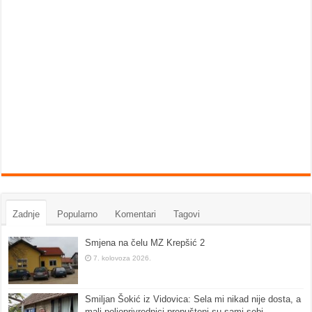
Zadnje
Popularno
Komentari
Tagovi
Smjena na čelu MZ Krepšić 2
7. kolovoza 2026.
Smiljan Šokić iz Vidovica: Sela mi nikad nije dosta, a
mali poljoprivrednici prepušteni su sami sebi