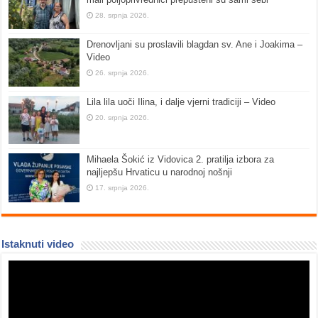
28. srpnja 2026.
Drenovljani su proslavili blagdan sv. Ane i Joakima –
Video
26. srpnja 2026.
Lila lila uoči Ilina, i dalje vjerni tradiciji – Video
20. srpnja 2026.
Mihaela Šokić iz Vidovica 2. pratilja izbora za
najljepšu Hrvaticu u narodnoj nošnji
17. srpnja 2026.
Istaknuti video