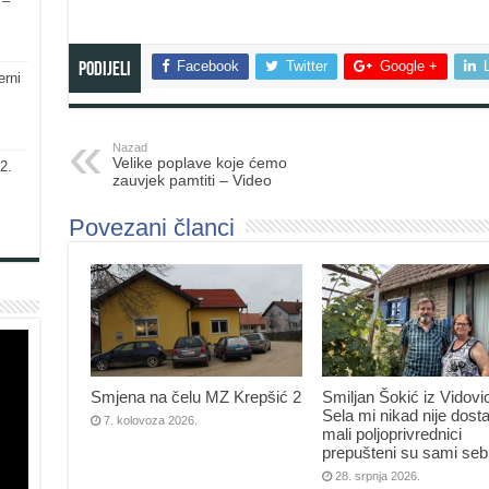
 –
Facebook
Twitter
Google +
Podijeli
erni
Nazad
Velike poplave koje ćemo
2.
zauvjek pamtiti – Video
Povezani članci
Smjena na čelu MZ Krepšić 2
Smiljan Šokić iz Vidovi
Sela mi nikad nije dosta
7. kolovoza 2026.
mali poljoprivrednici
prepušteni su sami seb
28. srpnja 2026.