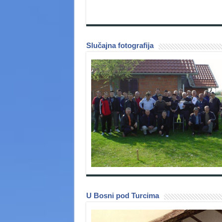
Slučajna fotografija
U Bosni pod Turcima