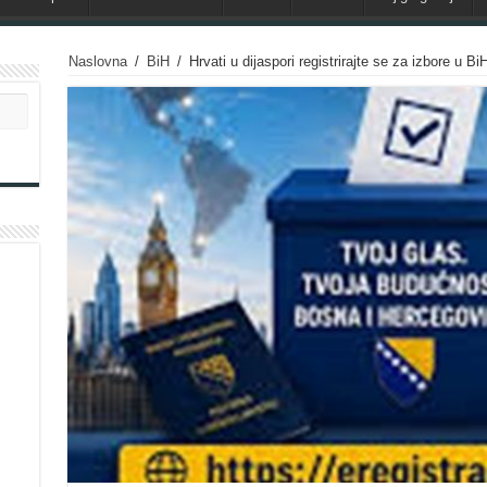
Naslovna
/
BiH
/
Hrvati u dijaspori registrirajte se za izbore u B