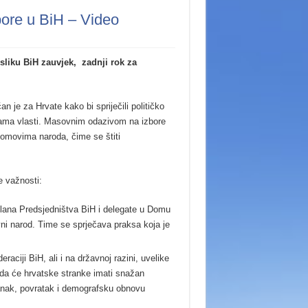
zbore u BiH – Video
sliku BiH zauvjek, zadnji rok za
n je za Hrvate kako bi spriječili političko
inama vlasti. Masovnim odazivom na izbore
 domovima naroda, čime se štiti
e važnosti:
 člana Predsjedništva BiH i delegate u Domu
tivni narod. Time se sprječava praksa koja je
aciji BiH, ali i na državnoj razini, uvelike
 da će hrvatske stranke imati snažan
anak, povratak i demografsku obnovu