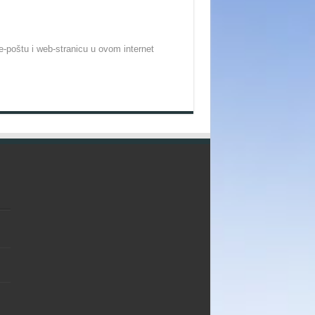
-poštu i web-stranicu u ovom internet