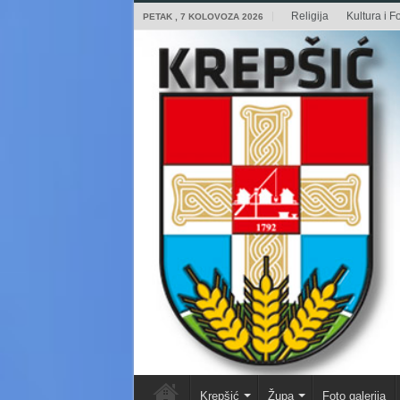
Religija
Kultura i Fo
PETAK , 7 KOLOVOZA 2026
Krepšić
Župa
Foto galerija