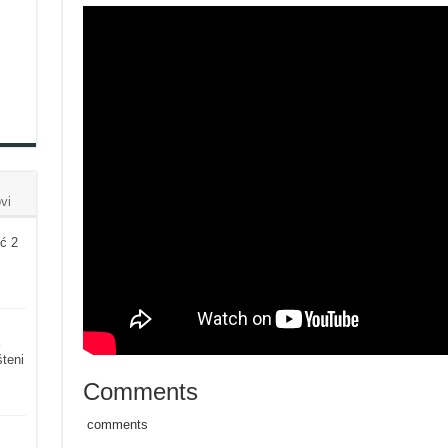
vi
ć 2
šteni
Comments
comments