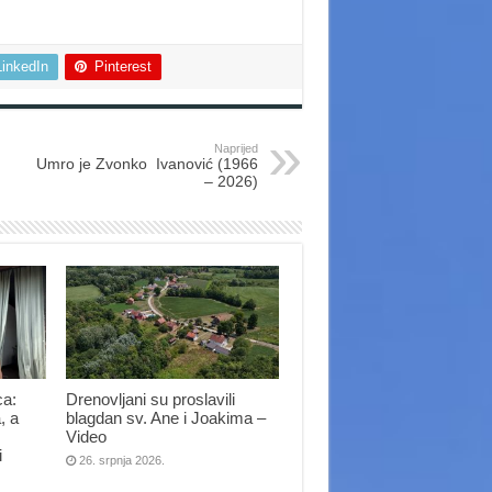
LinkedIn
Pinterest
Naprijed
Umro je Zvonko Ivanović (1966
– 2026)
ca:
Drenovljani su proslavili
, a
blagdan sv. Ane i Joakima –
Video
i
26. srpnja 2026.