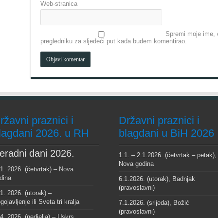
Web-stranica
Spremi moje ime, e
pregledniku za sljedeći put kada budem komentirao.
ržavni praznici i
Državni praznici i
lagdani 2026. u RH
blagdani u BiH 2026
eradni dani 2026.
1.1. – 2.1.2026. (četvrtak – petak),
Nova godina
 1. 2026. (četvrtak) –
Nova
dina
6.1.2026. (utorak), Badnjak
(pravoslavni)
 1. 2026. (utorak) –
gojavljenje ili Sveta tri kralja
7.1.2026. (srijeda), Božić
(pravoslavni)
 4. 2026. (nedjelja) – Uskrs