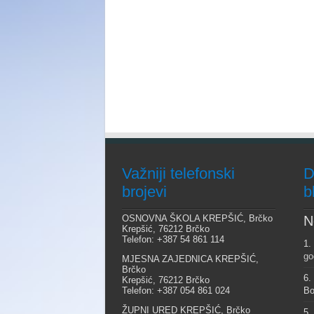
Važniji telefonski
D
brojevi
b
OSNOVNA ŠKOLA KREPŠIĆ, Brčko
N
Krepšić, 76212 Brčko
Telefon: +387 54 861 114
1.
go
MJESNA ZAJEDNICA KREPŠIĆ,
Brčko
6.
Krepšić, 76212 Brčko
Telefon: +387 054 861 024
Bo
ŽUPNI URED KREPŠIĆ, Brčko
5.