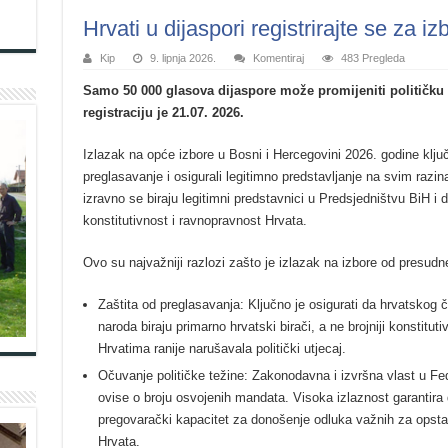
Hrvati u dijaspori registrirajte se za i
Kip
9. lipnja 2026.
Komentiraj
483 Pregleda
Samo 50 000 glasova dijaspore može promijeniti političku 
registraciju je 21.07. 2026.
Izlazak na opće izbore u Bosni i Hercegovini 2026. godine ključa
preglasavanje i osigurali legitimno predstavljanje na svim raz
izravno se biraju legitimni predstavnici u Predsjedništvu BiH i
konstitutivnost i ravnopravnost Hrvata.
Ovo su najvažniji razlozi zašto je izlazak na izbore od presudn
Zaštita od preglasavanja: Ključno je osigurati da hrvatskog
naroda biraju primarno hrvatski birači, a ne brojniji konstitu
Hrvatima ranije narušavala politički utjecaj.
Očuvanje političke težine: Zakonodavna i izvršna vlast u Feder
ovise o broju osvojenih mandata. Visoka izlaznost garantira
pregovarački kapacitet za donošenje odluka važnih za opst
Hrvata.