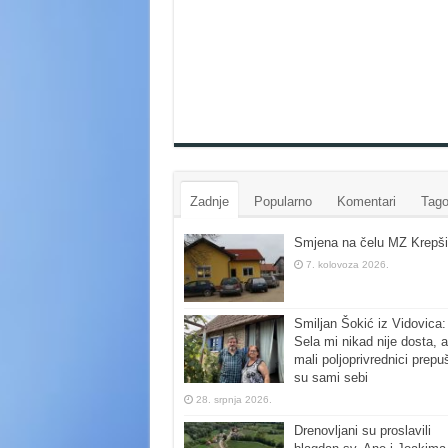
Zadnje
Popularno
Komentari
Tago
Smjena na čelu MZ Krepši
7. kolovoza 2026.
Smiljan Šokić iz Vidovica:
Sela mi nikad nije dosta, a
mali poljoprivrednici prepu
su sami sebi
28. srpnja 2026.
Drenovljani su proslavili