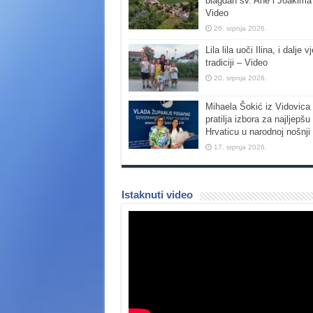
blagdan sv. Ane i Joakima
Video
26. srpnja 2026.
Lila lila uoči Ilina, i dalje vj
tradiciji – Video
20. srpnja 2026.
Mihaela Šokić iz Vidovica 
pratilja izbora za najljepšu
Hrvaticu u narodnoj nošnji
17. srpnja 2026.
Istaknuti video