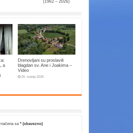
(1962 – 2026)
ca:
Drenovljani su proslavili
, a
blagdan sv. Ane i Joakima –
Video
i
26. srpnja 2026.
označena sa
* (obavezno)