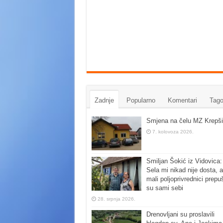
Zadnje
Popularno
Komentari
Tago
Smjena na čelu MZ Krepši
7. kolovoza 2026.
Smiljan Šokić iz Vidovica:
Sela mi nikad nije dosta, a
mali poljoprivrednici prepu
su sami sebi
28. srpnja 2026.
Drenovljani su proslavili