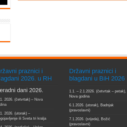
ržavni praznici i
Državni praznici i
lagdani 2026. u RH
blagdani u BiH 2026
eradni dani 2026.
1.1. – 2.1.2026. (četvrtak – petak),
Nova godina
 1. 2026. (četvrtak) –
Nova
dina
6.1.2026. (utorak), Badnjak
(pravoslavni)
 1. 2026. (utorak) –
gojavljenje ili Sveta tri kralja
7.1.2026. (srijeda), Božić
(pravoslavni)