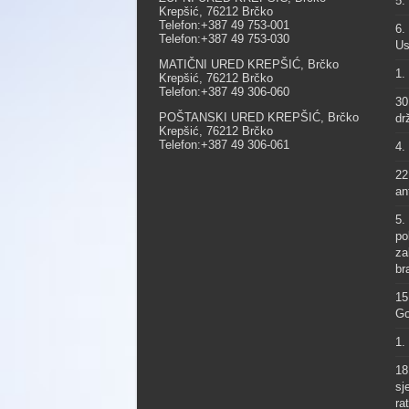
5.
Krepšić, 76212 Brčko
Telefon:+387 49 753-001
6.
Telefon:+387 49 753-030
Us
MATIČNI URED KREPŠIĆ, Brčko
1.
Krepšić, 76212 Brčko
Telefon:+387 49 306-060
30
POŠTANSKI URED KREPŠIĆ, Brčko
dr
Krepšić, 76212 Brčko
Telefon:+387 49 306-061
4.
22
an
5.
po
za
br
15
Go
1.
18
sj
ra