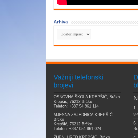
Arhiva
Arhiva
Važniji telefonski
D
brojevi
b
OSNOVNA ŠKOLA KREPŠIĆ, Brčko
N
Krepšić, 76212 Brčko
Telefon: +387 54 861 114
1.
go
MJESNA ZAJEDNICA KREPŠIĆ,
Brčko
6.
Krepšić, 76212 Brčko
Telefon: +387 054 861 024
Bo
ŽUPNI URED KREPŠIĆ, Brčko