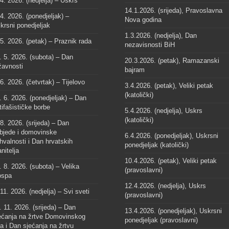
 4. 2026. (nedjelja) – Uskrs
14.1.2026. (srijeda), Pravoslavna
 4. 2026. (ponedjeljak) –
Nova godina
krsni ponedjeljak
1.3.2026. (nedjelja), Dan
 5. 2026. (petak) – Praznik rada
nezavisnosti BiH
. 5. 2026. (subota) – Dan
20.3.2026. (petak), Ramazanski
žavnosti
bajram
 6. 2026. (četvrtak) – Tijelovo
3.4.2026. (petak), Veliki petak
(katolički)
. 6. 2026. (ponedjeljak) – Dan
tifašističke borbe
5.4.2026. (nedjelja), Uskrs
(katolički)
 8. 2026. (srijeda) – Dan
bjede i domovinske
6.4.2026. (ponedjeljak), Uskrsni
hvalnosti i Dan hrvatskih
ponedjeljak (katolički)
anitelja
10.4.2026. (petak), Veliki petak
. 8. 2026. (subota) – Velika
(pravoslavni)
spa
12.4.2026. (nedjelja), Uskrs
 11. 2026. (nedjelja) – Svi sveti
(pravoslavni)
. 11. 2026. (srijeda) – Dan
13.4.2026. (ponedjeljak), Uskrsni
ećanja na žrtve Domovinskog
ponedjeljak (pravoslavni)
ta i Dan sjećanja na žrtvu