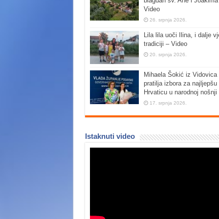
blagdan sv. Ane i Joakima
Video
26. srpnja 2026.
Lila lila uoči Ilina, i dalje vj
tradiciji – Video
20. srpnja 2026.
Mihaela Šokić iz Vidovica 
pratilja izbora za najljepšu
Hrvaticu u narodnoj nošnji
17. srpnja 2026.
Istaknuti video