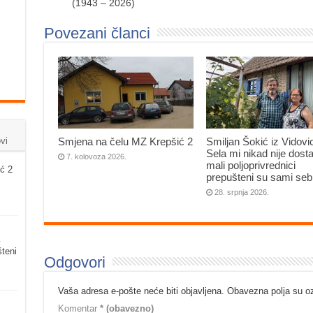
(1943 – 2026)
Povezani članci
vi
Smjena na čelu MZ Krepšić 2
Smiljan Šokić iz Vidovi
Sela mi nikad nije dosta
7. kolovoza 2026.
mali poljoprivrednici
ć 2
prepušteni su sami seb
28. srpnja 2026.
šteni
Odgovori
Vaša adresa e-pošte neće biti objavljena.
Obavezna polja su 
Komentar
* (obavezno)