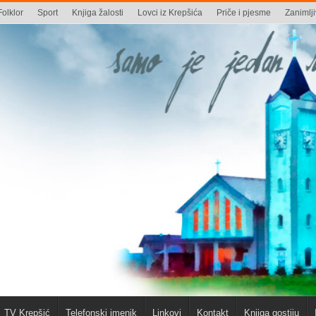
Folklor
Sport
Knjiga žalosti
Lovci iz Krepšića
Priče i pjesme
Zanimlji
TV Krepšić
Telefonski imenik
Linkovi
Kontakt
Knjiga gostiju