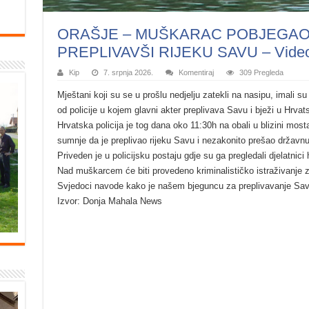
ORAŠJE – MUŠKARAC POBJEGAO B
PREPLIVAVŠI RIJEKU SAVU – Vide
Kip
7. srpnja 2026.
Komentiraj
309 Pregleda
Mještani koji su se u prošlu nedjelju zatekli na nasipu, imali su 
od policije u kojem glavni akter preplivava Savu i bježi u Hrvat
Hrvatska policija je tog dana oko 11:30h na obali u blizini mos
sumnje da je preplivao rijeku Savu i nezakonito prešao državnu
Priveden je u policijsku postaju gdje su ga pregledali djelatni
Nad muškarcem će biti provedeno kriminalističko istraživanje z
Svjedoci navode kako je našem bjeguncu za preplivavanje Save
Izvor: Donja Mahala News