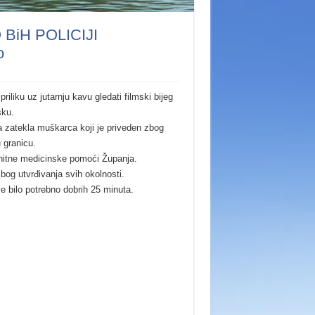
iH POLICIJI
o
priliku uz jutarnju kavu gledati filmski bijeg
sku.
ta zatekla muškarca koji je priveden zbog
 granicu.
ci hitne medicinske pomoći Županja.
bog utvrđivanja svih okolnosti.
 bilo potrebno dobrih 25 minuta.