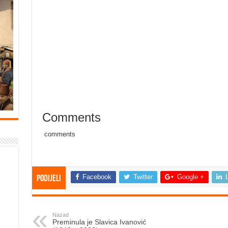
Comments
comments
Facebook
Twitter
Google +
Podijeli
Nazad
Preminula je Slavica Ivanović