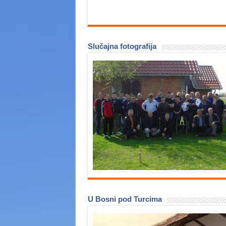
Slučajna fotografija
U Bosni pod Turcima