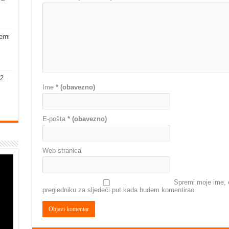
 –
erni
2.
Ime
* (obavezno)
E-pošta
* (obavezno)
Web-stranica
Spremi moje ime, e
pregledniku za sljedeći put kada budem komentirao.