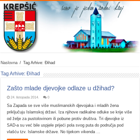
Naslovna
/
Tag Arhive: Đihad
Tag Arhive:
Đihad
Zašto mlade djevojke odlaze u džihad?
24. listopada 2014.
0
Sa Zapada se sve više muslimanskih djevojaka i mladih žena
priključuju Islamskoj državi. Iza njihove radikalne odluke se krije više
od želje za pustolovinom ili pobune protiv društva. Tri djevojke iz
SAD-a su već bile uspjele prijeći pola svog puta do područja pod
vlašću tzv. Islamske države. No tijekom vikenda …