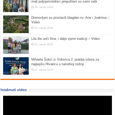
mali poljoprivrednici prepušteni su sami sebi
28. srpnja 2026.
Drenovljani su proslavili blagdan sv. Ane i Joakima –
Video
26. srpnja 2026.
Lila lila uoči Ilina, i dalje vjerni tradiciji – Video
20. srpnja 2026.
Mihaela Šokić iz Vidovica 2. pratilja izbora za
najljepšu Hrvaticu u narodnoj nošnji
17. srpnja 2026.
Istaknuti video