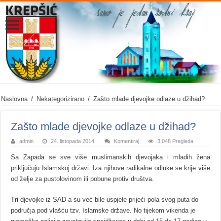
Naslovna
/
Nekategorizirano
/
Zašto mlade djevojke odlaze u džihad?
Zašto mlade djevojke odlaze u džihad?
admin
24. listopada 2014.
Komentiraj
3,048 Pregleda
Sa Zapada se sve više muslimanskih djevojaka i mladih žena
priključuju Islamskoj državi. Iza njihove radikalne odluke se krije više
od želje za pustolovinom ili pobune protiv društva.
Tri djevojke iz SAD-a su već bile uspjele prijeći pola svog puta do
područja pod vlašću tzv. Islamske države. No tijekom vikenda je