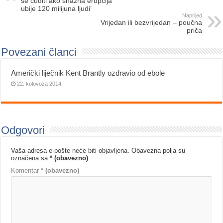
se čuditi ako snažna erupcija
ubije 120 milijuna ljudi’
Naprijed
Vrijedan ili bezvrijedan – poučna
priča
Povezani članci
Američki liječnik Kent Brantly ozdravio od ebole
22. kolovoza 2014.
Odgovori
Vaša adresa e-pošte neće biti objavljena.
Obavezna polja su
označena sa
* (obavezno)
Komentar
* (obavezno)