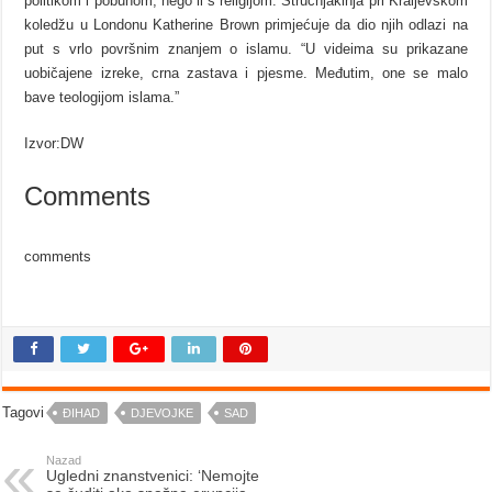
politikom i pobunom, nego li s religijom. Stručnjakinja pri Kraljevskom
koledžu u Londonu Katherine Brown primjećuje da dio njih odlazi na
put s vrlo površnim znanjem o islamu. “U videima su prikazane
uobičajene izreke, crna zastava i pjesme. Međutim, one se malo
bave teologijom islama.”
Izvor:DW
Comments
comments
Tagovi
ĐIHAD
DJEVOJKE
SAD
Nazad
Ugledni znanstvenici: ‘Nemojte