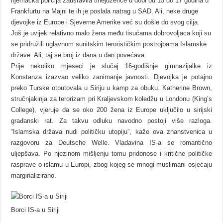
njemačka policija zaustavila tinejdžerice u dobi od 15 do 17 godina u
Frankfurtu na Majni te ih je poslala natrag u SAD. Ali, neke druge
djevojke iz Europe i Sjeverne Amerike već su došle do svog cilja.
Još je uvijek relativno malo žena među tisućama dobrovoljaca koji su
se pridružili uglavnom sunitskim terorističkim postrojbama Islamske
države. Ali, taj se broj iz dana u dan povećava.
Prije nekoliko mjeseci je slučaj 16-godišnje gimnazijalke iz
Konstanza izazvao veliko zanimanje javnosti. Djevojka je potajno
preko Turske otputovala u Siriju u kamp za obuku. Katherine Brown,
stručnjakinja za terorizam pri Kraljevskom koledžu u Londonu (King’s
College), vjeruje da se oko 200 žena iz Europe uključilo u sirijski
građanski rat. Za takvu odluku navodno postoji više razloga.
“Islamska država nudi političku utopiju”, kaže ova znanstvenica u
razgovoru za Deutsche Welle. Vladavina IS-a se romantično
uljepšava. Po njezinom mišljenju tomu pridonose i kritične političke
rasprave o islamu u Europi, zbog kojeg se mnogi muslimani osjećaju
marginalizirano.
Borci IS-a u Siriji