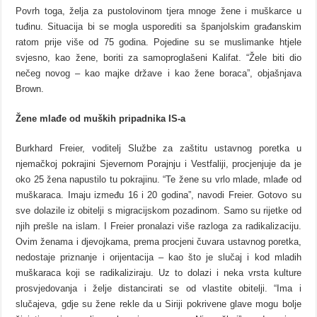
Povrh toga, želja za pustolovinom tjera mnoge žene i muškarce u
tuđinu. Situacija bi se mogla usporediti sa španjolskim građanskim
ratom prije više od 75 godina. Pojedine su se muslimanke htjele
svjesno, kao žene, boriti za samoproglašeni Kalifat. “Žele biti dio
nečeg novog – kao majke države i kao žene boraca”, objašnjava
Brown.
Žene
mlađe od muških pripadnika IS-a
Burkhard Freier, voditelj Službe za zaštitu ustavnog poretka u
njemačkoj pokrajini Sjevernom Porajnju i Vestfaliji, procjenjuje da je
oko 25 žena napustilo tu pokrajinu. “Te žene su vrlo mlade, mlađe od
muškaraca. Imaju između 16 i 20 godina”, navodi Freier. Gotovo su
sve dolazile iz obitelji s migracijskom pozadinom. Samo su rijetke od
njih prešle na islam. I Freier pronalazi više razloga za radikalizaciju.
Ovim ženama i djevojkama, prema procjeni čuvara ustavnog poretka,
nedostaje priznanje i orijentacija – kao što je slučaj i kod mladih
muškaraca koji se radikaliziraju. Uz to dolazi i neka vrsta kulture
prosvjedovanja i želje distancirati se od vlastite obitelji. “Ima i
slučajeva, gdje su žene rekle da u Siriji pokrivene glave mogu bolje