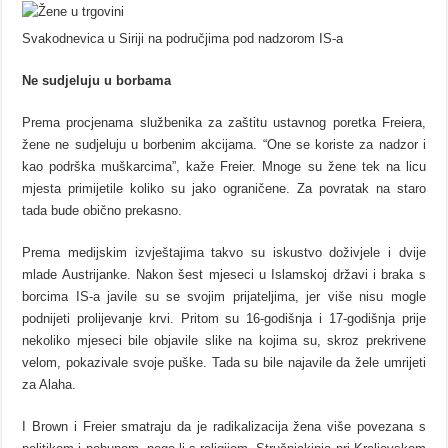
Svakodnevica u Siriji na područjima pod nadzorom IS-a
Ne sudjeluju u borbama
Prema procjenama službenika za zaštitu ustavnog poretka Freiera,
žene ne sudjeluju u borbenim akcijama. “One se koriste za nadzor i
kao podrška muškarcima”, kaže Freier. Mnoge su žene tek na licu
mjesta primijetile koliko su jako ograničene. Za povratak na staro
tada bude obično prekasno.
Prema medijskim izvještajima takvo su iskustvo doživjele i dvije
mlade Austrijanke. Nakon šest mjeseci u Islamskoj državi i braka s
borcima IS-a javile su se svojim prijateljima, jer više nisu mogle
podnijeti prolijevanje krvi. Pritom su 16-godišnja i 17-godišnja prije
nekoliko mjeseci bile objavile slike na kojima su, skroz prekrivene
velom, pokazivale svoje puške. Tada su bile najavile da žele umrijeti
za Alaha.
I Brown i Freier smatraju da je radikalizacija žena više povezana s