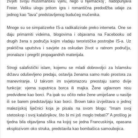
živjeti svoju muslimansku vjeru, nego u Njemačkoj”, nadopunjava
Freier. Veliku ulogu pritom igra i romantična predodžba udaje za
jednog kao “lava” predstavljenog budućeg mučenika.
Mnoge su se simpatizerke IS-a radikalizirale preko interneta. One se
daju primamiti videima, blogovima i objavama na Facebooku od
drugih žena s područja kojim vladaju terorističke postrojbe IS-a. Uz
praktična uputstva i savjete za oskudan život u ratnom području,
pronalaze i pregršt propagandnih materijala.
Strogi salafistički islam, kojemu se mladi dobrovoljci za Islamsku
državu oduševljeno predaju, ostavlja ženama samo malo prostora za
manevriranje. U takvom im svjetonazoru preostaju samo dvije
funkcije: vjerna suputnica borca ili majka. Žene uglavnom nisu
predviđene kao borci. Pa ipak su očito neke žene umiješane u nasilje
ili se barem predstavljaju kao borci. Brown tako izvještava o jednoj
malezijskoj liječnici koja je pisala na svom blogu: “Imam svoj
stetoskop i svoj kalašnjikov, što bi mi još moglo trebati?” A prošlog je
tjedna bila objavljena slika na kojoj se jedna Francuskinja, opasana
eksplozivom oko struka, predstavila kao bombašica samoubojica.