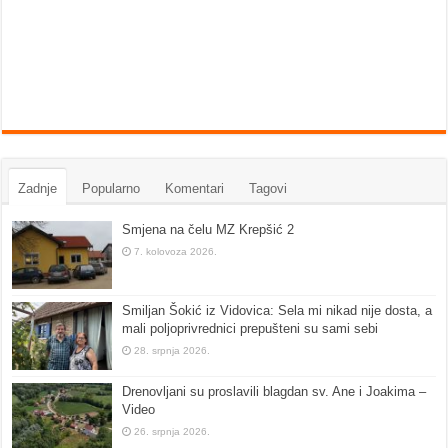
Zadnje
Popularno
Komentari
Tagovi
Smjena na čelu MZ Krepšić 2
7. kolovoza 2026.
Smiljan Šokić iz Vidovica: Sela mi nikad nije dosta, a
mali poljoprivrednici prepušteni su sami sebi
28. srpnja 2026.
Drenovljani su proslavili blagdan sv. Ane i Joakima –
Video
26. srpnja 2026.