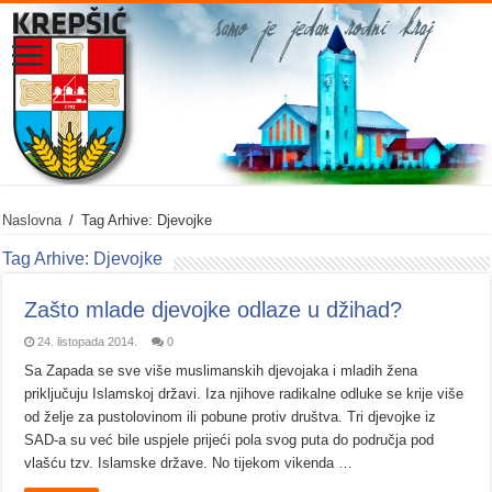
Naslovna
/
Tag Arhive: Djevojke
Tag Arhive:
Djevojke
Zašto mlade djevojke odlaze u džihad?
24. listopada 2014.
0
Sa Zapada se sve više muslimanskih djevojaka i mladih žena
priključuju Islamskoj državi. Iza njihove radikalne odluke se krije više
od želje za pustolovinom ili pobune protiv društva. Tri djevojke iz
SAD-a su već bile uspjele prijeći pola svog puta do područja pod
vlašću tzv. Islamske države. No tijekom vikenda …