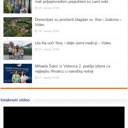
mali poljoprivrednici prepušteni su sami sebi
28. srpnja 2026.
Drenovljani su proslavili blagdan sv. Ane i Joakima –
Video
26. srpnja 2026.
Lila lila uoči Ilina, i dalje vjerni tradiciji – Video
20. srpnja 2026.
Mihaela Šokić iz Vidovica 2. pratilja izbora za
najljepšu Hrvaticu u narodnoj nošnji
17. srpnja 2026.
Istaknuti video