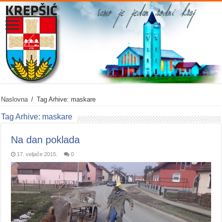
Naslovna
/
Tag Arhive: maskare
Tag Arhive:
maskare
Na dan poklada
17. veljače 2015.
0