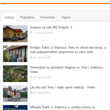
Zadnje
Popularno
Komentari
Tagovi
Smjena na čelu MZ Krepšić 2
7. kolovoza 2026.
Smiljan Šokić iz Vidovica: Sela mi nikad nije dosta, a
mali poljoprivrednici prepušteni su sami sebi
28. srpnja 2026.
Drenovljani su proslavili blagdan sv. Ane i Joakima –
Video
26. srpnja 2026.
Lila lila uoči Ilina, i dalje vjerni tradiciji – Video
20. srpnja 2026.
Mihaela Šokić iz Vidovica 2. pratilja izbora za