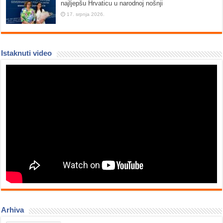
najljepšu Hrvaticu u narodnoj nošnji
17. srpnja 2026.
Istaknuti video
Arhiva