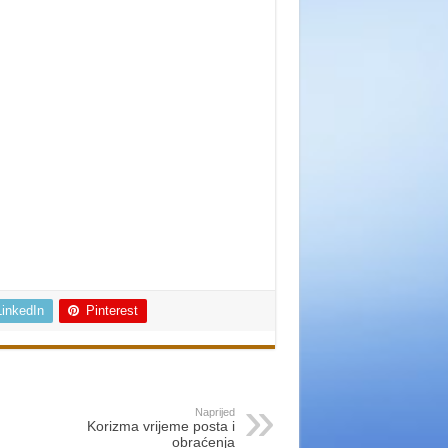
LinkedIn
Pinterest
Naprijed
Korizma vrijeme posta i
obraćenja