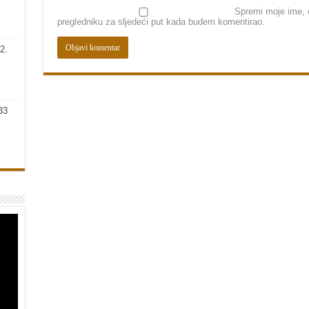
Spremi moje ime, e
pregledniku za sljedeći put kada budem komentirao.
2.
33