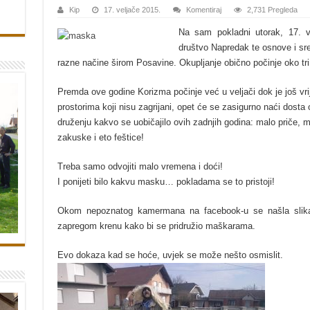
Kip
17. veljače 2015.
Komentiraj
2,731 Pregleda
Na sam pokladni utorak, 17. v
društvo Napredak te osnove i sre
razne načine širom Posavine. Okupljanje obično počinje oko tri 
Premda ove godine Korizma počinje već u veljači dok je još vrij
prostorima koji nisu zagrijani, opet će se zasigurno naći dosta 
druženju kakvo se uobičajilo ovih zadnjih godina: malo priče,
zakuske i eto feštice!
Treba samo odvojiti malo vremena i doći!
I ponijeti bilo kakvu masku… pokladama se to pristoji!
Okom nepoznatog kamermana na facebook-u se našla slik
zapregom krenu kako bi se pridružio maškarama.
Evo dokaza kad se hoće, uvjek se može nešto osmislit.