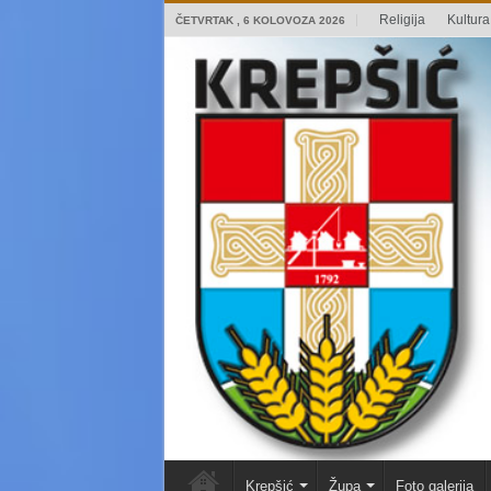
Religija
Kultura 
ČETVRTAK , 6 KOLOVOZA 2026
Krepšić
Župa
Foto galerija