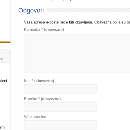
Odgovori
Vaša adresa e-pošte neće biti objavljena.
Obavezna polja su 
Komentar
* (obavezno)
vi
šteni
Ime
* (obavezno)
E-pošta
* (obavezno)
 –
Web-stranica
erni