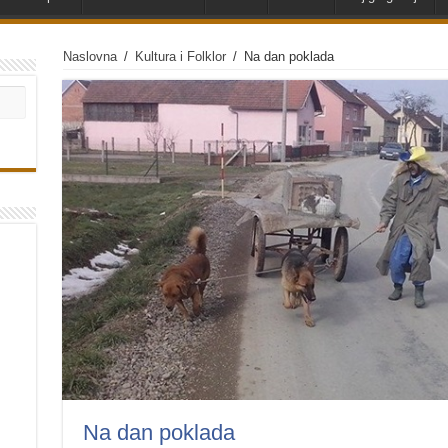
Naslovna
/
Kultura i Folklor
/
Na dan poklada
Na dan poklada