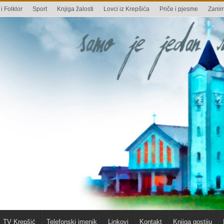
i Folklor
Sport
Knjiga žalosti
Lovci iz Krepšića
Priče i pjesme
Zaniml
TV Krepšić
Telefonski imenik
Linkovi
Kontakt
Knjiga gostiju