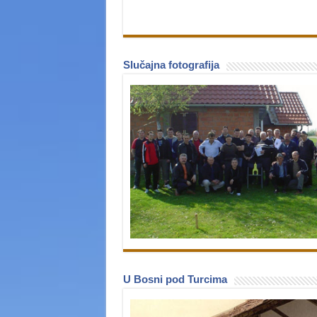
Slučajna fotografija
U Bosni pod Turcima