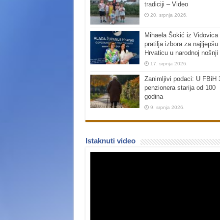
tradiciji – Video
20. srpnja 2026.
Mihaela Šokić iz Vidovica 
pratilja izbora za najljepšu
Hrvaticu u narodnoj nošnji
17. srpnja 2026.
Zanimljivi podaci: U FBiH 
penzionera starija od 100
godina
9. srpnja 2026.
Istaknuti video