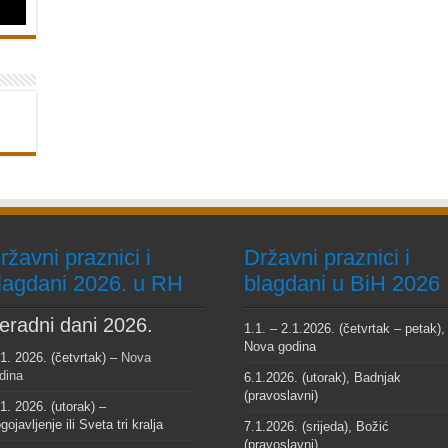
ržavni praznici i
Državni praznici i
lagdani 2026. u RH
blagdani u BiH 2026
eradni dani 2026.
1.1. – 2.1.2026. (četvrtak – petak),
Nova godina
 1. 2026. (četvrtak) –
Nova
dina
6.1.2026. (utorak), Badnjak
(pravoslavni)
 1. 2026. (utorak) –
gojavljenje ili Sveta tri kralja
7.1.2026. (srijeda), Božić
(pravoslavni)