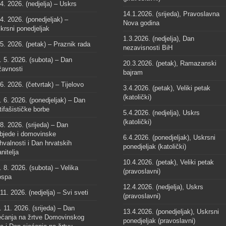
 4. 2026. (nedjelja) – Uskrs
14.1.2026. (srijeda), Pravoslavna
 4. 2026. (ponedjeljak) –
Nova godina
krsni ponedjeljak
1.3.2026. (nedjelja), Dan
 5. 2026. (petak) – Praznik rada
nezavisnosti BiH
. 5. 2026. (subota) – Dan
20.3.2026. (petak), Ramazanski
žavnosti
bajram
 6. 2026. (četvrtak) – Tijelovo
3.4.2026. (petak), Veliki petak
(katolički)
. 6. 2026. (ponedjeljak) – Dan
tifašističke borbe
5.4.2026. (nedjelja), Uskrs
(katolički)
 8. 2026. (srijeda) – Dan
bjede i domovinske
6.4.2026. (ponedjeljak), Uskrsni
hvalnosti i Dan hrvatskih
ponedjeljak (katolički)
anitelja
10.4.2026. (petak), Veliki petak
. 8. 2026. (subota) – Velika
(pravoslavni)
spa
12.4.2026. (nedjelja), Uskrs
 11. 2026. (nedjelja) – Svi sveti
(pravoslavni)
. 11. 2026. (srijeda) – Dan
13.4.2026. (ponedjeljak), Uskrsni
ećanja na žrtve Domovinskog
ponedjeljak (pravoslavni)