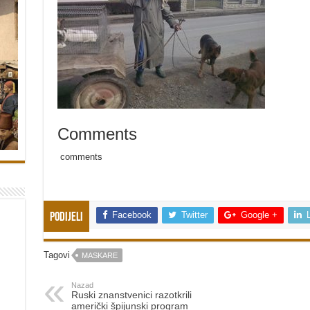
Comments
comments
Facebook
Twitter
Google +
Podijeli
Tagovi
MASKARE
Nazad
Ruski znanstvenici razotkrili
američki špijunski program