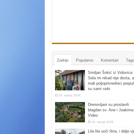
Zadnje
Popularno
Komentari
Tago
Smiljan Šokić iz Vidovica:
Sela mi nikad nije dosta, a
mali poljoprivrednici prepu
su sami sebi
28. srpnja 2026.
Drenovljani su proslavili
blagdan sv. Ane i Joakima
Video
26. srpnja 2026.
Lila lila uoči Ilina, i dalje vj