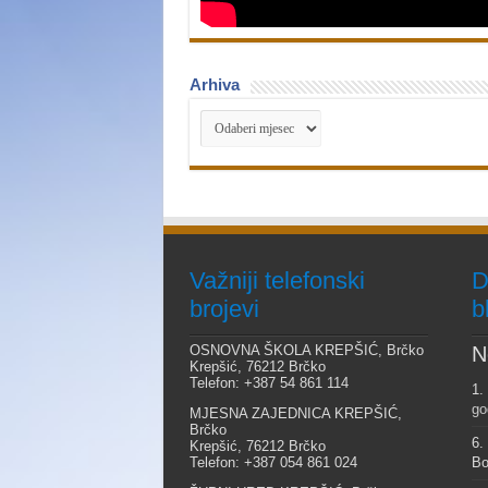
Arhiva
Arhiva
Važniji telefonski
D
brojevi
b
OSNOVNA ŠKOLA KREPŠIĆ, Brčko
N
Krepšić, 76212 Brčko
Telefon: +387 54 861 114
1.
go
MJESNA ZAJEDNICA KREPŠIĆ,
Brčko
6.
Krepšić, 76212 Brčko
Telefon: +387 054 861 024
Bo