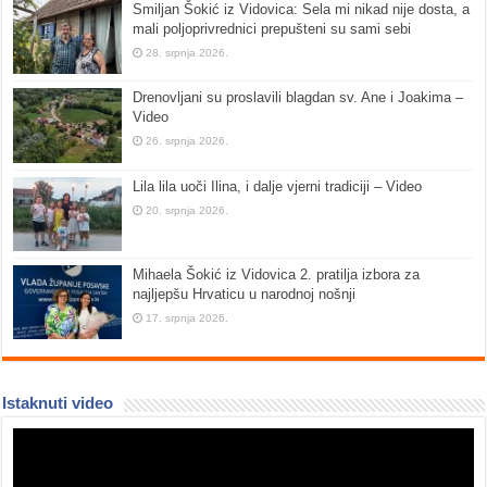
Smiljan Šokić iz Vidovica: Sela mi nikad nije dosta, a
mali poljoprivrednici prepušteni su sami sebi
28. srpnja 2026.
Drenovljani su proslavili blagdan sv. Ane i Joakima –
Video
26. srpnja 2026.
Lila lila uoči Ilina, i dalje vjerni tradiciji – Video
20. srpnja 2026.
Mihaela Šokić iz Vidovica 2. pratilja izbora za
najljepšu Hrvaticu u narodnoj nošnji
17. srpnja 2026.
Istaknuti video