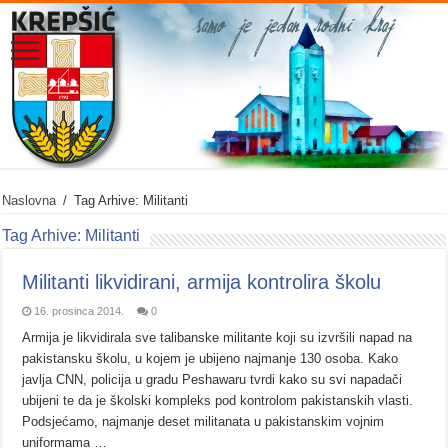
Naslovna
/
Tag Arhive: Militanti
Tag Arhive:
Militanti
Militanti likvidirani, armija kontrolira školu
16. prosinca 2014.
0
Armija je likvidirala sve talibanske militante koji su izvršili napad na
pakistansku školu, u kojem je ubijeno najmanje 130 osoba. Kako
javlja CNN, policija u gradu Peshawaru tvrdi kako su svi napadači
ubijeni te da je školski kompleks pod kontrolom pakistanskih vlasti.
Podsjećamo, najmanje deset militanata u pakistanskim vojnim
uniformama …