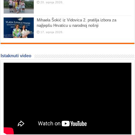
20. srpnja 2026.
Mihaela Šokić iz Vidovica 2. pratilja izbora za
najljepšu Hrvaticu u narodnoj nošnji
17. srpnja 2026.
Istaknuti video