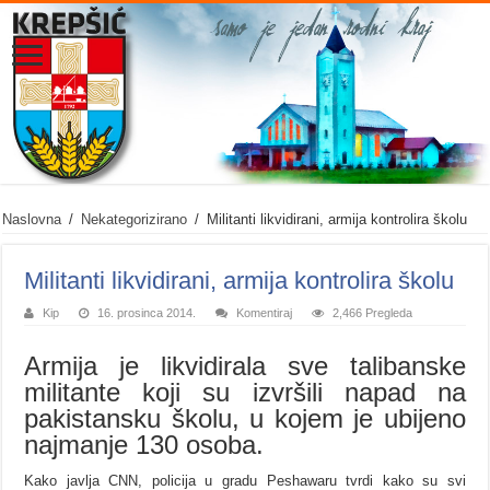
Naslovna
/
Nekategorizirano
/
Militanti likvidirani, armija kontrolira školu
Militanti likvidirani, armija kontrolira školu
Kip
16. prosinca 2014.
Komentiraj
2,466 Pregleda
Armija je likvidirala sve talibanske
militante koji su izvršili napad na
pakistansku školu, u kojem je ubijeno
najmanje 130 osoba.
Kako javlja CNN, policija u gradu Peshawaru tvrdi kako su svi