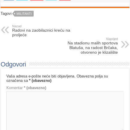
Tagovi
MILITANTI
Nazad
Radovi na zaobilaznici kreću na
proljeće
Naprijed
Na stadionu malih sportova
Blatuša, na radost Brčaka,
otvoreno je klizalište
Odgovori
Vaša adresa e-pošte neće biti objavljena.
Obavezna polja su
označena sa
* (obavezno)
Komentar
* (obavezno)