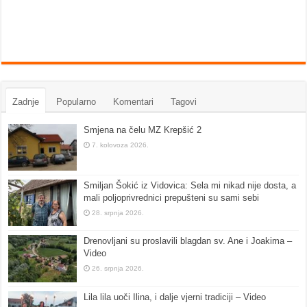
Zadnje
Popularno
Komentari
Tagovi
Smjena na čelu MZ Krepšić 2
7. kolovoza 2026.
Smiljan Šokić iz Vidovica: Sela mi nikad nije dosta, a
mali poljoprivrednici prepušteni su sami sebi
28. srpnja 2026.
Drenovljani su proslavili blagdan sv. Ane i Joakima –
Video
26. srpnja 2026.
Lila lila uoči Ilina, i dalje vjerni tradiciji – Video