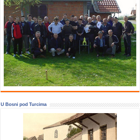
U Bosni pod Turcima