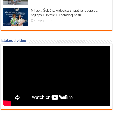
Mihaela Šokić iz Vidovica 2. pratilja izbora za
najljepšu Hrvaticu u narodnoj nošnji
17. srpnja 2026.
Istaknuti video