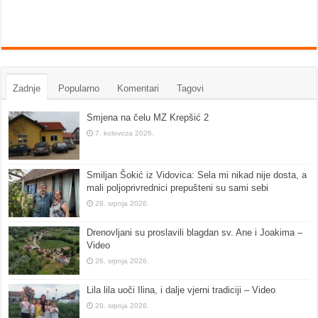
Zadnje
Popularno
Komentari
Tagovi
Smjena na čelu MZ Krepšić 2
7. kolovoza 2026.
Smiljan Šokić iz Vidovica: Sela mi nikad nije dosta, a
mali poljoprivrednici prepušteni su sami sebi
28. srpnja 2026.
Drenovljani su proslavili blagdan sv. Ane i Joakima –
Video
26. srpnja 2026.
Lila lila uoči Ilina, i dalje vjerni tradiciji – Video
20. srpnja 2026.