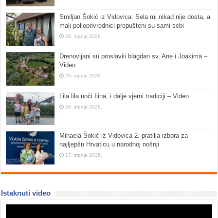
Smiljan Šokić iz Vidovica: Sela mi nikad nije dosta, a
mali poljoprivrednici prepušteni su sami sebi
28. srpnja 2026.
Drenovljani su proslavili blagdan sv. Ane i Joakima –
Video
26. srpnja 2026.
Lila lila uoči Ilina, i dalje vjerni tradiciji – Video
20. srpnja 2026.
Mihaela Šokić iz Vidovica 2. pratilja izbora za
najljepšu Hrvaticu u narodnoj nošnji
17. srpnja 2026.
Istaknuti video