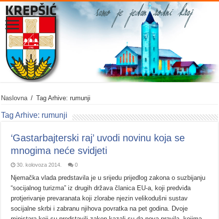
Naslovna
/
Tag Arhive: rumunji
Tag Arhive:
rumunji
‘Gastarbajterski raj’ uvodi novinu koja se
mnogima neće svidjeti
30. kolovoza 2014.
0
Njemačka vlada predstavila je u srijedu prijedlog zakona o suzbijanju
“socijalnog turizma” iz drugih država članica EU-a, koji predviđa
protjerivanje prevaranata koji zlorabe njezin velikodušni sustav
socijalne skrbi i zabranu njihova povratka na pet godina. Dvoje
ministara koji su predstavili zakon kazali su da nova pravila, kojima