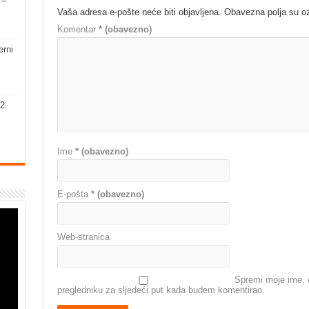
 –
Vaša adresa e-pošte neće biti objavljena.
Obavezna polja su 
Komentar
* (obavezno)
erni
2.
Ime
* (obavezno)
E-pošta
* (obavezno)
Web-stranica
Spremi moje ime, e
pregledniku za sljedeći put kada budem komentirao.