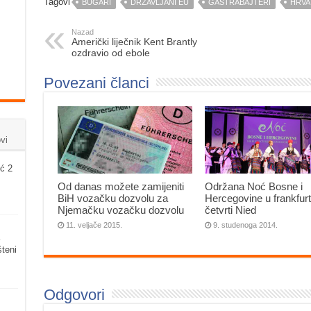
Tagovi
BUGARI
DRŽAVLJANI EU
GASTRABAJTERI
HRVA
Nazad
Američki liječnik Kent Brantly
ozdravio od ebole
Povezani članci
vi
ć 2
Od danas možete zamijeniti
Održana Noć Bosne i
BiH vozačku dozvolu za
Hercegovine u frankfur
Njemačku vozačku dozvolu
četvrti Nied
11. veljače 2015.
9. studenoga 2014.
šteni
Odgovori