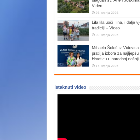
blagdan sv. Ane i Joakima
Video
26. srpnja 2026.
Lila lila uoči Ilina, i dalje vj
tradiciji – Video
20. srpnja 2026.
Mihaela Šokić iz Vidovica 
pratilja izbora za najljepšu
Hrvaticu u narodnoj nošnji
17. srpnja 2026.
Istaknuti video