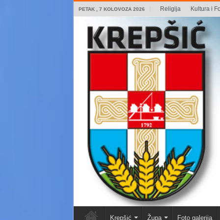
Religija
Kultura i Fo
PETAK , 7 KOLOVOZA 2026
Krepšić
Župa
Foto galerija