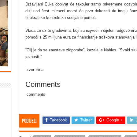
Državljani EU-a dobivat će također samo privremene dozvole
dulju od šest mjeseci morat će prvo dokazati da imaju šan
birokratske kontrole za socijalnu pomoć.
Vlada će uz to gradovima, koji su najvećim dijelom odgovorni
pomoći s 25 milijuna eura za financiranje troškova stanovanja i 
“Cilj je da se zaustave zloporabe”, kazala je Nahles. “Svaki s
javnosti.”
Izvor:Hina
Comments
comments
Facebook
Twitter
Google +
Podijeli