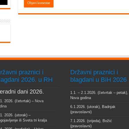
ržavni praznici i
Državni praznici i
lagdani 2026. u RH
blagdani u BiH 2026
eradni dani 2026.
1.1. – 2.1.2026. (četvrtak – petak),
Nova godina
 1. 2026. (četvrtak) –
Nova
dina
6.1.2026. (utorak), Badnjak
(pravoslavni)
 1. 2026. (utorak) –
gojavljenje ili Sveta tri kralja
7.1.2026. (srijeda), Božić
(pravoslavni)