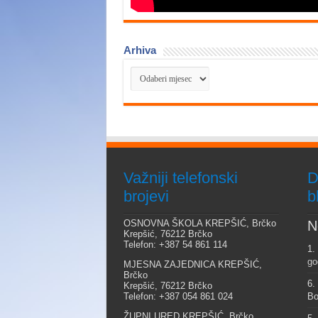
Arhiva
Arhiva
Važniji telefonski
D
brojevi
b
OSNOVNA ŠKOLA KREPŠIĆ, Brčko
N
Krepšić, 76212 Brčko
Telefon: +387 54 861 114
1.
go
MJESNA ZAJEDNICA KREPŠIĆ,
Brčko
6.
Krepšić, 76212 Brčko
Telefon: +387 054 861 024
Bo
ŽUPNI URED KREPŠIĆ, Brčko