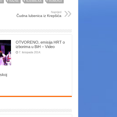
TI
KAZNE
NJEMAČKA
RUMUNJI
Naprijed
Čudna lubenica iz Krepšića
OTVORENO, emisija HRT o
izborima u BiH – Video
7. listopada 2014.
tskoj