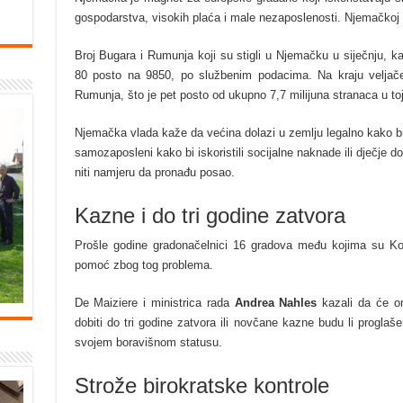
gospodarstva, visokih plaća i male nezaposlenosti. Njemačkoj in
Broj Bugara i Rumunja koji su stigli u Njemačku u siječnju, ka
80 posto na 9850, po službenim podacima. Na kraju veljače
Rumunja, što je pet posto od ukupno 7,7 milijuna stranaca u toj
Njemačka vlada kaže da većina dolazi u zemlju legalno kako bi ra
samozaposleni kako bi iskoristili socijalne naknade ili dječje 
niti namjeru da pronađu posao.
Kazne i do tri godine zatvora
Prošle godine gradonačelnici 16 gradova među kojima su Koe
pomoć zbog tog problema.
De Maiziere i ministrica rada
Andrea Nahles
kazali da će oni
dobiti do tri godine zatvora ili novčane kazne budu li proglaš
svojem boravišnom statusu.
Strože birokratske kontrole