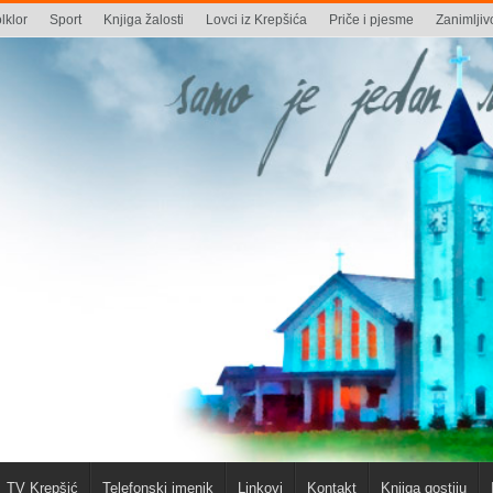
lklor
Sport
Knjiga žalosti
Lovci iz Krepšića
Priče i pjesme
Zanimljivo
TV Krepšić
Telefonski imenik
Linkovi
Kontakt
Knjiga gostiju