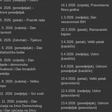
 4. 2026. (nedjelja) – Uskrs
14.1.2026. (srijeda), Pravoslavna
 4. 2026. (ponedjeljak) –
Nova godina
krsni ponedjeljak
1.3.2026. (nedjelja), Dan
 5. 2026. (petak) – Praznik rada
nezavisnosti BiH
. 5. 2026. (subota) – Dan
20.3.2026. (petak), Ramazanski
žavnosti
bajram
 6. 2026. (četvrtak) – Tijelovo
3.4.2026. (petak), Veliki petak
(katolički)
. 6. 2026. (ponedjeljak) – Dan
tifašističke borbe
5.4.2026. (nedjelja), Uskrs
(katolički)
 8. 2026. (srijeda) – Dan
bjede i domovinske
6.4.2026. (ponedjeljak), Uskrsni
hvalnosti i Dan hrvatskih
ponedjeljak (katolički)
anitelja
10.4.2026. (petak), Veliki petak
. 8. 2026. (subota) – Velika
(pravoslavni)
spa
12.4.2026. (nedjelja), Uskrs
 11. 2026. (nedjelja) – Svi sveti
(pravoslavni)
. 11. 2026. (srijeda) – Dan
13.4.2026. (ponedjeljak), Uskrsni
ećanja na žrtve Domovinskog
ponedjeljak (pravoslavni)
ta i Dan sjećanja na žrtvu