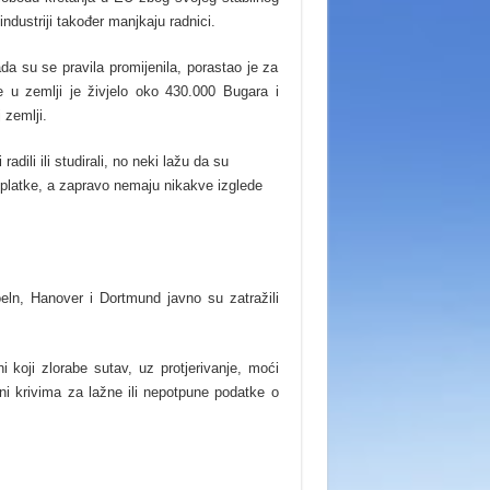
dustriji također manjkaju radnici.
da su se pravila promijenila, porastao je za
 u zemlji je živjelo oko 430.000 Bugara i
 zemlji.
dili ili studirali, no neki lažu da su
doplatke, a zapravo nemaju nikakve izglede
ln, Hanover i Dortmund javno su zatražili
 koji zlorabe sutav, uz protjerivanje, moći
eni krivima za lažne ili nepotpune podatke o