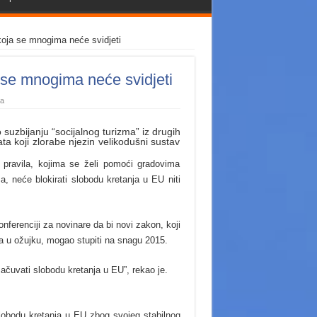
 koja se mnogima neće svidjeti
a se mnogima neće svidjeti
da
 suzbijanju “socijalnog turizma” iz drugih
ta koji zlorabe njezin velikodušni sustav
a pravila, kojima se želi pomoći gradovima
, neće blokirati slobodu kretanja u EU niti
nferenciji za novinare da bi novi zakon, koji
a u ožujku, mogao stupiti na snagu 2015.
sačuvati slobodu kretanja u EU”, rekao je.
lobodu kretanja u EU zbog svojeg stabilnog