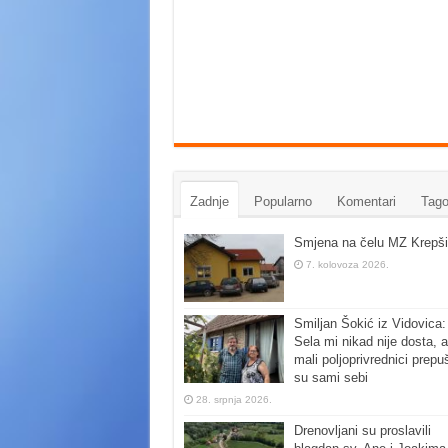
Zadnje
Popularno
Komentari
Tago
Smjena na čelu MZ Krepši
7. kolovoza 2026.
Smiljan Šokić iz Vidovica:
Sela mi nikad nije dosta, a
mali poljoprivrednici prepu
su sami sebi
28. srpnja 2026.
Drenovljani su proslavili