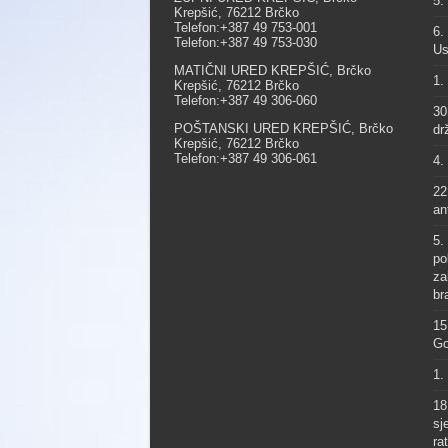
5.
Krepšić, 76212 Brčko
Telefon:+387 49 753-001
6.
Telefon:+387 49 753-030
Us
MATIČNI URED KREPŠIĆ, Brčko
1.
Krepšić, 76212 Brčko
Telefon:+387 49 306-060
30
POŠTANSKI URED KREPŠIĆ, Brčko
dr
Krepšić, 76212 Brčko
Telefon:+387 49 306-061
4.
22
an
5.
po
za
br
15
Go
1.
18
sj
ra