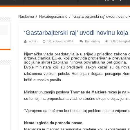
Naslovna
/
Nekategorizirano
/
‘Gastarbajterski raj’ uvodi novinu
‘Gastarbajterski raj’ uvodi novinu koj
admin
30. kolovoza 2014.
Komentiraj
2,876 Pregle
Njemačka vlada predstavila je u srijedu prijedlog zakona o
država članica EU-a, koji predviđa protjerivanje prevarana
socijalne skrbi i zabranu njihova povratka na pet godina.
Dvoje ministara koji su predstavili zakon kazali su da nov
izloženima velikom pritisku Rumunja i Bugara, ponajprije Roma
kršiti europska pravila.
Ministar unutarnjih poslova
Thomas de Maiziere
rekao je na ko
se temelji na preporukama vladine stručne skupine objavljenim
“Vjerujemo da možemo kontrolirati taj problem i u isto vrijeme 
Nema izgleda da pronađu posao
Njemačka je magnet za europske građane koji iskorištavaju s