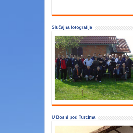
Slučajna fotografija
U Bosni pod Turcima