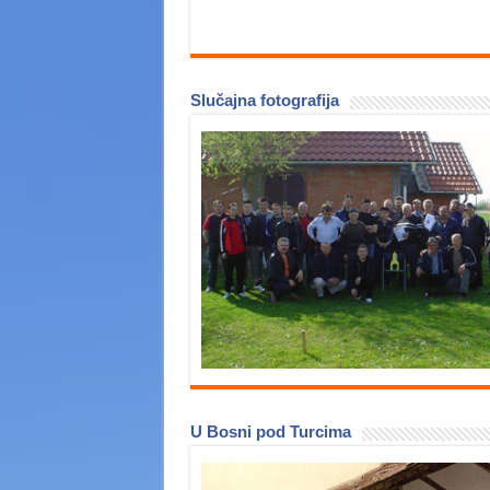
Slučajna fotografija
U Bosni pod Turcima