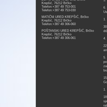
5.
Krepšić, 76212 Brčko
Telefon:+387 49 753-001
6.
Telefon:+387 49 753-030
Us
MATIČNI URED KREPŠIĆ, Brčko
1.
Krepšić, 76212 Brčko
Telefon:+387 49 306-060
30
POŠTANSKI URED KREPŠIĆ, Brčko
dr
Krepšić, 76212 Brčko
Telefon:+387 49 306-061
4.
22
an
5.
po
za
br
15
Go
1.
18
sj
ra