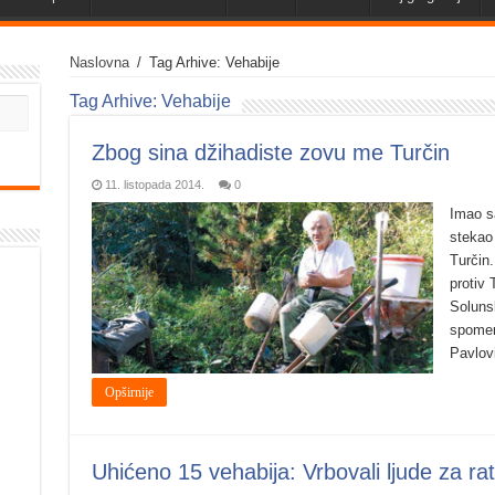
Naslovna
/
Tag Arhive: Vehabije
Tag Arhive:
Vehabije
Zbog sina džihadiste zovu me Turčin
11. listopada 2014.
0
Imao s
stekao
Turčin.
protiv
Soluns
spomen
Pavlov
Opširnije
Uhićeno 15 vehabija: Vrbovali ljude za rato