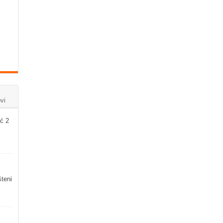
vi
ć 2
šteni