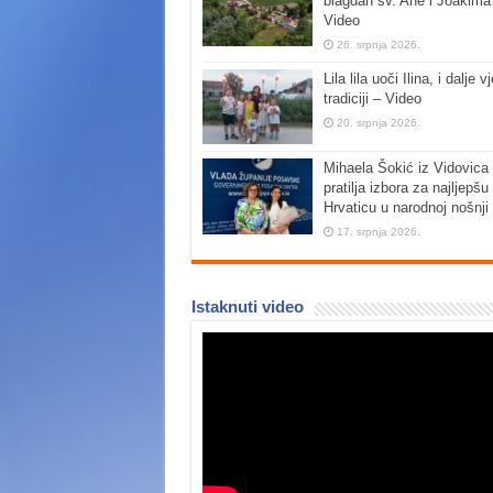
blagdan sv. Ane i Joakima
Video
26. srpnja 2026.
Lila lila uoči Ilina, i dalje vj
tradiciji – Video
20. srpnja 2026.
Mihaela Šokić iz Vidovica 
pratilja izbora za najljepšu
Hrvaticu u narodnoj nošnji
17. srpnja 2026.
Istaknuti video