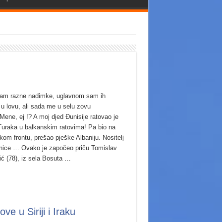
am razne nadimke, uglavnom sam ih
 u lovu, ali sada me u selu zovu
Mene, ej !? A moj djed Đunisije ratovao je
 Turaka u balkanskim ratovima! Pa bio na
kom frontu, prešao pješke Albaniju. Nositelj
ice … Ovako je započeo priču Tomislav
ić (78), iz sela Bosuta …
ve u Siriji i Iraku