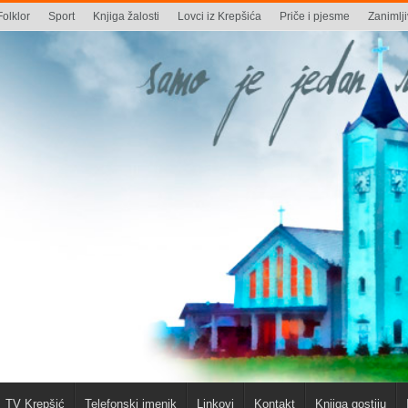
Folklor
Sport
Knjiga žalosti
Lovci iz Krepšića
Priče i pjesme
Zanimlji
TV Krepšić
Telefonski imenik
Linkovi
Kontakt
Knjiga gostiju