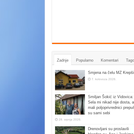
Zadnje
Popularno
Komentari
Tago
Smjena na čelu MZ Krepši
7. kolovoza 2026.
Smiljan Šokić iz Vidovica:
Sela mi nikad nije dosta, a
mali poljoprivrednici prepu
su sami sebi
28. srpnja 2026.
Drenovljani su proslavili