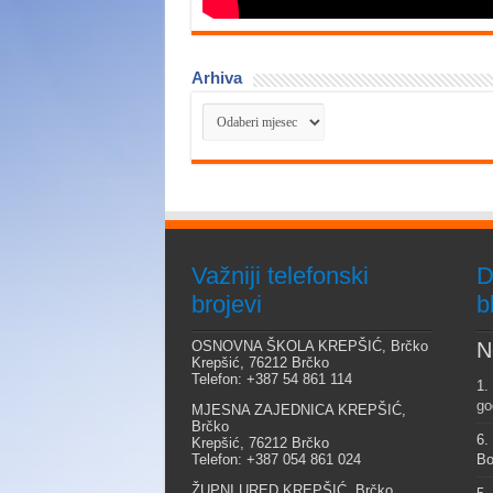
Arhiva
Arhiva
Važniji telefonski
D
brojevi
b
OSNOVNA ŠKOLA KREPŠIĆ, Brčko
N
Krepšić, 76212 Brčko
Telefon: +387 54 861 114
1.
go
MJESNA ZAJEDNICA KREPŠIĆ,
Brčko
6.
Krepšić, 76212 Brčko
Telefon: +387 054 861 024
Bo
ŽUPNI URED KREPŠIĆ, Brčko