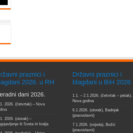
ržavni praznici i
Državni praznici i
lagdani 2026. u RH
blagdani u BiH 2026
eradni dani 2026.
1.1. – 2.1.2026. (četvrtak – petak),
Nova godina
 1. 2026. (četvrtak) –
Nova
dina
6.1.2026. (utorak), Badnjak
(pravoslavni)
 1. 2026. (utorak) –
gojavljenje ili Sveta tri kralja
7.1.2026. (srijeda), Božić
(pravoslavni)