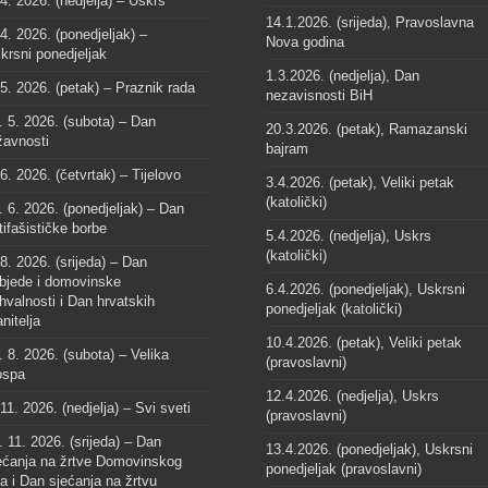
 4. 2026. (nedjelja) – Uskrs
14.1.2026. (srijeda), Pravoslavna
 4. 2026. (ponedjeljak) –
Nova godina
krsni ponedjeljak
1.3.2026. (nedjelja), Dan
 5. 2026. (petak) – Praznik rada
nezavisnosti BiH
. 5. 2026. (subota) – Dan
20.3.2026. (petak), Ramazanski
žavnosti
bajram
 6. 2026. (četvrtak) – Tijelovo
3.4.2026. (petak), Veliki petak
(katolički)
. 6. 2026. (ponedjeljak) – Dan
tifašističke borbe
5.4.2026. (nedjelja), Uskrs
(katolički)
 8. 2026. (srijeda) – Dan
bjede i domovinske
6.4.2026. (ponedjeljak), Uskrsni
hvalnosti i Dan hrvatskih
ponedjeljak (katolički)
anitelja
10.4.2026. (petak), Veliki petak
. 8. 2026. (subota) – Velika
(pravoslavni)
spa
12.4.2026. (nedjelja), Uskrs
 11. 2026. (nedjelja) – Svi sveti
(pravoslavni)
. 11. 2026. (srijeda) – Dan
13.4.2026. (ponedjeljak), Uskrsni
ećanja na žrtve Domovinskog
ponedjeljak (pravoslavni)
ta i Dan sjećanja na žrtvu