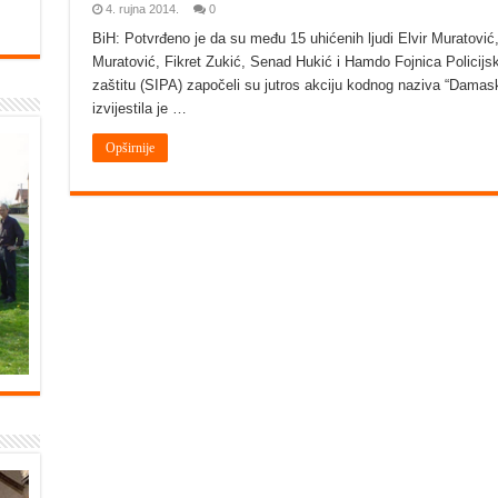
4. rujna 2014.
0
BiH: Potvrđeno je da su među 15 uhićenih ljudi Elvir Muratović,
Muratović, Fikret Zukić, Senad Hukić i Hamdo Fojnica Policijsk
zaštitu (SIPA) započeli su jutros akciju kodnog naziva “Damask
izvijestila je …
Opširnije