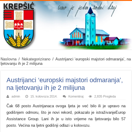
Naslovna
/
Nekategorizirano
/
Austrijanci ‘europski majstori odmaranja’, na
ljetovanju ih je 2 milijuna
Austrijanci ‘europski majstori odmaranja’,
na ljetovanju ih je 2 milijuna
admin
15. kolovoza 2014.
Komentiraj
2,835 Pregleda
Čak 68 posto Austrijanaca ovoga ljeta je već bilo ili je upravo na
godišnjem odmoru, što je novi rekord, pokazalo je istraživanjeEurop
Assistance Group. Lani ih je u isto vrijeme na ljetovanju bilo 57
posto. Većina na ljetni godišnji odlazi u kolovozu.