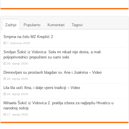
Zadnje
Popularno
Komentari
Tagovi
Smjena na čelu MZ Krepšić 2
7. kolovoza 2026.
Smiljan Šokić iz Vidovica: Sela mi nikad nije dosta, a mali
poljoprivrednici prepušteni su sami sebi
28. srpnja 2026.
Drenovljani su proslavili blagdan sv. Ane i Joakima – Video
26. srpnja 2026.
Lila lila uoči Ilina, i dalje vjerni tradiciji – Video
20. srpnja 2026.
Mihaela Šokić iz Vidovica 2. pratilja izbora za najljepšu Hrvaticu u
narodnoj nošnji
17. srpnja 2026.