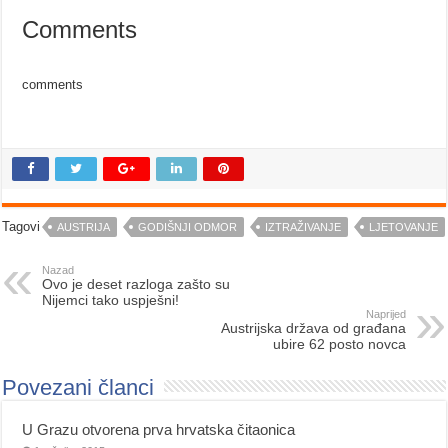
Comments
comments
Tagovi
AUSTRIJA
GODIŠNJI ODMOR
IZTRAŽIVANJE
LJETOVANJE
Nazad
Ovo je deset razloga zašto su
Nijemci tako uspješni!
Naprijed
Austrijska država od građana
ubire 62 posto novca
Povezani članci
U Grazu otvorena prva hrvatska čitaonica