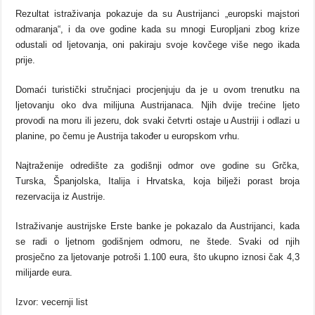
Rezultat istraživanja pokazuje da su Austrijanci „europski majstori
odmaranja“, i da ove godine kada su mnogi Europljani zbog krize
odustali od ljetovanja, oni pakiraju svoje kovčege više nego ikada
prije.
Domaći turistički stručnjaci procjenjuju da je u ovom trenutku na
ljetovanju oko dva milijuna Austrijanaca. Njih dvije trećine ljeto
provodi na moru ili jezeru, dok svaki četvrti ostaje u Austriji i odlazi u
planine, po čemu je Austrija također u europskom vrhu.
Najtraženije odredište za godišnji odmor ove godine su Grčka,
Turska, Španjolska, Italija i Hrvatska, koja bilježi porast broja
rezervacija iz Austrije.
Istraživanje austrijske Erste banke je pokazalo da Austrijanci, kada
se radi o ljetnom godišnjem odmoru, ne štede. Svaki od njih
prosječno za ljetovanje potroši 1.100 eura, što ukupno iznosi čak 4,3
milijarde eura.
Izvor: vecernji list