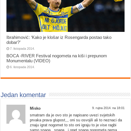
Ibrahimović: ‘Kako je klošar iz Rosengarda postao tako
dobar?’
7. listopada 2014.
BOCA -RIVER Festival nogometa na kiši i prepunom
Monumentalu (VIDEO)
6. listopada 2014.
Jedan komentar
Misko
9. rujna 2014. na 18:01
smatram da je ovo sto je napisano uvezi svjetskih
prvaka prava glupost,,, oni su osvojili ali to neznaci da
znaju igrat nogomet to sto oni igraju to je vise ragbi
samo snaga,, snaga,,,i opet snaga nogometa nema