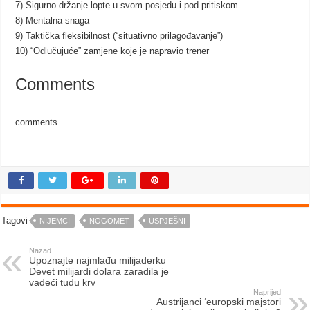
7) Sigurno držanje lopte u svom posjedu i pod pritiskom
8) Mentalna snaga
9) Taktička fleksibilnost (“situativno prilagođavanje”)
10) “Odlučujuće” zamjene koje je napravio trener
Comments
comments
Tagovi
NIJEMCI
NOGOMET
USPJEŠNI
Nazad
Upoznajte najmlađu milijaderku
Devet milijardi dolara zaradila je
vadeći tuđu krv
Naprijed
Austrijanci ‘europski majstori