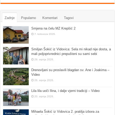
Zadnje
Popularno
Komentari
Tagovi
Smjena na čelu MZ Krepšić 2
7. kolovoza 2026.
Smiljan Šokić iz Vidovica: Sela mi nikad nije dosta, a
mali poljoprivrednici prepušteni su sami sebi
28. srpnja 2026.
Drenovljani su proslavili blagdan sv. Ane i Joakima –
Video
26. srpnja 2026.
Lila lila uoči Ilina, i dalje vjerni tradiciji – Video
20. srpnja 2026.
Mihaela Šokić iz Vidovica 2. pratilja izbora za