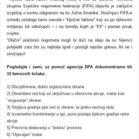
skupina Svjetske nogometne federacije (FIFA) objavila je zaključni
izvještaj o turniru odigranom na tlu Južne Amerike. Stručnjaci FIFA-e
između ostaloga tamo navode i “ključne faktore” koji su po njihovom
mišljenju bili odlučujući – i na temelju kojih je “Elf” i postao prvak
svijeta.
“Obični” poklonici nogometa mogli bi doći na ideju da su Nijemci
pobijedili zato što su najbolje igrali i postigli najviše golova. Ali ne i
stručnjaci!
Pogledajte i sami, uz pomoć agencije DPA dokumentiramo tih
10 famoznih točaka:
1) Disciplinirana, dobro organizirana obrana
2) Obrambeni red koji se uključivao u ofenzivne akcije, vratar kao
“osiguranje” obrane
3) Strpljiva gradnja igre već iz obrane, te preko veznog reda
4) Izvanredno kombiniranje u igri, puno postaja tijekom gradnje neke
akcije
5) Precizna dodavanja u “dubinu” prostora
6) “Utjecajan” vratar