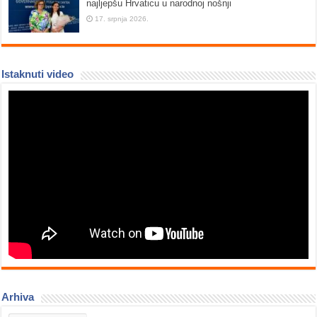
najljepšu Hrvaticu u narodnoj nošnji
17. srpnja 2026.
Istaknuti video
Arhiva