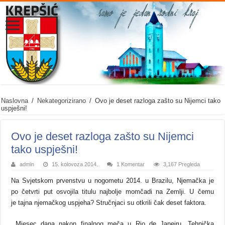
Naslovna
/
Nekategorizirano
/
Ovo je deset razloga zašto su Nijemci tako
uspješni!
Ovo je deset razloga zašto su Nijemci
tako uspješni!
admin
15. kolovoza 2014.
1 Komentar
3,167 Pregleda
Na Svjetskom prvenstvu u nogometu 2014. u Brazilu, Njemačka je
po četvrti put osvojila titulu najbolje momčadi na Zemlji. U čemu
je tajna njemačkog uspjeha? Stručnjaci su otkrili čak deset faktora.
Mjesec dana nakon finalnog meča u Rio de Janeiru, Tehnička