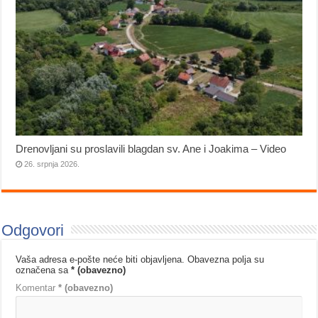
Drenovljani su proslavili blagdan sv. Ane i Joakima – Video
26. srpnja 2026.
Odgovori
Vaša adresa e-pošte neće biti objavljena.
Obavezna polja su
označena sa
* (obavezno)
Komentar
* (obavezno)