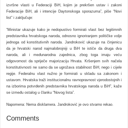
izvršne vlasti u Federaciji BiH, kojim je prekršen ustav i zakoni
Federacije BiH, ali i intencije Daytonskoga sporazuma”, piše “Novi
list” i zaključuje:
“Ministar ukazuje kako je nedopustivo formirati vlast bez legitimnih
predstavnika hrvatskoga naroda, odnosno ignoriranjem političke volje
jednoga od konstitutivnih naroda. Jandroković ukazuje na činjenicu
da je hrvatski narod najmalobrojniji u BiH te ističe da druga dva
naroda, ali i međunarodna zajednica, zbog toga imaju veću
odgovornost da spriječe majorizaciju Hrvata. Kršenjem svih načela
konstitutivnosti ne samo da se ugrožava stabilnost BiH, nego i cijele
regije. Federalnu vlast nužno je formirati u skladu sa zakonom i
ustavom. Hrvatska traži institucionalnu ravnopravnost vjerodostojnih i
na izborima potvrđenih predstavnika hrvatskoga naroda u BiH”, kaže
se između ostalog u članku “Novog lista”.
Napomena: Nema disklamera. Jandroković je ovo stvarno rekao.
Comments