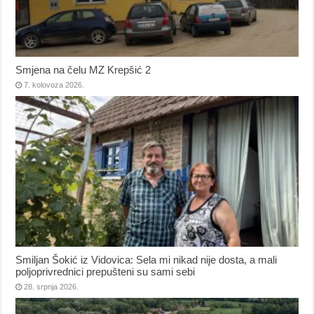
Smjena na čelu MZ Krepšić 2
7. kolovoza 2026.
Smiljan Šokić iz Vidovica: Sela mi nikad nije dosta, a mali
poljoprivrednici prepušteni su sami sebi
28. srpnja 2026.