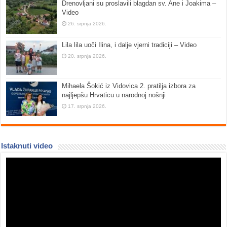
Drenovljani su proslavili blagdan sv. Ane i Joakima –
Video
26. srpnja 2026.
Lila lila uoči Ilina, i dalje vjerni tradiciji – Video
20. srpnja 2026.
Mihaela Šokić iz Vidovica 2. pratilja izbora za
najljepšu Hrvaticu u narodnoj nošnji
17. srpnja 2026.
Istaknuti video