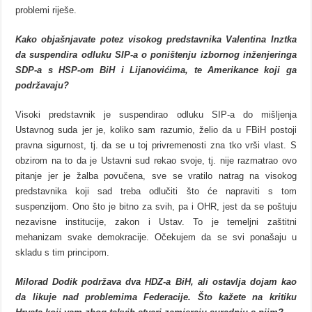
problemi riješe.
Kako objašnjavate potez visokog predstavnika Valentina Inztka
da suspendira odluku SIP-a o poništenju izbornog inženjeringa
SDP-a s HSP-om BiH i Lijanovićima, te Amerikance koji ga
podržavaju?
Visoki predstavnik je suspendirao odluku SIP-a do mišljenja
Ustavnog suda jer je, koliko sam razumio, želio da u FBiH postoji
pravna sigurnost, tj. da se u toj privremenosti zna tko vrši vlast. S
obzirom na to da je Ustavni sud rekao svoje, tj. nije razmatrao ovo
pitanje jer je žalba povučena, sve se vratilo natrag na visokog
predstavnika koji sad treba odlučiti što će napraviti s tom
suspenzijom. Ono što je bitno za svih, pa i OHR, jest da se poštuju
nezavisne institucije, zakon i Ustav. To je temeljni zaštitni
mehanizam svake demokracije. Očekujem da se svi ponašaju u
skladu s tim principom.
Milorad Dodik podržava dva HDZ-a BiH, ali ostavlja dojam kao
da likuje nad problemima Federacije. Što kažete na kritiku