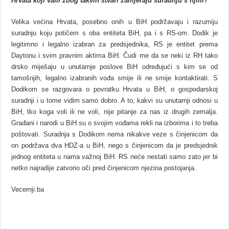
Hrvata koji vam zbog takvih stvari zamjeraju suradnju s njim?
Velika većina Hrvata, posebno onih u BiH podržavaju i razumiju
suradnju koju potičem s oba entiteta BiH, pa i s RS-om. Dodik je
legitimno i legalno izabran za predsjednika, RS je entitet prema
Daytonu i svim pravnim aktima BiH. Čudi me da se neki iz RH tako
drsko miješaju u unutarnje poslove BiH određujući s kim se od
tamošnjih, legalno izabranih vođa smije ili ne smije kontaktirati. S
Dodikom se razgovara o povratku Hrvata u BiH, o gospodarskoj
suradnji i u tome vidim samo dobro. A to, kakvi su unutarnji odnosi u
BiH, tko koga voli ili ne voli, nije pitanje za nas iz drugih zemalja.
Građani i narodi u BiH su o svojim vođama rekli na izborima i to treba
poštovati. Suradnja s Dodikom nema nikakve veze s činjenicom da
on podržava dva HDZ-a u BiH, nego s činjenicom da je predsjednik
jednog entiteta u nama važnoj BiH. RS neće nestati samo zato jer bi
netko najradije zatvorio oči pred činjenicom njezina postojanja.
Vecernji.ba