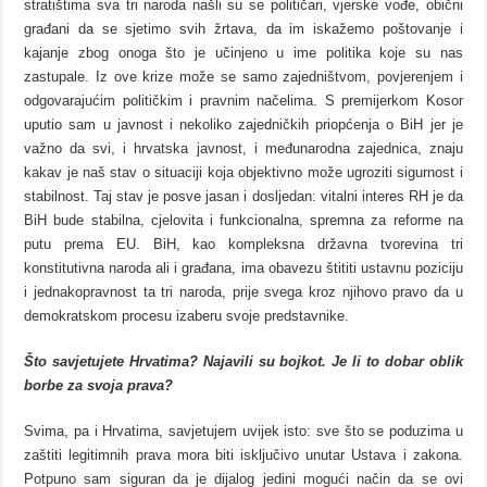
stratištima sva tri naroda našli su se političari, vjerske vođe, obični
građani da se sjetimo svih žrtava, da im iskažemo poštovanje i
kajanje zbog onoga što je učinjeno u ime politika koje su nas
zastupale. Iz ove krize može se samo zajedništvom, povjerenjem i
odgovarajućim političkim i pravnim načelima. S premijerkom Kosor
uputio sam u javnost i nekoliko zajedničkih priopćenja o BiH jer je
važno da svi, i hrvatska javnost, i međunarodna zajednica, znaju
kakav je naš stav o situaciji koja objektivno može ugroziti sigurnost i
stabilnost. Taj stav je posve jasan i dosljedan: vitalni interes RH je da
BiH bude stabilna, cjelovita i funkcionalna, spremna za reforme na
putu prema EU. BiH, kao kompleksna državna tvorevina tri
konstitutivna naroda ali i građana, ima obavezu štititi ustavnu poziciju
i jednakopravnost ta tri naroda, prije svega kroz njihovo pravo da u
demokratskom procesu izaberu svoje predstavnike.
Što savjetujete Hrvatima? Najavili su bojkot. Je li to dobar oblik
borbe za svoja prava?
Svima, pa i Hrvatima, savjetujem uvijek isto: sve što se poduzima u
zaštiti legitimnih prava mora biti isključivo unutar Ustava i zakona.
Potpuno sam siguran da je dijalog jedini mogući način da se ovi