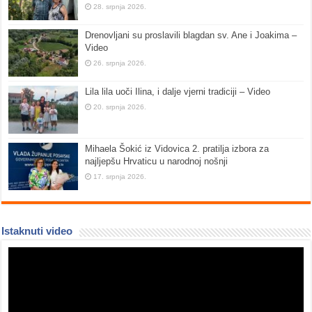
28. srpnja 2026.
Drenovljani su proslavili blagdan sv. Ane i Joakima –
Video
26. srpnja 2026.
Lila lila uoči Ilina, i dalje vjerni tradiciji – Video
20. srpnja 2026.
Mihaela Šokić iz Vidovica 2. pratilja izbora za
najljepšu Hrvaticu u narodnoj nošnji
17. srpnja 2026.
Istaknuti video