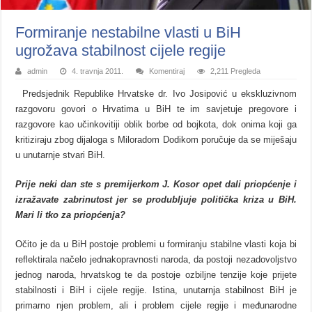
Formiranje nestabilne vlasti u BiH
ugrožava stabilnost cijele regije
admin
4. travnja 2011.
Komentiraj
2,211 Pregleda
Predsjednik Republike Hrvatske dr. Ivo Josipović u ekskluzivnom
razgovoru govori o Hrvatima u BiH te im savjetuje pregovore i
razgovore kao učinkovitiji oblik borbe od bojkota, dok onima koji ga
kritiziraju zbog dijaloga s Miloradom Dodikom poručuje da se miješaju
u unutarnje stvari BiH.
Prije neki dan ste s premijerkom J. Kosor opet dali priopćenje i
izražavate zabrinutost jer se produbljuje politička kriza u BiH.
Mari li tko za priopćenja?
Očito je da u BiH postoje problemi u formiranju stabilne vlasti koja bi
reflektirala načelo jednakopravnosti naroda, da postoji nezadovoljstvo
jednog naroda, hrvatskog te da postoje ozbiljne tenzije koje prijete
stabilnosti i BiH i cijele regije. Istina, unutarnja stabilnost BiH je
primarno njen problem, ali i problem cijele regije i međunarodne