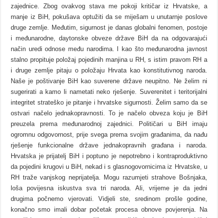
zajednice. Zbog ovakvog stava me pokoji kritičar iz Hrvatske, a
manje iz BiH, pokušava optužiti da se miješam u unutarnje poslove
druge zemlje. Međutim, sigurnost je danas globalni fenomen, postoje
i međunarodne, daytonske obveze države BiH da na odgovarajući
način uredi odnose među narodima. I kao što međunarodna javnost
stalno propituje položaj pojedinih manjina u RH, s istim pravom RH a
i druge zemlje pitaju o položaju Hrvata kao konstitutivnog naroda.
Naše je poštivanje BiH kao suverene države neupitno. Ne želim ni
sugerirati a kamo li nametati neko rješenje. Suverenitet i teritorijalni
integritet strateško je pitanje i hrvatske sigurnosti. Želim samo da se
ostvari načelo jednakopravnosti. To je načelo obveza koju je BiH
preuzela prema međunarodnoj zajednici. Političari u BiH imaju
ogromnu odgovornost, prije svega prema svojim građanima, da nađu
rješenje funkcionalne države jednakopravnih građana i naroda.
Hrvatska je prijatelj BiH i poptuno je nepotrebno i kontraproduktivno
da pojedini krugovi u BiH, nekad i s glasnogovornicima iz Hrvatske, u
RH traže vanjskog neprijatelja. Mogu razumjeti strahove Bošnjaka,
loša povijesna iskustva sva tri naroda. Ali, vrijeme je da jedni
drugima počnemo vjerovati. Vidjeli ste, sredinom prošle godine,
konačno smo imali dobar početak procesa obnove povjerenja. Na