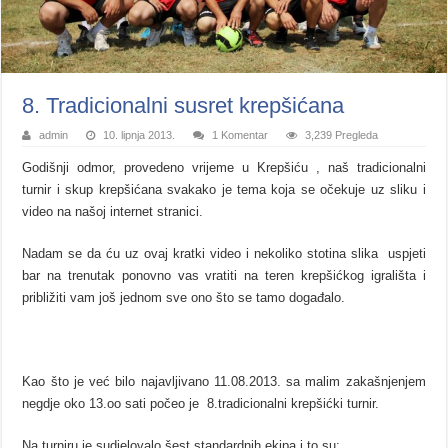
8. Tradicionalni susret krepšićana
admin
10. lipnja 2013.
1 Komentar
3,239 Pregleda
Godišnji odmor, provedeno vrijeme u Krepšiću , naš tradicionalni
turnir i skup krepšićana svakako je tema koja se očekuje uz sliku i
video na našoj internet stranici.
Nadam se da ću uz ovaj kratki video i nekoliko stotina slika uspjeti
bar na trenutak ponovno vas vratiti na teren krepšićkog igrališta i
približiti vam još jednom sve ono što se tamo događalo.
Kao što je već bilo najavljivano 11.08.2013. sa malim zakašnjenjem
negdje oko 13.oo sati počeo je 8.tradicionalni krepšićki turnir.
Na turniru je sudjelovalo šest standardnih ekipa i to su;