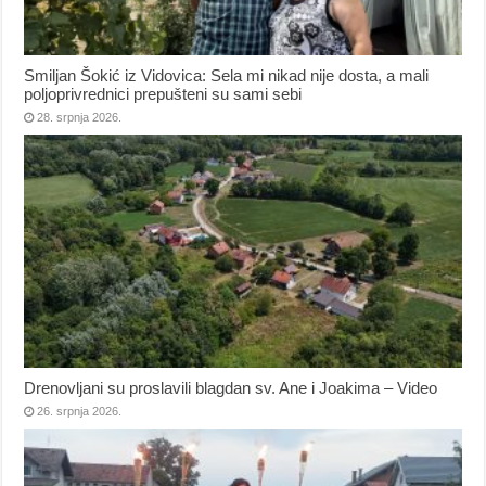
Smiljan Šokić iz Vidovica: Sela mi nikad nije dosta, a mali
poljoprivrednici prepušteni su sami sebi
28. srpnja 2026.
Drenovljani su proslavili blagdan sv. Ane i Joakima – Video
26. srpnja 2026.