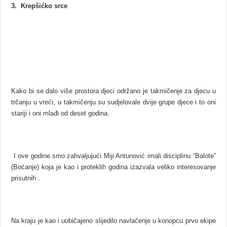
3. Krepšićko srce
Kako bi se dalo više prostora djeci održano je takmičenje za djecu u
trčanju u vreći, u takmičenju su sudjelovale dvije grupe djece i to oni
stariji i oni mlađi od deset godina.
I ove godine smo zahvaljujući Miji Antunović imali disciplinu “Balote”
(Boćanje) koja je kao i proteklih godina izazvala veliko interesovanje
prisutnih .
Na kraju je kao i uobičajeno slijedilo navlačenje u konopcu prvo ekipe