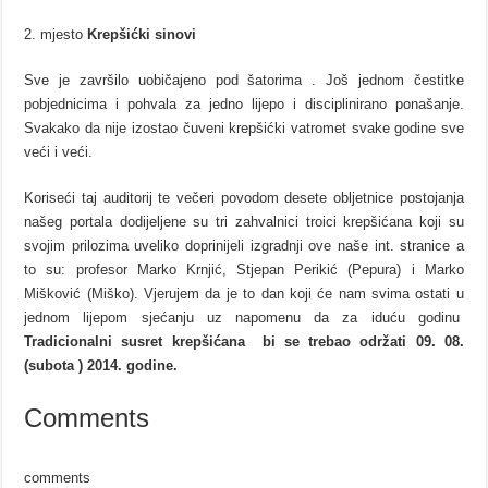
2. mjesto
Krepšićki sinovi
Sve je završilo uobičajeno pod šatorima . Još jednom čestitke
pobjednicima i pohvala za jedno lijepo i disciplinirano ponašanje.
Svakako da nije izostao čuveni krepšićki vatromet svake godine sve
veći i veći.
Koriseći taj auditorij te večeri povodom desete obljetnice postojanja
našeg portala dodijeljene su tri zahvalnici troici krepšićana koji su
svojim prilozima uveliko doprinijeli izgradnji ove naše int. stranice a
to su: profesor Marko Krnjić, Stjepan Perikić (Pepura) i Marko
Mišković (Miško).
Vjerujem da je to dan koji će nam svima ostati u
jednom lijepom sjećanju uz napomenu da za iduću godinu
Tradicionalni susret krepšićana bi se trebao održati 09. 08.
(subota ) 2014. godine.
Comments
comments