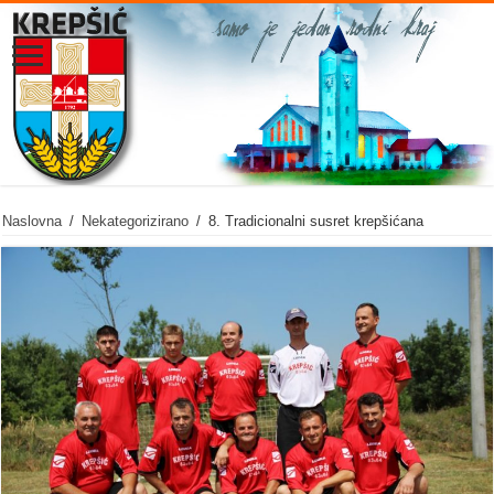
Naslovna
/
Nekategorizirano
/
8. Tradicionalni susret krepšićana