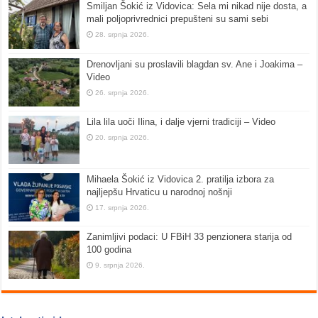
Smiljan Šokić iz Vidovica: Sela mi nikad nije dosta, a
mali poljoprivrednici prepušteni su sami sebi
28. srpnja 2026.
Drenovljani su proslavili blagdan sv. Ane i Joakima –
Video
26. srpnja 2026.
Lila lila uoči Ilina, i dalje vjerni tradiciji – Video
20. srpnja 2026.
Mihaela Šokić iz Vidovica 2. pratilja izbora za
najljepšu Hrvaticu u narodnoj nošnji
17. srpnja 2026.
Zanimljivi podaci: U FBiH 33 penzionera starija od
100 godina
9. srpnja 2026.