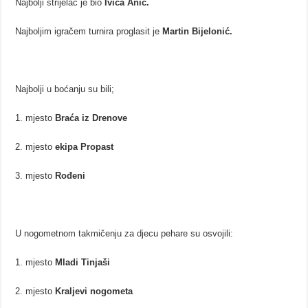
Najbolji strijelac je bio
Ivica Anić.
Najboljim igračem turnira proglasit je
Martin Bijelonić.
Najbolji u boćanju su bili;
1. mjesto
Braća iz Drenove
2. mjesto
ekipa Propast
3. mjesto
Rođeni
U nogometnom takmičenju za djecu pehare su osvojili:
1. mjesto
Mladi Tinjaši
2. mjesto
Kraljevi nogometa