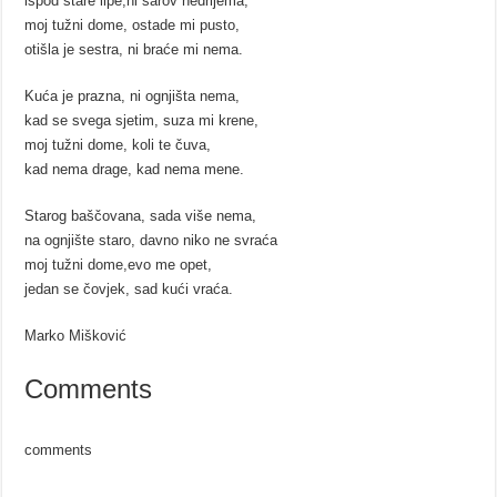
ispod stare lipe,ni šarov nedrijema,
moj tužni dome, ostade mi pusto,
otišla je sestra, ni braće mi nema.
Kuća je prazna, ni ognjišta nema,
kad se svega sjetim, suza mi krene,
moj tužni dome, koli te čuva,
kad nema drage, kad nema mene.
Starog baščovana, sada više nema,
na ognjište staro, davno niko ne svraća
moj tužni dome,evo me opet,
jedan se čovjek, sad kući vraća.
Marko Mišković
Comments
comments