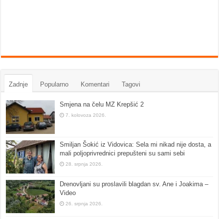
Zadnje
Popularno
Komentari
Tagovi
Smjena na čelu MZ Krepšić 2
7. kolovoza 2026.
Smiljan Šokić iz Vidovica: Sela mi nikad nije dosta, a
mali poljoprivrednici prepušteni su sami sebi
28. srpnja 2026.
Drenovljani su proslavili blagdan sv. Ane i Joakima –
Video
26. srpnja 2026.