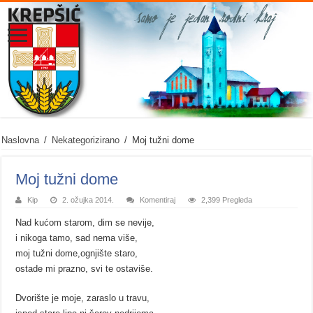
Naslovna
/
Nekategorizirano
/
Moj tužni dome
Moj tužni dome
Kip
2. ožujka 2014.
Komentiraj
2,399 Pregleda
Nad kućom starom, dim se nevije,
i nikoga tamo, sad nema više,
moj tužni dome,ognjište staro,
ostade mi prazno, svi te ostaviše.
Dvorište je moje, zaraslo u travu,