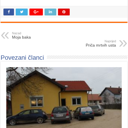
Nazad
Moja baka
Naprijed
Priča mrtvih usta
Povezani članci