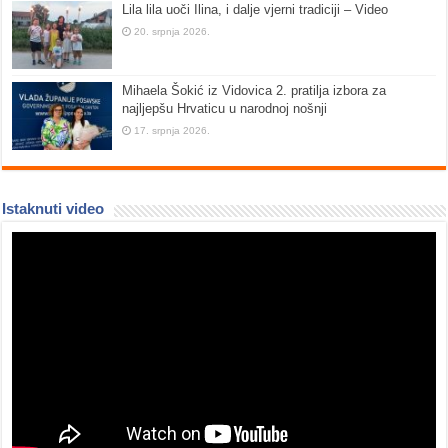
Lila lila uoči Ilina, i dalje vjerni tradiciji – Video
20. srpnja 2026.
Mihaela Šokić iz Vidovica 2. pratilja izbora za
najljepšu Hrvaticu u narodnoj nošnji
17. srpnja 2026.
Istaknuti video