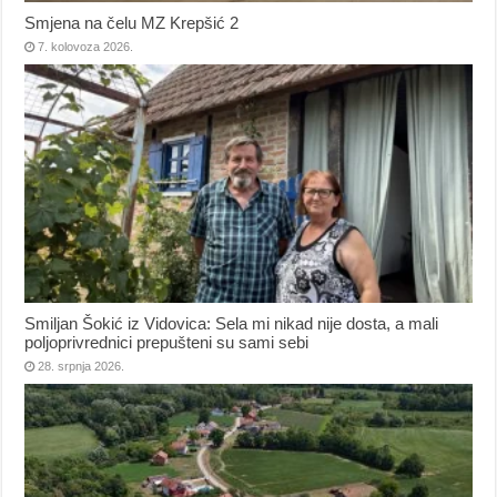
Smjena na čelu MZ Krepšić 2
7. kolovoza 2026.
Smiljan Šokić iz Vidovica: Sela mi nikad nije dosta, a mali
poljoprivrednici prepušteni su sami sebi
28. srpnja 2026.