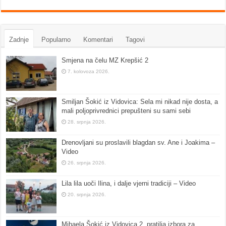
Zadnje
Popularno
Komentari
Tagovi
Smjena na čelu MZ Krepšić 2
7. kolovoza 2026.
Smiljan Šokić iz Vidovica: Sela mi nikad nije dosta, a
mali poljoprivrednici prepušteni su sami sebi
28. srpnja 2026.
Drenovljani su proslavili blagdan sv. Ane i Joakima –
Video
26. srpnja 2026.
Lila lila uoči Ilina, i dalje vjerni tradiciji – Video
20. srpnja 2026.
Mihaela Šokić iz Vidovica 2. pratilja izbora za