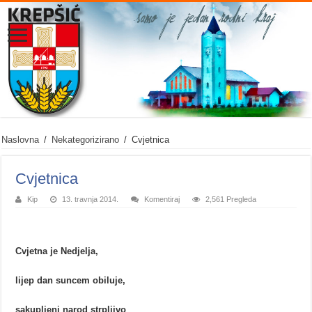
Naslovna
/
Nekategorizirano
/
Cvjetnica
Cvjetnica
Kip
13. travnja 2014.
Komentiraj
2,561 Pregleda
Cvjetna je Nedjelja,
lijep dan suncem obiluje,
sakupljeni narod strpljivo