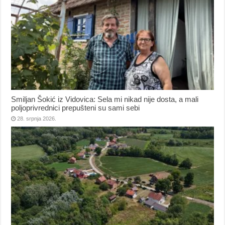
Smiljan Šokić iz Vidovica: Sela mi nikad nije dosta, a mali
poljoprivrednici prepušteni su sami sebi
28. srpnja 2026.