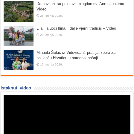
Drenovljani su proslavili blagdan sv. Ane i Joakima –
Video
26. srpnja 2026.
Lila lila uoči Ilina, i dalje vjerni tradiciji – Video
20. srpnja 2026.
Mihaela Šokić iz Vidovica 2. pratilja izbora za
najljepšu Hrvaticu u narodnoj nošnji
17. srpnja 2026.
Istaknuti video