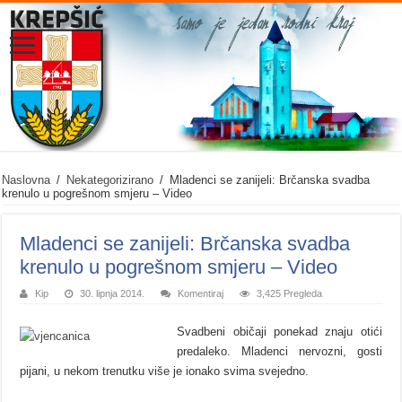
Naslovna
/
Nekategorizirano
/
Mladenci se zanijeli: Brčanska svadba
krenulo u pogrešnom smjeru – Video
Mladenci se zanijeli: Brčanska svadba
krenulo u pogrešnom smjeru – Video
Kip
30. lipnja 2014.
Komentiraj
3,425 Pregleda
Svadbeni običaji ponekad znaju otići
predaleko. Mladenci nervozni, gosti
pijani, u nekom trenutku više je ionako svima svejedno.