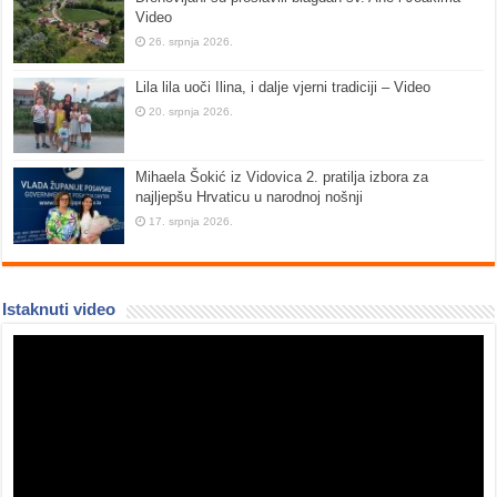
Video
26. srpnja 2026.
Lila lila uoči Ilina, i dalje vjerni tradiciji – Video
20. srpnja 2026.
Mihaela Šokić iz Vidovica 2. pratilja izbora za
najljepšu Hrvaticu u narodnoj nošnji
17. srpnja 2026.
Istaknuti video