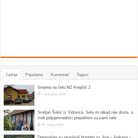
Zadnje
Popularno
Komentari
Tagovi
Smjena na čelu MZ Krepšić 2
7. kolovoza 2026.
Smiljan Šokić iz Vidovica: Sela mi nikad nije dosta, a
mali poljoprivrednici prepušteni su sami sebi
28. srpnja 2026.
Drenovljani su proslavili blagdan sv. Ane i Joakima –