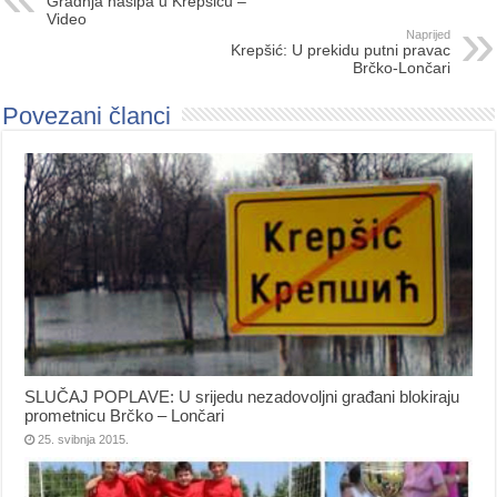
Gradnja nasipa u Krepšiću –
Video
Naprijed
Krepšić: U prekidu putni pravac
Brčko-Lončari
Povezani članci
SLUČAJ POPLAVE: U srijedu nezadovoljni građani blokiraju
prometnicu Brčko – Lončari
25. svibnja 2015.