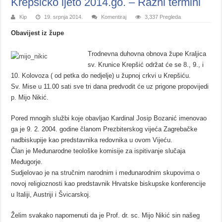
Krepšićko ljeto 2014.go. – Razni termini
Kip
19. srpnja 2014.
Komentiraj
3,337 Pregleda
Obavijest iz župe
Trodnevna duhovna obnova župe Kraljica
sv. Krunice Krepšić održat će se 8., 9., i
10. Kolovoza ( od petka do nedjelje) u župnoj crkvi u Krepšiću.
Sv. Mise u 11.00 sati sve tri dana predvodit će uz prigone propovijedi
p. Mijo Nikić.
Pored mnogih službi koje obavljao Kardinal Josip Bozanić imenovao
ga je 9. 2. 2004. godine članom Prezbiterskog vijeća Zagrebačke
nadbiskupije kao predstavnika redovnika u ovom Vijeću.
Član je Međunarodne teološke komisije za ispitivanje slučaja
Međugorje.
Sudjelovao je na stručnim narodnim i međunarodnim skupovima o
novoj religioznosti kao predstavnik Hrvatske biskupske konferencije
u Italiji, Austriji i Švicarskoj.
Želim svakako napomenuti da je Prof. dr. sc. Mijo Nikić sin našeg