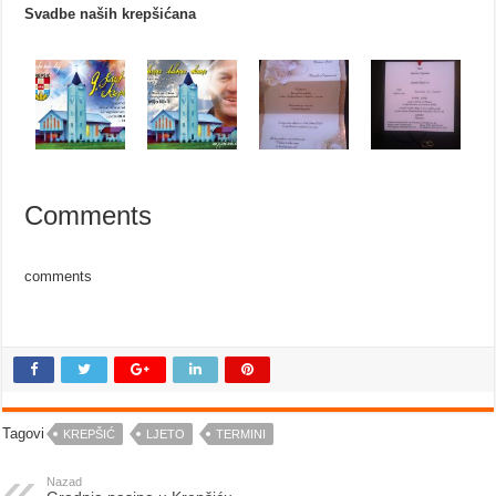
Svadbe naših krepšićana
Comments
comments
Tagovi
KREPŠIĆ
LJETO
TERMINI
Nazad