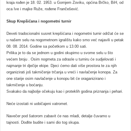
kraja rođen je 18. 02. 1953. u Gornjem Zoviku, općina Brčko, BiH, od
oca Ive i majke Ruže, rođene Frančešević.
Skup Krepšićana i nogometni turnir
Deveti tradocionalni susret krepšićana i nogometni turnir održat će se
u našem selu na nogometnom igralištu kako smo već najavili u petak
08. 08. 2014. Godine sa početkom u 13.00 sati.
Prilika je to da se jednom u godini okupimo u svome selu u što
većem broju . Osim nogmeta za odrasle u turniru će sudjelovati i
najmanje tri dječije ekipe. Djeci ćemo dati više prostora te za njih
organizirati još takmičenje trčanja u vreći i navlačenje konopa. Za
one starije osim navlačenje u konopu bit će oraganizirano i
takmičenje u boćanju.
Svakako da najbolje očekuju kao i proteklih godina priznanja i pehari.
Neće izostati ni uobičajeni vatromet.
Navečer pod šatorom zabavit će nas mladi, detalje čuvamo u
tajnosti. Dođite budite i sami dio tog skupa.