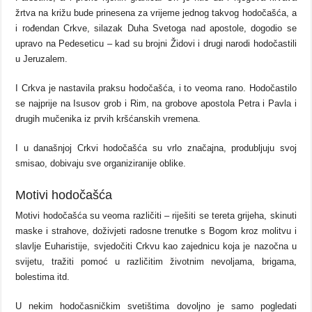
žrtva na križu bude prinesena za vrijeme jednog takvog hodočašća, a
i rođendan Crkve, silazak Duha Svetoga nad apostole, dogodio se
upravo na Pedeseticu – kad su brojni Židovi i drugi narodi hodočastili
u Jeruzalem.
I Crkva je nastavila praksu hodočašća, i to veoma rano. Hodočastilo
se najprije na Isusov grob i Rim, na grobove apostola Petra i Pavla i
drugih mučenika iz prvih kršćanskih vremena.
I u današnjoj Crkvi hodočašća su vrlo značajna, produbljuju svoj
smisao, dobivaju sve organiziranije oblike.
Motivi hodočašća
Motivi hodočašća su veoma različiti – riješiti se tereta grijeha, skinuti
maske i strahove, doživjeti radosne trenutke s Bogom kroz molitvu i
slavlje Euharistije, svjedočiti Crkvu kao zajednicu koja je nazočna u
svijetu, tražiti pomoć u različitim životnim nevoljama, brigama,
bolestima itd.
U nekim hodočasničkim svetištima dovoljno je samo pogledati