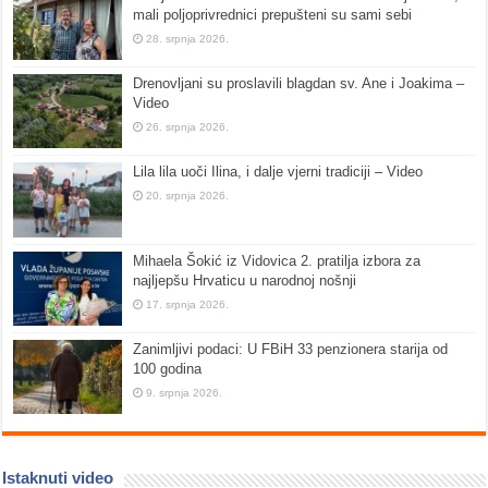
mali poljoprivrednici prepušteni su sami sebi
28. srpnja 2026.
Drenovljani su proslavili blagdan sv. Ane i Joakima –
Video
26. srpnja 2026.
Lila lila uoči Ilina, i dalje vjerni tradiciji – Video
20. srpnja 2026.
Mihaela Šokić iz Vidovica 2. pratilja izbora za
najljepšu Hrvaticu u narodnoj nošnji
17. srpnja 2026.
Zanimljivi podaci: U FBiH 33 penzionera starija od
100 godina
9. srpnja 2026.
Istaknuti video