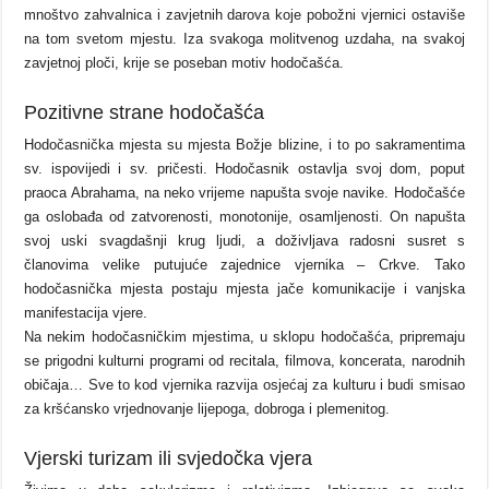
mnoštvo zahvalnica i zavjetnih darova koje pobožni vjernici ostaviše
na tom svetom mjestu. Iza svakoga molitvenog uzdaha, na svakoj
zavjetnoj ploči, krije se poseban motiv hodočašća.
Pozitivne strane hodočašća
Hodočasnička mjesta su mjesta Božje blizine, i to po sakramentima
sv. ispovijedi i sv. pričesti. Hodočasnik ostavlja svoj dom, poput
praoca Abrahama, na neko vrijeme napušta svoje navike. Hodočašće
ga oslobađa od zatvorenosti, monotonije, osamljenosti. On napušta
svoj uski svagdašnji krug ljudi, a doživljava radosni susret s
članovima velike putujuće zajednice vjernika – Crkve. Tako
hodočasnička mjesta postaju mjesta jače komunikacije i vanjska
manifestacija vjere.
Na nekim hodočasničkim mjestima, u sklopu hodočašća, pripremaju
se prigodni kulturni programi od recitala, filmova, koncerata, narodnih
običaja… Sve to kod vjernika razvija osjećaj za kulturu i budi smisao
za kršćansko vrjednovanje lijepoga, dobroga i plemenitog.
Vjerski turizam ili svjedočka vjera