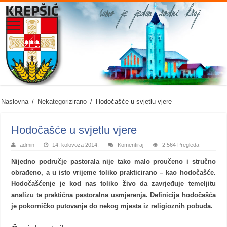
Naslovna
/
Nekategorizirano
/
Hodočašće u svjetlu vjere
Hodočašće u svjetlu vjere
admin
14. kolovoza 2014.
Komentiraj
2,564 Pregleda
Nijedno područje pastorala nije tako malo proučeno i stručno
obrađeno, a u isto vrijeme toliko prakticirano – kao hodočašće.
Hodočašćenje je kod nas toliko živo da zavrjeđuje temeljitu
analizu te praktična pastoralna usmjerenja. Definicija hodočašća
je pokorničko putovanje do nekog mjesta iz religioznih pobuda.