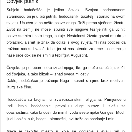
Čovjek putnik
Subjekt hodočašća je jedino čovjek. Svojom nadnaravnom
stvarnošću on je u biti putnik, hodočasnik, tražitelj i stranac na ovom
svijetu. Upućen je na nešto posve drugo. Teži prema vječnom životu.
Život na zemlji ne može ispuniti sve njegove težnje niti ga učiniti
posve sretnim i zato traga, putuje. Nestalnost života govori mu da je
prolaznik, a smrt je znak da odlazi s ovog svijeta. “Ti nas potičeš da
tražimo radost hvaleći tebe, jer si nas stvorio za sebe i nemirno je
naše srce dok se ne smiri u tebi!”(sv. Augustin).
Čovjeku je potreban netko iznad njega, tko ga može usrećiti; različit
od čovjeka, a tako blizak – iznad svega milostiv.
Dakle, hodočašće je traženje Boga i susret s njime kroz molitvu i
liturgijske čine.
Hodočašća su brojna i u izvankršćanskim religijama. Primjerice u
Indiji brojni hodočasnici prevaljuju duge putove i izlažu se
opasnostima kako bi došli do mirnih voda svete rijeke Ganges. Mudri
ljudi i obični puk, bogati i siromašni, svi traže oslobađanje i mir.
Meka je također mjesto u koje se godišnje slijevaju milijuni