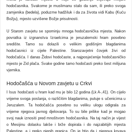
hodočasnika. Svakome je muslimanu stalo da sam, ili preko svoga
zamjenika (bedela), poduzme hadžiluk i da za života vidi Kabu (Kuću
Božju), mjesto uzvišene Božje prisutnosti.
U Starom zavjetu se spominju mnoga hodočasnička mjesta. Nakon
povratka iz izgnanstva Izraelcima je jeruzalemski hram posebno
središte. Tamo su dolazili o velikim godišnjim blagdanima
hodočasnici iz cijele Palestine. Starozavjetni čovjek živi od
hodočašća. I danas Židovi hodočaste, a najposjećenije hodočasničko
mjesto je Zid plača. Svake godine tamo hodočasti preko šest milijuna
vjernika.
Hodočašća u Novom zavjetu u Crkvi
I Isus hodočasti u hram kad mu je bilo 12 godina (Lk A-,41). On cijelo
vrijeme svoga poslanja, o različitim blagdanima, putuje s učenicima u
Jeruzalem. Ta hodočašća posebno su veliku ulogu odigrala za
vrijeme njegova javnog djelovanja. To su bile prilike kad je mogao
svoj nauk iznositi pred mnoštvom hodočasnika. Na taj način je vijest
o Mesijinu dolasku lakše i brže dopirala i do najzabitijih mjesta
Palestine, a i preko njenih granica. On je htio da i njegova krvava