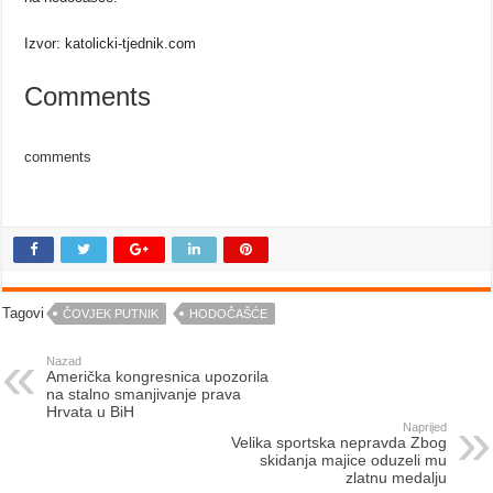
Izvor: katolicki-tjednik.com
Comments
comments
Tagovi
ČOVJEK PUTNIK
HODOČAŠĆE
Nazad
Američka kongresnica upozorila
na stalno smanjivanje prava
Hrvata u BiH
Naprijed
Velika sportska nepravda Zbog
skidanja majice oduzeli mu
zlatnu medalju