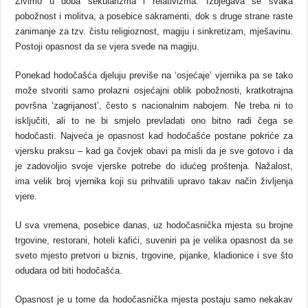
Živimo u doba sekularizma i relativizma. Izbjegava se svaka
pobožnost i molitva, a posebice sakramenti, dok s druge strane raste
zanimanje za tzv. čistu religioznost, magiju i sinkretizam, mješavinu.
Postoji opasnost da se vjera svede na magiju.
Ponekad hodočašća djeluju previše na ‘osjećaje’ vjernika pa se tako
može stvoriti samo prolazni osjećajni oblik pobožnosti, kratkotrajna
površna ‘zagrijanost’, često s nacionalnim nabojem. Ne treba ni to
isključiti, ali to ne bi smjelo prevladati ono bitno radi čega se
hodočasti. Najveća je opasnost kad hodočašće postane pokriće za
vjersku praksu – kad ga čovjek obavi pa misli da je sve gotovo i da
je zadovoljio svoje vjerske potrebe do idućeg proštenja. Nažalost,
ima velik broj vjernika koji su prihvatili upravo takav način življenja
vjere.
U sva vremena, posebice danas, uz hodočasnička mjesta su brojne
trgovine, restorani, hoteli kafići, suveniri pa je velika opasnost da se
sveto mjesto pretvori u biznis, trgovine, pijanke, kladionice i sve što
odudara od biti hodočašća.
Opasnost je u tome da hodočasnička mjesta postaju samo nekakav