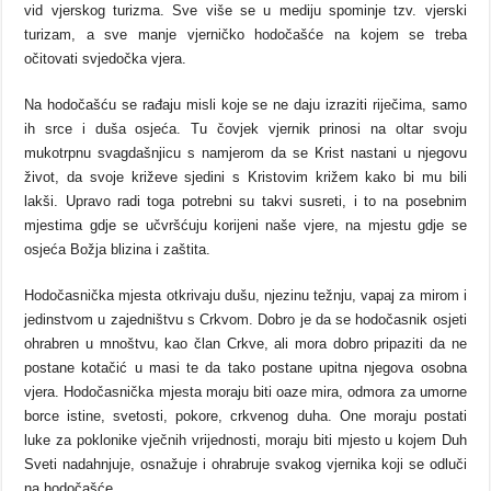
vid vjerskog turizma. Sve više se u mediju spominje tzv. vjerski
turizam, a sve manje vjerničko hodočašće na kojem se treba
očitovati svjedočka vjera.
Na hodočašću se rađaju misli koje se ne daju izraziti riječima, samo
ih srce i duša osjeća. Tu čovjek vjernik prinosi na oltar svoju
mukotrpnu svagdašnjicu s namjerom da se Krist nastani u njegovu
život, da svoje križeve sjedini s Kristovim križem kako bi mu bili
lakši. Upravo radi toga potrebni su takvi susreti, i to na posebnim
mjestima gdje se učvršćuju korijeni naše vjere, na mjestu gdje se
osjeća Božja blizina i zaštita.
Hodočasnička mjesta otkrivaju dušu, njezinu težnju, vapaj za mirom i
jedinstvom u zajedništvu s Crkvom. Dobro je da se hodočasnik osjeti
ohrabren u mnoštvu, kao član Crkve, ali mora dobro pripaziti da ne
postane kotačić u masi te da tako postane upitna njegova osobna
vjera. Hodočasnička mjesta moraju biti oaze mira, odmora za umorne
borce istine, svetosti, pokore, crkvenog duha. One moraju postati
luke za poklonike vječnih vrijednosti, moraju biti mjesto u kojem Duh
Sveti nadahnjuje, osnažuje i ohrabruje svakog vjernika koji se odluči
na hodočašće.